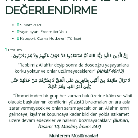
DEĞERLENDİRME
19 Mart 2026
Yayınlayan:
Erdemliler Yolu
Kategori:
Cuma Hutbeleri (Türkçe)
1 Yorum
.
إِنَّ الَّذِينَ قَالُوا رَبُّنَا اللهُ ثُمَّ اسْتَقَامُوا فَلاَ خَوْفٌ عَلَيْهِمْ وَلاَ هُمْ يَحْزَنُونَ
“Rabbimiz Allah’tır deyip sonra da dosdoğru yaşayanlara
korku yoktur ve onlar üzülmeyeceklerdir”
(Ahkâf 46/13)
لَا تَزَالُ طَائِفَةٌ مِنْ أُمَّتِي ظَاهِرِينَ عَلَى الْحَقِّ لَا يَضُرُّهُمُ مَنْ خَذَلَهُمْ حَتَّى
يَأْتِيَ أَمْرُ اللهِ، وَهُمْ كَذَلِكَ
“Ümmetimden bir grup her zaman hak üzerine kâim ve sâbit
olacak; başkalarının kendilerini yüzüstü bırakmaları onlara asla
zarar vermeyecek ve onları sarsmayacak; onlar, Allah’ın emri
gelinceye, kıyâmet kopuncaya kadar bildikleri yolda istikamet
üzere devam edecekler ve hallerini bozmayacaklar.”
(Buhari,
İ’tisam: 10; Müslim, İman: 247)
Muhterem Müslümanlar!