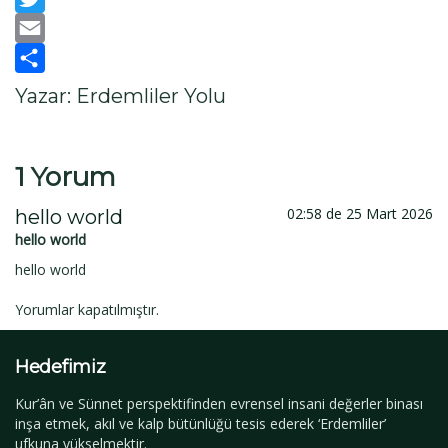
Twitter
Email
Paylaş
Yazar: Erdemliler Yolu
1 Yorum
02:58 de 25 Mart 2026
hello world
hello world
hello world
Yorumlar kapatılmıştır.
Hedefimiz
Kur’ân ve Sünnet perspektifinden evrensel insani değerler binası
inşa etmek, akıl ve kalp bütünlüğü tesis ederek ‘Erdemliler’
ufkuna yükselmektir.