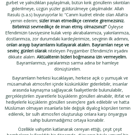
gurbet ve yalnızlıkları paylaşılmalı, bütün kırık gönüllerin sıkıntıları
giderilmeye, üzgün yüzler güldürülmeye çalışılmalıdır. Allah
Rasulü (s.a.s) buyuruyorlar ki: “Canım kudret elinde olan Allah’a
yemin ederim;
sizler iman etmedikçe cennete giremezsiniz.
Birbirinizi sevmedikçe de iman etmiş olmazsınız!”
Öyleyse
Efendimizin tavsiyesine kulak verip akrabalarımıza, yakınlarımıza,
dostlarımıza, zor durumdaki kardeşlerimize, sevginin ilk adımını,
onları arayıp bayramlarını kutlayarak
atalım.
Bayramları neşe ve
sevinç günleri olarak
niteleyen Peygamber Efendimiz’in irşadını
dikkate alalım.
Aktüalitenin bizleri boğmasına izin vermeyelim.
Bayramlarımızı, yaralarımızı sarma adına bir hamleye
dönüştürelim.
Bayramların herkesi kucaklayan, herkese açık o yumuşak ve
müsamahalı atmosferi içinde küskünlükler giderilebilir, insanlar
arasında kaynaşma sağlayacak faaliyetlerde bulunulabilir,
gerçekleştirilen ziyaretlerle büyüklerin gönülleri alınabilir, iltifat ve
hediyelerle küçüklerin gönülleri sevinçlere gark edilebilir ve hatta
Müslüman olmayan insanlarla bile değişik diyalog köprüleri temin
edilerek, bir sulh atmosferi oluşturulup onlara karşı önyargıya
sahip bulunmadığımız ortaya konabilir.
Özellikle vahşetin katlanarak cereyan ettiği, çeşit çeşit