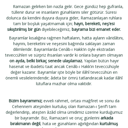
Ramazan gelirken bin nazla gelir. Gece gündüz hep gufranla,
tüllenir durur ve insanların günahlarını siler götürür. Süresi
dolunca da kendini duyura duyura gider, Ramazanlaşan ruhlara
tam bir boşluk yaşatmamak için;
hayrı,
bereketi, neş’esi
sıkıştırılmış bir gün
diyebileceğimiz,
bayrama bizi emanet eder.
Bayramlar kısalığına rağmen haftaların, hatta ayların vâridâtını,
hayrını, bereketini ve neşesini bağrında saklayan zaman
dilimleridir. Bayramlarda Cenâb-ı Hakk’ın öyle ekstradan
teveccühleri ve sürpriz ihsanları vardır ki onlara bayram olmayan
on ayda, belki birkaç senede ulaşılamaz.
Yapılan bütün hayır
hasenat ve ibadetü taat ancak Cenâb-ı Hakk’ın teveccühüyle
değer kazanır. Bayramlar işte böyle bir ilâhî teveccühün en
önemli vesilelerindendir; âdeta bir ömrü tatlandıracak kadar ilâhî
lütuflara mazhar olma vaktidir.
Bizim bayramımız;
evveli rahmet, ortası mağfiret ve sonu da
Cehennem ateşinden kurtuluş olan Ramazan-ı Şerif’i tam
değerlendirip, ateşten âzâd olma ümidimiz üzerine kurduğumuz
bir bayramdır. Biz, Ramazan’ı ve oruç günlerini
arkada
bırakmanın değil
, hata ve günahların ağırlığından
kurtulmuş