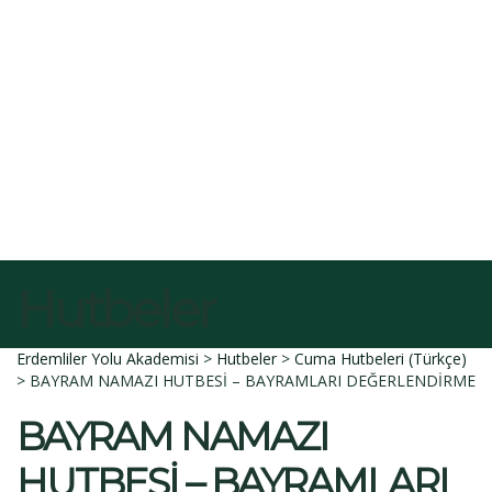
E-Posta
Açıklama
Dosyayı sil
Bu dosyayı silmek istediğinize emin misiniz?
İptal et
Sil
Talep Gönder
Mesajı gönderildi.
Kapalı
Hutbeler
Erdemliler Yolu Akademisi
>
Hutbeler
>
Cuma Hutbeleri (Türkçe)
>
BAYRAM NAMAZI HUTBESİ – BAYRAMLARI DEĞERLENDİRME
BAYRAM NAMAZI
HUTBESİ – BAYRAMLARI