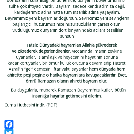
bombaların kullanıldığı bir dönemde, dünyanın böyle umumî bir
sulhe çok ihtiyacı vardır. Bayramı sadece kendi adımıza değil,
kardeşlerimiz adına hatta tüm insanlık adına yaşayalım.
Bayramımız yeni bayramlar doğursun. Sevincimiz yeni sevinçlerin
başlangıcı, huzurumuz nice huzursuzlukların çaresi olsun.
Mutluluğumuz dünyanın dört bir yanındaki acılara teselliler
sunsun
Hâsılı:
Dünyadaki bayramları Allah’a şükrederek
ve zikrederek değerlendirenler,
vicdanında imanın zevkine
uyananlar, İslamî aşk ve heyecanını hayatının sonuna
kadar koruyanlar, bir ömür kulluk orucuna devam edip Hazreti
Azrail’in “gel” demesini iftar vakti sayanlar
hem dünyada hem
ahirette peşi peşine o harika bayramlara kavuşacaklardır
.
Evet,
ömrü Ramazan olanın ahireti bayram olur.
Bu duygularla, mübarek Ramazan Bayramı’nızı kutlar,
bütün
insanlığa hayırlar getirmesini dilerim.
Cuma Hutbesini indir. (PDF)
Facebook