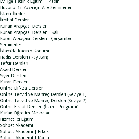
Evliliğe Hazırlık Eğitimi | Kadın
Huzurlu Bir Yuva için Aile Seminerleri
İslami İlimler
İlmihal Dersleri
Kur’an Arapçası Dersleri
Kur’an Arapçası Dersleri - Salı
Kuran Arapçası Dersleri - Çarşamba
Seminerler
İslam’da Kadının Konumu
Hadis Dersleri (Kayıttan)
Tefsir Dersleri
Akaid Dersleri
Siyer Dersleri
Kuran Dersleri
Online Elif-Ba Dersleri
Online Tecvid ve Mahreç Dersleri (Seviye 1)
Online Tecvid ve Mahreç Dersleri (Seviye 2)
Online Kıraat Dersleri (İcazet Programı)
Kur’an Öğretim Metodları
Hizmet İçi Eğitim
Sohbet Akademi
Sohbet Akademi | Erkek
Sohbet Akademi | Kadın