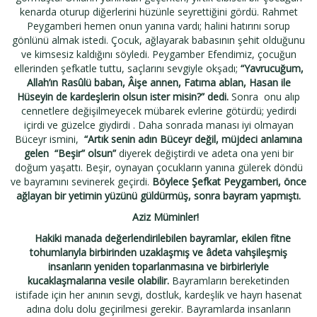
kenarda oturup diğerlerini hüzünle seyrettiğini gördü. Rahmet
Peygamberi hemen onun yanına vardı; halini hatırını sorup
gönlünü almak istedi. Çocuk, ağlayarak babasının şehit olduğunu
ve kimsesiz kaldığını söyledi. Peygamber Efendimiz, çocuğun
ellerinden şefkatle tuttu, saçlarını sevgiyle okşadı;
“Yavrucuğum,
Allah’ın Rasûlü baban, Âişe annen, Fatıma ablan, Hasan ile
Hüseyin de kardeşlerin olsun ister misin?” dedi.
Sonra
onu alıp
cennetlere değişilmeyecek mübarek evlerine götürdü; yedirdi
içirdi ve güzelce giydirdi . Daha sonrada manası iyi olmayan
Büceyr ismini,
“Artık senin adın Büceyr değil, müjdeci anlamına
gelen
“Beşir” olsun”
diyerek değiştirdi ve adeta ona yeni bir
doğum yaşattı. Beşir, oynayan çocukların yanına gülerek döndü
ve bayramını sevinerek geçirdi.
Böylece Şefkat Peygamberi, önce
ağlayan bir yetimin yüzünü güldürmüş, sonra bayram yapmıştı.
Aziz Müminler!
Hakiki manada değerlendirilebilen bayramlar, ekilen fitne
tohumlarıyla birbirinden uzaklaşmış ve
â
deta vahşileşmiş
insanların yeniden toparlanmasına ve birbirleriyle
kucaklaşmalarına vesile olabilir.
Bayramların bereketinden
istifade için her anının sevgi, dostluk, kardeşlik ve hayrı hasenat
adına dolu dolu geçirilmesi gerekir. Bayramlarda insanların