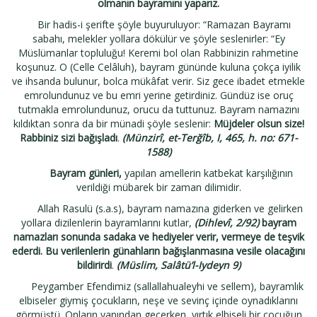
olmanın bayramını yaparız.
Bir hadis-i şerifte şöyle buyuruluyor: “Ramazan Bayramı
sabahı, melekler yollara dökülür ve şöyle seslenirler: “Ey
Müslümanlar topluluğu! Keremi bol olan Rabbinizin rahmetine
koşunuz. O (Celle Celâluh), bayram gününde kuluna çokça iyilik
ve ihsanda bulunur, bolca mükâfat verir. Siz gece ibadet etmekle
emrolundunuz ve bu emri yerine getirdiniz. Gündüz ise oruç
tutmakla emrolundunuz, orucu da tuttunuz. Bayram namazını
kıldıktan sonra da bir münadi şöyle seslenir:
Müjdeler olsun size!
Rabbiniz sizi bağışladı
.
(Münzirî, et-Terğîb, I, 465, h. no: 671-
1588)
Bayram günleri,
yapılan amellerin katbekat karşılığının
verildiği mübarek bir zaman dilimidir.
Allah Rasulü (s.a.s), bayram namazına giderken ve gelirken
yollara dizilenlerin bayramlarını kutlar,
(Dihlevî, 2/92)
bayram
namazları sonunda sadaka ve hediyeler verir, vermeye de teşvik
ederdi. Bu verilenlerin günahların bağışlanmasına vesile olacağını
bildirirdi
.
(Müslim, Salâtü’l-Iydeyn 9)
Peygamber Efendimiz (sallallahualeyhi ve sellem), bayramlık
elbiseler giymiş çocukların, neşe ve sevinç içinde oynadıklarını
görmüştü. Onların yanından geçerken, yırtık elbiseli bir çocuğun