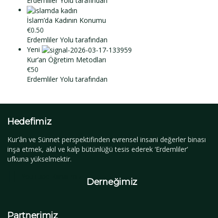
Erdemliler Yolu tarafından
İslam’da Kadının Konumu
€0.50
Erdemliler Yolu tarafından
Yeni
Kur’an Öğretim Metodları
€50
Erdemliler Yolu tarafından
Hedefimiz
Kur’ân ve Sünnet perspektifinden evrensel insani değerler binası
inşa etmek, akıl ve kalp bütünlüğü tesis ederek ‘Erdemliler’
ufkuna yükselmektir.
YouTube Kanalımız
Derneğimiz
Partnerimiz