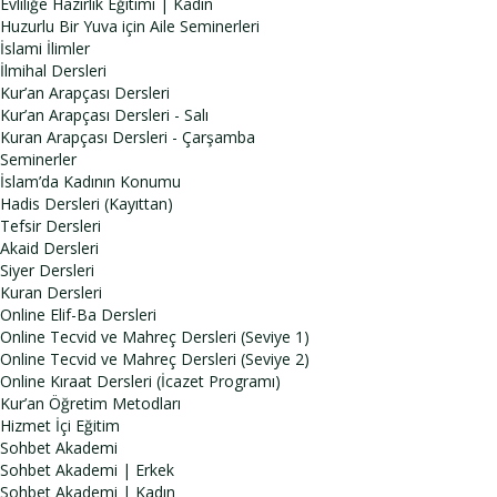
Evliliğe Hazırlık Eğitimi | Kadın
Huzurlu Bir Yuva için Aile Seminerleri
İslami İlimler
İlmihal Dersleri
Kur’an Arapçası Dersleri
Kur’an Arapçası Dersleri - Salı
Kuran Arapçası Dersleri - Çarşamba
Seminerler
İslam’da Kadının Konumu
Hadis Dersleri (Kayıttan)
Tefsir Dersleri
Akaid Dersleri
Siyer Dersleri
Kuran Dersleri
Online Elif-Ba Dersleri
Online Tecvid ve Mahreç Dersleri (Seviye 1)
Online Tecvid ve Mahreç Dersleri (Seviye 2)
Online Kıraat Dersleri (İcazet Programı)
Kur’an Öğretim Metodları
Hizmet İçi Eğitim
Sohbet Akademi
Sohbet Akademi | Erkek
Sohbet Akademi | Kadın