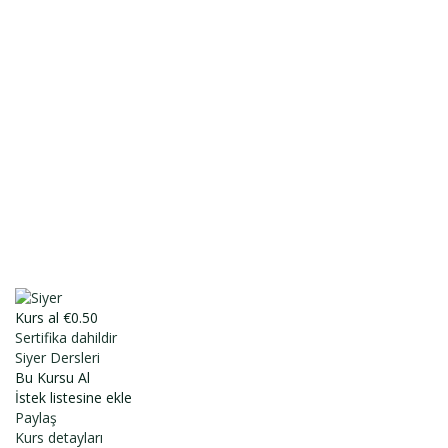
E-Posta
Açıklama
Dosyayı sil
Bu dosyayı silmek istediğinize emin misiniz?
İptal et
Sil
Talep Gönder
Mesajı gönderildi.
Kapalı
Kurs al
€0.50
Sertifika dahildir
Siyer Dersleri
Bu Kursu Al
İstek listesine ekle
Paylaş
Kurs detayları