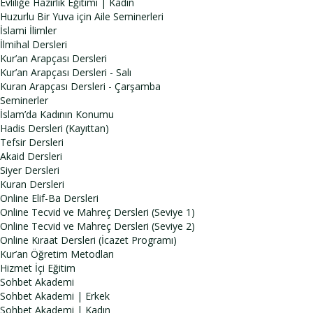
Evliliğe Hazırlık Eğitimi | Kadın
Huzurlu Bir Yuva için Aile Seminerleri
İslami İlimler
İlmihal Dersleri
Kur’an Arapçası Dersleri
Kur’an Arapçası Dersleri - Salı
Kuran Arapçası Dersleri - Çarşamba
Seminerler
İslam’da Kadının Konumu
Hadis Dersleri (Kayıttan)
Tefsir Dersleri
Akaid Dersleri
Siyer Dersleri
Kuran Dersleri
Online Elif-Ba Dersleri
Online Tecvid ve Mahreç Dersleri (Seviye 1)
Online Tecvid ve Mahreç Dersleri (Seviye 2)
Online Kıraat Dersleri (İcazet Programı)
Kur’an Öğretim Metodları
Hizmet İçi Eğitim
Sohbet Akademi
Sohbet Akademi | Erkek
Sohbet Akademi | Kadın