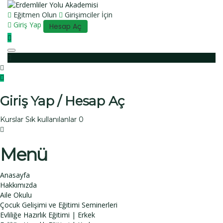
Eğitmen Olun
Girişimciler İçin
Giriş Yap
Hesap Aç
Toggle navigation
Giriş Yap / Hesap Aç
Kurslar
Sık kullanılanlar
0
Menü
Anasayfa
Hakkımızda
Aile Okulu
Çocuk Gelişimi ve Eğitimi Seminerleri
Evliliğe Hazırlık Eğitimi | Erkek