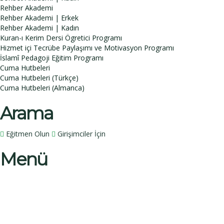
Rehber Akademi
Rehber Akademi | Erkek
Rehber Akademi | Kadın
Kuran-ı Kerim Dersi Ögretici Programı
Hizmet içi Tecrübe Paylaşımı ve Motivasyon Programı
İslamî Pedagoji Eğitim Programı
Cuma Hutbeleri
Cuma Hutbeleri (Türkçe)
Cuma Hutbeleri (Almanca)
Arama
Eğitmen Olun
Girişimciler İçin
Menü
Bir sorunuz mu var?
İsim
Soy İsim