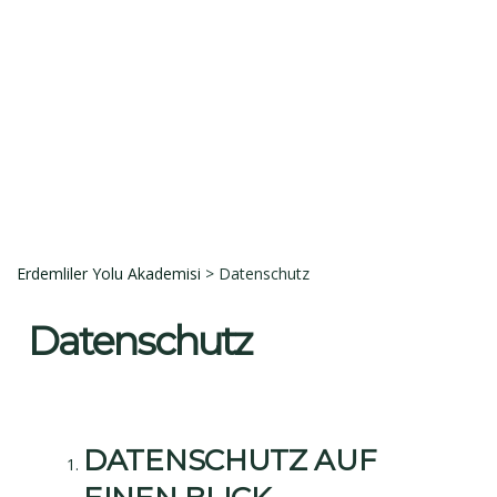
E-Posta
Açıklama
Dosyayı sil
Bu dosyayı silmek istediğinize emin misiniz?
İptal et
Sil
Talep Gönder
Mesajı gönderildi.
Kapalı
Erdemliler Yolu Akademisi
>
Datenschutz
Datenschutz
DATENSCHUTZ AUF