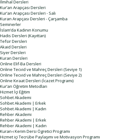
İlmihal Dersleri
Kur’an Arapçası Dersleri
Kur’an Arapçası Dersleri - Salı
Kuran Arapçası Dersleri - Çarşamba
Seminerler
İslam’da Kadının Konumu
Hadis Dersleri (Kayıttan)
Tefsir Dersleri
Akaid Dersleri
Siyer Dersleri
Kuran Dersleri
Online Elif-Ba Dersleri
Online Tecvid ve Mahreç Dersleri (Seviye 1)
Online Tecvid ve Mahreç Dersleri (Seviye 2)
Online Kıraat Dersleri (İcazet Programı)
Kur’an Öğretim Metodları
Hizmet İçi Eğitim
Sohbet Akademi
Sohbet Akademi | Erkek
Sohbet Akademi | Kadın
Rehber Akademi
Rehber Akademi | Erkek
Rehber Akademi | Kadın
Kuran-ı Kerim Dersi Ögretici Programı
Hizmet içi Tecrübe Paylaşımı ve Motivasyon Programı