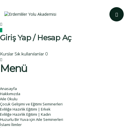
Toggle navi
Giriş Yap / Hesap Aç
Kurslar
Sık kullanılanlar
0
Menü
Anasayfa
Hakkımızda
Aile Okulu
Çocuk Gelişimi ve Eğitimi Seminerleri
Evliliğe Hazırlık Eğitimi | Erkek
Evliliğe Hazırlık Eğitimi | Kadın
Huzurlu Bir Yuva için Aile Seminerleri
İslami İlimler