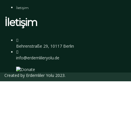
İletişim
İletişim
Behrenstraße 29, 10117 Berlin
info@erdemlileryolu.de
Created by
Erdemliler Yolu
2023.
Giriş Yap
Parola en az 8 karakterden oluşmalı, rakam
ve harf içermeli, en az 1 büyük harf içermelidir