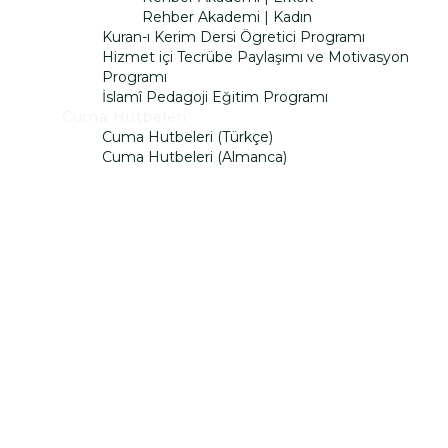
Rehber Akademi | Kadın
Kuran-ı Kerim Dersi Ögretici Programı
Hizmet içi Tecrübe Paylaşımı ve Motivasyon
Programı
İslamî Pedagoji Eğitim Programı
Cuma Hutbeleri
Cuma Hutbeleri (Türkçe)
Cuma Hutbeleri (Almanca)
Bir sorunuz mu var?
İsim
Soy İsim
E-Posta
Açıklama
Dosyayı sil
Bu dosyayı silmek istediğinize emin misiniz?