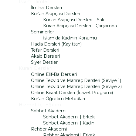
İslami İlimler
İlmihal Dersleri
Kur’an Arapçası Dersleri
Kur’an Arapçası Dersleri – Salı
Kuran Arapçası Dersleri – Çarşamba
Seminerler
İslam’da Kadının Konumu
Hadis Dersleri (Kayıttan)
Tefsir Dersleri
Akaid Dersleri
Siyer Dersleri
Kuran Dersleri
Online Elif-Ba Dersleri
Online Tecvid ve Mahreç Dersleri (Seviye 1)
Online Tecvid ve Mahreç Dersleri (Seviye 2)
Online Kıraat Dersleri (İcazet Programı)
Kur’an Öğretim Metodları
Hizmet İçi Eğitim
Sohbet Akademi
Sohbet Akademi | Erkek
Sohbet Akademi | Kadın
Rehber Akademi
Rehber Akademi | Erkek