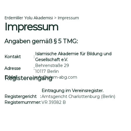
İptal et
Sil
Talep Gönder
Mesajı gönderildi.
Kapalı
Erdemliler Yolu Akademisi
>
Impressum
Impressum
Angaben gemäß § 5 TMG:
Islamische Akademie für Bildung und
Kontakt
:
Gesellschaft e.V.
Behrenstraße 29
Adresse
:
10117 Berlin
E-Mail
Registereingang
:
info@islam-abg.com
Eintragung im Vereinsregister.
Registergericht
:
Amtsgericht Charlottenburg (Berlin)
Registernummer
:
VR 39382 B