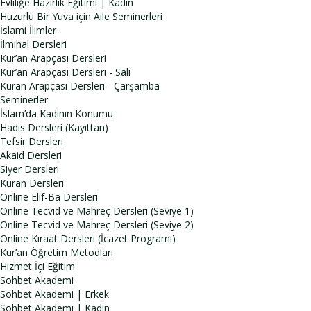
Evliliğe Hazırlık Eğitimi | Kadın
Huzurlu Bir Yuva için Aile Seminerleri
İslami İlimler
İlmihal Dersleri
Kur’an Arapçası Dersleri
Kur’an Arapçası Dersleri - Salı
Kuran Arapçası Dersleri - Çarşamba
Seminerler
İslam’da Kadının Konumu
Hadis Dersleri (Kayıttan)
Tefsir Dersleri
Akaid Dersleri
Siyer Dersleri
Kuran Dersleri
Online Elif-Ba Dersleri
Online Tecvid ve Mahreç Dersleri (Seviye 1)
Online Tecvid ve Mahreç Dersleri (Seviye 2)
Online Kıraat Dersleri (İcazet Programı)
Kur’an Öğretim Metodları
Hizmet İçi Eğitim
Sohbet Akademi
Sohbet Akademi | Erkek
Sohbet Akademi | Kadın