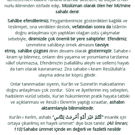
nurlu ikliminden istifade edip,
Müslüman olarak ölen her Mü’mine
sahabi denir
.
Sahâbe efendilerimiz;
Peygamberimize gösterdikleri bağlılık ve
teslimiyet, ona verdikleri destek,
vefatından sonra da
İslâm’ın
doğru anlaşılması için yaptıkları olağan üstü çalışmalar
sebebiyle,
dinimizde çok önemli bir yere sahiptirler
.
Efendimiz
;
ümmetine sahâbeyi örnek almasını
tavsiye
etmiş
,
sahâbe
çizgisini
dinin devamı olarak
göstermiştir.
Sahabe-i
kiram iyi bilinmez, onların dini yaşama ve yorumlama tarzlarına
vâkıf olunmazsa, Efendimiz’in (sallallâhu aleyhi ve sellem) hayatı
da tam olarak kavranamaz. Zira sahabe-i kiram Resûlullah’a
ulaşma adına bir köprü gibidir.
Onlar tanınmadan siyerin, Kur’ân ve Sünnet’in maksatlarının
doğru anlaşılması çok zordur. Sûre ve âyetlerinin iniş sebepleri,
hadislerin vürûd sebebi, Kur’an hükümlerinin pratik hayata tatbiki
ve açıklanması ve Resûl-i Ekrem’in yaptığı icraatlar,
ashabın
aktarımlarıyla bilinmektedir.
Kur’ân-ı Kerîm, ashabı
“
كُنْتُمْ خَيْرَ أُمَّةٍ أُخْرِجَتْ لِلنَّاسِ
”
insanlık için
ortaya çıkarılmış en hayırlı ümmet” diye bize tanıtır.
(Ali İmran;
110)
Sahabe
ümmet içinde en değerli ve faziletli nesildir
.