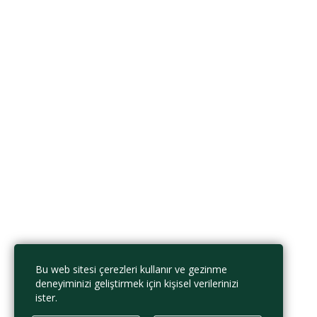
Onay
Bilgi ve belgelerin doğruluğunu onaylıyorum.
Dosyayı sil
Bu dosyayı silmek istediğinize emin misiniz?
İptal et
Sil
Verilerimin bu web sitesi tarafından saklanmasını ve işlenmesini kabul
ediyorum.
Gizlilik Politikası
Beni Hatırla
Giriş Yap
Hesap Aç
Parola yenile
Sıfırlama bağlantısını gönder
Bu web sitesi çerezleri kullanır ve gezinme
Parola sıfırlama bağlantısı gönderildi
e-posta adresinize
Kapalı
deneyiminizi geliştirmek için kişisel verilerinizi
Onay bağlantısı gönderildi
Lütfen e-posta adresinize gönderilen
ister.
talimatları izleyin.
Kapalı