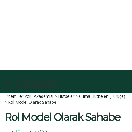
E-Posta
Açıklama
Dosyayı sil
Bu dosyayı silmek istediğinize emin misiniz?
İptal et
Sil
Talep Gönder
Mesajı gönderildi.
Kapalı
Hutbeler
Erdemliler Yolu Akademisi
>
Hutbeler
>
Cuma Hutbeleri (Türkçe)
>
Rol Model Olarak Sahabe
Rol Model Olarak Sahabe
2 Temmuz 2026