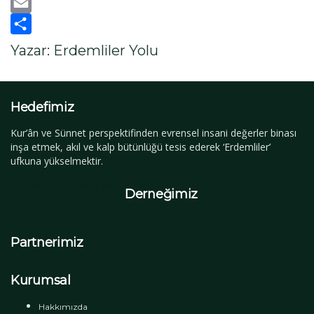
Twitter
Email
Paylaş
Yazar: Erdemliler Yolu
Hedefimiz
Kur’ân ve Sünnet perspektifinden evrensel insani değerler binası
inşa etmek, akıl ve kalp bütünlüğü tesis ederek ‘Erdemliler’
ufkuna yükselmektir.
YouTube Kanalımız
Derneğimiz
Partnerimiz
Kurumsal
Hakkımızda