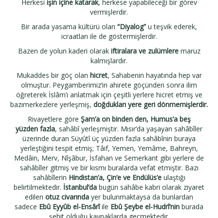
Herkesi
işin içine katarak
, herkese yapabileceği bir görev
vermişlerdir.
Bir arada yasama kültürü olan
“Diyalog”
u teşvik ederek,
icraatları ile de göstermişlerdir.
Bazen de yolun kaderi olarak
iftiralara ve zulümlere
maruz
kalmışlardır.
Mukaddes bir göç olan
hicret
, Sahabenin hayatında hep var
olmuştur. Peygamberimiz‘in ahirete göçünden sonra ilim
öğreterek İslâm’ı anlatmak için çeşitli yerlere hicret etmiş ve
bazımerkezlere yerleşmiş,
doğdukları yere geri dönmemişlerdir.
Rivayetlere göre
Şam’a on binden den, Humus’a beş
yüzden
fazla
, sahâbî yerleşmiştir. Mısır’da yaşayan sahâbîler
üzerinde duran Süyûtî üç yüzden fazla sahâbînin buraya
yerleştiğini tespit etmiş; Tâif, Yemen, Yemâme, Bahreyn,
Medâin, Merv, Nîşâbur, İsfahan ve Semerkant gibi yerlere de
sahâbîler gitmiş ve bir kısmı buralarda vefat etmiştir. Bazı
sahâbîlerin
Hindistan’a, Çin’e ve Endülüs’e
ulaştığı
belirtilmektedir.
İstanbul’da
bugün sahâbe kabri olarak ziyaret
edilen
otuz civarında
yer bulunmaktaysa da bunlardan
sadece
Ebû Eyyûb el-Ensârî
ile
Ebû Şeybe el-Hudrî’nin
burada
şehit olduğu kaynaklarda geçmektedir.