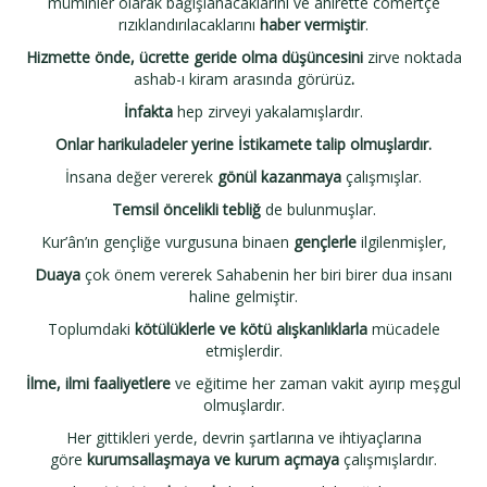
müminler olarak bağışlanacaklarını ve ahirette cömertçe
rızıklandırılacaklarını
haber vermiştir
.
Hizmette önde, ücrette geride olma düşüncesini
zirve noktada
ashab-ı kiram arasında görürüz
.
İnfakta
hep zirveyi yakalamışlardır.
Onlar harikuladeler yerine İstikamete talip olmuşlardır.
İnsana değer vererek
gönül kazanmaya
çalışmışlar.
Temsil öncelikli tebliğ
de bulunmuşlar.
Kur’ân’ın gençliğe vurgusuna binaen
gençlerle
ilgilenmişler,
Duaya
çok önem vererek Sahabenin her biri birer dua insanı
haline gelmiştir.
Toplumdaki
kötülüklerle ve kötü alışkanlıklarla
mücadele
etmişlerdir.
İlme, ilmi faaliyetlere
ve eğitime her zaman vakit ayırıp meşgul
olmuşlardır.
Her gittikleri yerde, devrin şartlarına ve ihtiyaçlarına
göre
kurumsallaşmaya ve kurum açmaya
çalışmışlardır.