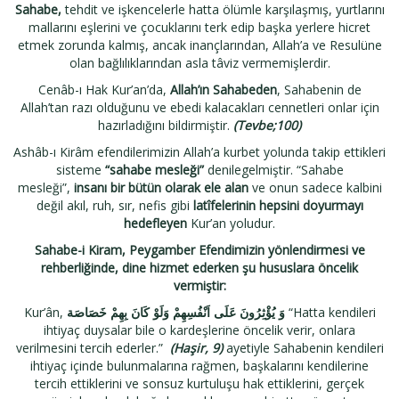
Sahabe
,
tehdit ve işkencelerle hatta ölümle karşılaşmış, yurtlarını
mallarını eşlerini ve çocuklarını terk edip başka yerlere hicret
etmek zorunda kalmış, ancak inançlarından, Allah’a ve Resulüne
olan bağlılıklarından asla tâviz vermemişlerdir.
Cenâb-ı Hak Kur’an’da,
Allah’ın Sahabeden
, Sahabenin de
Allah’tan razı olduğunu ve ebedi kalacakları cennetleri onlar için
hazırladığını bildirmiştir.
(Tevbe;100)
Ashâb-ı Kirâm efendilerimizin Allah’a kurbet yolunda takip ettikleri
sisteme
“sahabe mesleği”
denilegelmiştir. “Sahabe
mesleği”,
insanı bir bütün olarak ele alan
ve onun sadece kalbini
değil akıl, ruh, sır, nefis gibi
latîfelerinin hepsini doyurmayı
hedefleyen
Kur’an yoludur.
Sahabe-i Kiram, Peygamber Efendimizin yönlendirmesi ve
rehberliğinde, dine hizmet ederken şu hususlara öncelik
vermiştir:
Kur’ân,
وَ يُؤْثِرُونَ عَلَى اَنْفُسِهِمْ وَلَوْ كَانَ بِهِمْ خَصَاصَة
“Hatta kendileri
ihtiyaç duysalar bile o kardeşlerine öncelik verir, onlara
verilmesini tercih ederler.”
(Haşir, 9)
ayetiyle Sahabenin kendileri
ihtiyaç içinde bulunmalarına rağmen, başkalarını kendilerine
tercih ettiklerini ve sonsuz kurtuluşu hak ettiklerini, gerçek