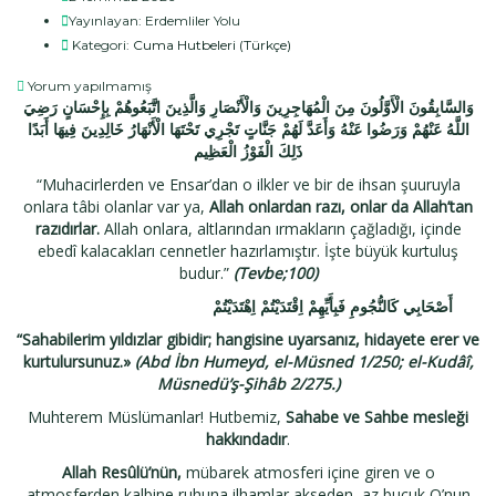
Yayınlayan:
Erdemliler Yolu
Kategori:
Cuma Hutbeleri (Türkçe)
Yorum yapılmamış
وَالسَّابِقُونَ الْأَوَّلُونَ مِنَ الْمُهَاجِرِينَ وَالْأَنْصَارِ وَالَّذِينَ اتَّبَعُوهُمْ بِإِحْسَانٍ رَضِيَ
اللَّهُ عَنْهُمْ وَرَضُوا عَنْهُ وَأَعَدَّ لَهُمْ جَنَّاتٍ تَجْرِي تَحْتَهَا الْأَنْهَارُ خَالِدِينَ فِيهَا أَبَدًا
ذَلِكَ الْفَوْزُ الْعَظِيم
“Muhacirlerden ve Ensar’dan o ilkler ve bir de ihsan şuuruyla
onlara tâbi olanlar var ya,
Allah onlardan razı, onlar da Allah’tan
razıdırlar.
Allah onlara, altlarından ırmakların çağladığı, içinde
ebedî kalacakları cennetler hazırlamıştır. İşte büyük kurtuluş
budur.”
(Tevbe;100)
أَصْحَابِي كَالنُّجُومِ فَبِأَيِّهِمْ اِقْتَدَيْتُمْ اِهْتَدَيْتُمْ
“Sahabilerim yıldızlar gibidir; hangisine uyarsanız, hidayete erer ve
kurtulursunuz.»
(Abd İbn Humeyd, el-Müsned 1/250; el-Kudâî,
Müsnedü’ş-Şihâb 2/275.)
Muhterem Müslümanlar! Hutbemiz,
Sahabe ve Sahbe mesleği
hakkındadır
.
Allah Resûlü’nün,
mübarek atmosferi içine giren ve o
atmosferden kalbine ruhuna ilhamlar akseden, az buçuk O’nun