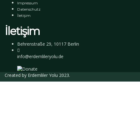
Impressum
Datenschutz
İletişim
İletişim
Behrenstraße 29, 10117 Berlin
info@erdemlileryolu.de
Created by
Erdemliler Yolu
2023.
Giriş Yap
Parola en az 8 karakterden oluşmalı, rakam
ve harf içermeli, en az 1 büyük harf içermelidir