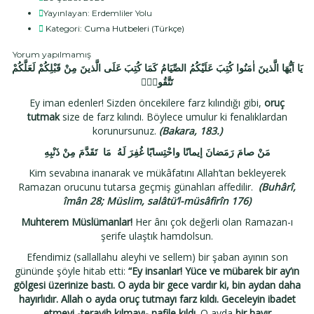
Yayınlayan:
Erdemliler Yolu
Kategori:
Cuma Hutbeleri (Türkçe)
Yorum yapılmamış
يَا اَيُّهَا الَّذينَ اٰمَنُوا كُتِبَ عَلَيْكُمُ الصِّيَامُ كَمَا كُتِبَ عَلَى الَّذينَ مِنْ قَبْلِكُمْ لَعَلَّكُمْ
تَتَّقُونَ
Ey iman edenler! Sizden öncekilere farz kılındığı gibi,
oruç
tutmak
size de farz kılındı. Böylece umulur ki fenalıklardan
korunursunuz.
(Bakara, 183.)
مَنْ صامَ رَمَضانَ إيمانًا واحْتِسابًا غُفِرَ لَهُ مَا تَقَدَّمَ مِنْ ذَنْبِهِ
Kim sevabına inanarak ve mükâfatını Allah’tan bekleyerek
Ramazan orucunu tutarsa geçmiş günahları affedilir.
(Buhârî,
îmân 28; Müslim, salâtü’l-müsâfirîn 176)
Muhterem Müslümanlar!
Her ânı çok değerli olan Ramazan-ı
şerife ulaştık hamdolsun.
Efendimiz (sallallahu aleyhi ve sellem) bir şaban ayının son
gününde şöyle hitab etti:
“Ey insanlar! Yüce ve mübarek bir ay’ın
gölgesi üzerinize bastı. O ayda bir gece vardır ki, bin aydan daha
hayırlıdır. Allah o ayda oruç tutmayı farz kıldı. Geceleyin ibadet
etmeyi -teravih kılmayı- nafile kıldı.
O ayda
bir hayır