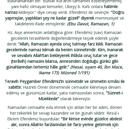
bulunanlardan biri “Bunlar Kur’an’ın tamamını ezberleyememiş
yani hafız olmayan kimseler, Übeyy b. Ka’b onlara
hatimle
namaz
kıldırıyor.” diye cevap verdi. Efendimiz de sevinçle:
“Doğru
yapmışlar, yaptıkları şey ne kadar güzel!” diyerek
memnuniyet ve
takdirlerini ifade etmişlerdir.
(Ebu Davut, Ramazan, 1)
Hz. Aişe annemizin anlattığına göre: Efendimiz (sav) Ramazan
gecelerini teravihlerle değerlendirmeye teşvik ederek şöyle
derdi:
“Allah, Ramazan ayında oruç tutmayı farz kıldı. Ramazan
gecelerinde namaz kılmak da benim sünnetimdir. Kim, inanarak
ve sevabını Allah’tan bekleyerek ihlâsla oruç tutar ve gece
(terâvih) namazını kılarsa, annesinden doğduğu günkü gibi
günahlarından tertemiz hâle gelir.”
(Nesai, sıyam 40, İbn Mace,
ikame 173; Müsned 1/191)
Teravih Peygamber Efendimiz’in sünnetidir ve ümmetin icmâsı ile
sabittir.
Hazreti Ömer döneminde cemaatle kılınmaya devam
edilmiş ve günümüze kadar, yatsı namazından sonra,
“Sünnet-i
Müekkede”
olarak kılınmıştır.
Namazları cemaatle eda etmek için atılan her bir adım, dönen
her tekerlek bir sevap kazandırır ve bir günah sildirir. Resul-i
Ekrem Efendimiz buyurdular:
“Bir kimse evinde güzelce abdest
alır, sonra Allah’ın farzlarından bir farzı yerine getirmek için