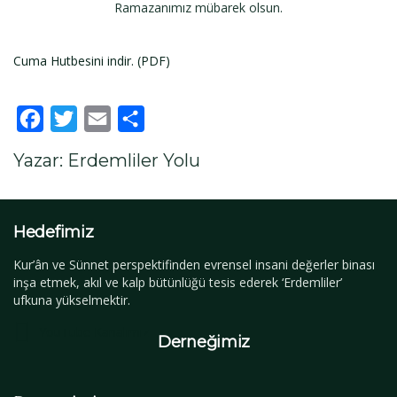
Ramazanımız mübarek olsun.
Cuma Hutbesini indir. (PDF)
Facebook
Twitter
Email
Paylaş
Yazar: Erdemliler Yolu
Hedefimiz
Kur’ân ve Sünnet perspektifinden evrensel insani değerler binası
inşa etmek, akıl ve kalp bütünlüğü tesis ederek ‘Erdemliler’
ufkuna yükselmektir.
YouTube Kanalımız
Derneğimiz