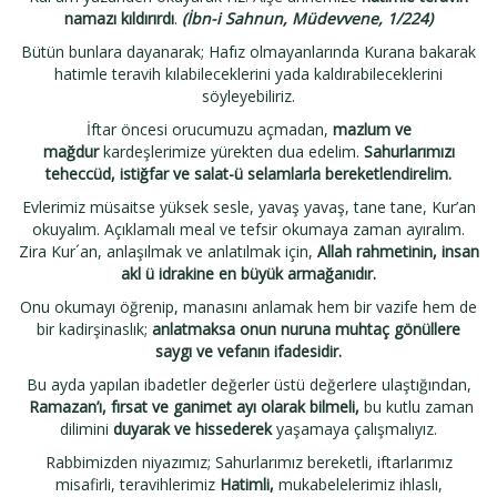
namazı kıldırırdı
.
(İbn-i Sahnun, Müdevvene, 1/224)
Bütün bunlara dayanarak; Hafız olmayanlarında Kurana bakarak
hatimle teravih kılabileceklerini yada kaldırabileceklerini
söyleyebiliriz.
İftar öncesi orucumuzu açmadan,
mazlum ve
mağdur
kardeşlerimize yürekten dua edelim.
Sahurlarımızı
teheccüd, istiğfar ve salat-ü selamlarla bereketlendirelim.
Evlerimiz müsaitse yüksek sesle, yavaş yavaş, tane tane, Kur’an
okuyalım. Açıklamalı meal ve tefsir okumaya zaman ayıralım.
Zira Kur´an, anlaşılmak ve anlatılmak için,
Allah rahmetinin, insan
akl ü idrakine en büyük armağanıdır.
Onu okumayı öğrenip, manasını anlamak hem bir vazife hem de
bir kadirşinaslık;
anlatmaksa onun nuruna muhtaç gönüllere
saygı ve vefanın ifadesidir.
Bu ayda yapılan ibadetler değerler üstü değerlere ulaştığından,
Ramazan’ı, fırsat ve ganimet ayı olarak bilmeli,
bu kutlu zaman
dilimini
duyarak ve hissederek
yaşamaya çalışmalıyız.
Rabbimizden niyazımız; Sahurlarımız bereketli, iftarlarımız
misafirli, teravihlerimiz
Hatimli,
mukabelelerimiz ihlaslı,