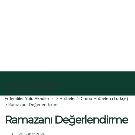
E-Posta
Açıklama
Dosyayı sil
Bu dosyayı silmek istediğinize emin misiniz?
İptal et
Sil
Talep Gönder
Mesajı gönderildi.
Kapalı
Hutbeler
Erdemliler Yolu Akademisi
>
Hutbeler
>
Cuma Hutbeleri (Türkçe)
>
Ramazanı Değerlendirme
Ramazanı Değerlendirme
20 Şubat 2026