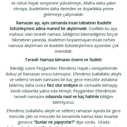
ve ruhun hayat seviyesine yükselmeye, Allah’a daha yakın
olmaya, ibadetlerini daha derinden ve duyarlılıkla yerine
getirmeye çalışmalıdır.
Ramazan ayı, aynı zamanda insan tabiatının ibadetle
bütünleşmesi adına manevî bir alıştırmadır.
Özellikle bu aya
mahsus olan teravih namazı, bildiğimiz bilemediğimiz birçok
hikmetinin yanında, ibadetten hoşlanmayan insan nefsini
namaza alıştırması ve ibadetle bütünleştirmesi açısından çok
önemlidir.
Teravih Namazı kılmanın önemi ve fazileti:
Bilindiği üzere Peygamber Efendimiz Hayat-ı seniyyelerinde
dokuz yıl Ramazan orucu tutmuştur. Efendimiz (sallallahu aleyhi
ve sellem) teravih namazını bir-kaç gece mescitte ashabına
kıldırmış daha sonra
farz olur endişesi
ile cemaatle kılmayıp,
kendi odasında yalnız eda etmişti. Peygamber Efendimizin
teravih namazını
odasında nasıl ve kaç hatimle
kıldığını
bilemiyoruz.
Efendimiz (sallallahu aleyhi ve sellem) ramazan ayında bir gece
mescide çıktı ve mescidin bir kenarında namaz kılan insanlar
görünce
“Bunlar ne yapıyorlar?”
diye sordu. Orada