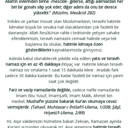
Allah’ın evlerinden birine -mescide- giderse, attığı adımlardan her
biri bir günahı silip yok eder; diğer adımı da onu bir derece
yükseltir.”
(Müslim, Mesâcid 282)
İmkânı ve şartları müsait olan Müslümanların, teravihi hatimle
kılmaları büyük bir sevaba nail olacaklarından çok faziletli bir
davranıştır. Allah Resûlü’nün rahle-i tedrisinde yetişen sahabe
efendilerimizin, teravih namazını cemaat halinde veya tek
başlarına da olsalar,
hatimle kılmaya özen
gösterdiklerini
kaynaklarımızda görüyoruz.
Aslında kabul olunabilecek şekilde eda edilen
yatsı ve teravih
namazı için en az 45 dakikaya
ihtiyaç var. Hatimle kılınan teravih
namazı ise ortalama 1 saat 15 dakikada kılınır. Aradaki fark
sadece 30 dakika kadardır. Bu kadar faziletli bir namaz için yarım
saat çok değildir.
Farz ve vacip namazlarda değilde,
sadece nafile namazlarda
İmam Ebu Yusuf, İmamŞafiî, İmam Malik, Ahmet bin
Hanbel;
Mushaf’ın yüzüne bakarak Kur’an okumaya cevaz
vermişlerdir.
(Tahavî, Muhtasar-ı İhtilafı’l-Ulema, 1/208; Şâşî,
Hılyetü’l-Ulema, 2/89)
Hz. Aişe validemizin hizmetine bakan Zekvan, Ramazan ayında
Kur’an’ı yüzünden okuyarak Hz. Aişe annemize
hatimle teravih