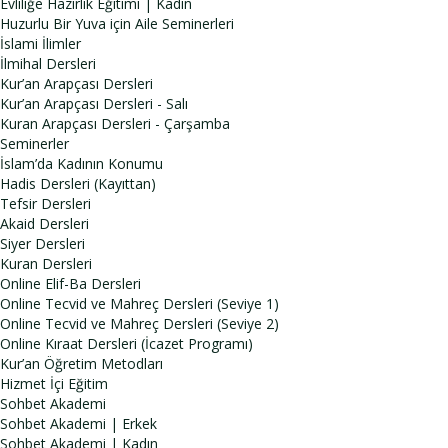
Evliliğe Hazırlık Eğitimi | Kadın
Huzurlu Bir Yuva için Aile Seminerleri
İslami İlimler
İlmihal Dersleri
Kur’an Arapçası Dersleri
Kur’an Arapçası Dersleri - Salı
Kuran Arapçası Dersleri - Çarşamba
Seminerler
İslam’da Kadının Konumu
Hadis Dersleri (Kayıttan)
Tefsir Dersleri
Akaid Dersleri
Siyer Dersleri
Kuran Dersleri
Online Elif-Ba Dersleri
Online Tecvid ve Mahreç Dersleri (Seviye 1)
Online Tecvid ve Mahreç Dersleri (Seviye 2)
Online Kıraat Dersleri (İcazet Programı)
Kur’an Öğretim Metodları
Hizmet İçi Eğitim
Sohbet Akademi
Sohbet Akademi | Erkek
Sohbet Akademi | Kadın