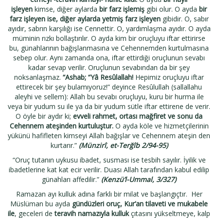
işleyen
kimse, diğer aylarda
bir farz işlemiş
gibi olur. O ayda
bir
farz işleyen ise, diğer aylarda yetmiş farz işleyen
gibidir. O, sabır
ayıdır, sabrın karşılığı ise Cennettir. O, yardımlaşma ayıdır. O ayda
müminin rızkı bollaştırılır. O ayda kim bir oruçluyu iftar ettirirse
bu, günahlarının bağışlanmasına ve Cehennemden kurtulmasına
sebep olur. Aynı zamanda ona, iftar ettirdiği oruçlunun sevabı
kadar sevap verilir. Oruçlunun sevabından da bir şey
noksanlaşmaz.
“Ashab; “Yâ Resûlallah!
Hepimiz oruçluyu iftar
ettirecek bir şey bulamıyoruz!” deyince Resûlullah (sallallahu
aleyhi ve sellem): Allah bu sevabı oruçluyu, kuru bir hurma ile
veya bir yudum su ile ya da bir yudum sütle iftar ettirene de verir.
O öyle bir aydır ki;
evveli rahmet, ortası mağfiret ve sonu da
Cehennem ateşinden kurtuluştur.
O ayda köle ve hizmetçilerinin
yükünü hafifleten kimseyi Allah bağışlar ve Cehennem ateşin den
kurtarır.”
(Münzirî, et-Terğîb 2/94-95)
“Oruç tutanın uykusu ibadet, susması ise tesbih sayılır. İyilik ve
ibadetlerine kat kat ecir verilir. Duası Allah tarafından kabul edilip
günahları affedilir.”
(Kenzü’l-Ummal, 3/327)
Ramazan ayı kulluk adına farklı bir milat ve başlangıçtır. Her
Müslüman bu ayda
gündüzleri oruç, Kur’an tilaveti ve mukabele
ile
, geceleri de
teravih namazıyla kulluk
çıtasını yükseltmeye, kalp