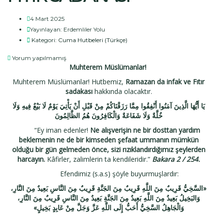
4 Mart 2025
Yayınlayan:
Erdemliler Yolu
Kategori:
Cuma Hutbeleri (Türkçe)
Yorum yapılmamış
Muhterem Müslümanlar!
Muhterem Müslümanlar! Hutbemiz,
Ramazan da infak ve Fıtır
sadakası
hakkında olacaktır.
يَا أَيُّهَا الَّذِينَ آمَنُوا أَنْفِقُوا مِمَّا رَزَقْنَاكُمْ مِنْ قَبْلِ أَنْ يَأْتِيَ يَوْمٌ لَا بَيْعٌ فِيهِ وَلَا
خُلَّةٌ وَلَا شَفَاعَةٌ وَالْكَافِرُونَ هُمُ الظَّالِمُونَ
“Ey iman edenler!
Ne alışverişin ne bir dosttan yardım
beklemenin ne de bir kimseden şefaat ummanın mümkün
olduğu bir gün gelmeden önce, sizi rızıklandırdığımız şeylerden
harcayın.
Kâfirler, zalimlerin ta kendileridir.”
Bakara 2 / 254.
Efendimiz (s.a.s) şöyle buyurmuşlardır:
السَّخِيُّ قَرِيبٌ مِنَ اللَّهِ قَرِيبٌ مِنَ الجَنَّةِ قَرِيبٌ مِنَ النَّاسِ بَعِيدٌ مِنَ النَّارِ،
«
وَالبَخِيلُ بَعِيدٌ مِنَ اللَّهِ بَعِيدٌ مِنَ الجَنَّةِ بَعِيدٌ مِنَ النَّاسِ قَرِيبٌ مِنَ النَّارِ،
»
وَالْجَاهِلُ السَّخِيُّ أَحَبُّ إِلَى اللَّهِ عَزَّ وَجَلَّ مِنْ عَابِدٍ بَخِيلٍ