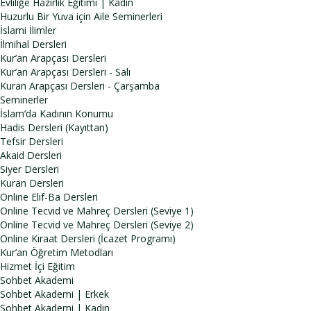
Evliliğe Hazırlık Eğitimi | Kadın
Huzurlu Bir Yuva için Aile Seminerleri
İslami İlimler
İlmihal Dersleri
Kur’an Arapçası Dersleri
Kur’an Arapçası Dersleri - Salı
Kuran Arapçası Dersleri - Çarşamba
Seminerler
İslam’da Kadının Konumu
Hadis Dersleri (Kayıttan)
Tefsir Dersleri
Akaid Dersleri
Siyer Dersleri
Kuran Dersleri
Online Elif-Ba Dersleri
Online Tecvid ve Mahreç Dersleri (Seviye 1)
Online Tecvid ve Mahreç Dersleri (Seviye 2)
Online Kıraat Dersleri (İcazet Programı)
Kur’an Öğretim Metodları
Hizmet İçi Eğitim
Sohbet Akademi
Sohbet Akademi | Erkek
Sohbet Akademi | Kadın