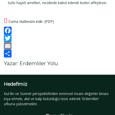
türlü hayırlı amelleri, nezdinde kabul ederek bizleri affeylesin.
Cuma Hutbesini indir. (PDF)
Facebook
Twitter
Email
Paylaş
Yazar: Erdemliler Yolu
Hedefimiz
Kur’ân ve Sünnet perspektifinden evrensel insani değerler binası
inşa etmek, akıl ve kalp bütünlüğü tesis ederek ‘Erdemliler’
ufkuna yükselmektir.
YouTube Kanalımız