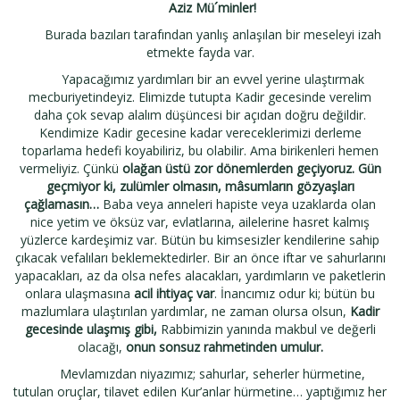
Aziz Mü´minler!
Burada bazıları tarafından yanlış anlaşılan bir meseleyi izah
etmekte fayda var.
Yapacağımız yardımları bir an evvel yerine ulaştırmak
mecburiyetindeyiz. Elimizde tutupta Kadir gecesinde verelim
daha çok sevap alalım düşüncesi bir açıdan doğru değildir.
Kendimize Kadir gecesine kadar vereceklerimizi derleme
toparlama hedefi koyabiliriz, bu olabilir. Ama birikenleri hemen
vermeliyiz. Çünkü
olağan üstü
zor dönemlerden geçiyoruz.
Gün
geçmiyor ki, zulümler olmasın, mâsumların gözyaşları
çağlamasın…
Baba veya anneleri hapiste veya uzaklarda olan
nice yetim ve öksüz var, evlatlarına, ailelerine hasret kalmış
yüzlerce kardeşimiz var. Bütün bu kimsesizler kendilerine sahip
çıkacak vefalıları beklemektedirler. Bir an önce iftar ve sahurlarını
yapacakları, az da olsa nefes alacakları, yardımların ve paketlerin
onlara ulaşmasına
acil ihtiyaç
var
. İnancımız odur ki; bütün bu
mazlumlara ulaştırılan yardımlar, ne zaman olursa olsun,
Kadir
gecesinde ulaşmış gibi,
Rabbimizin yanında makbul ve değerli
olacağı,
onun sonsuz rahmetinden umulur.
Mevlamızdan niyazımız; sahurlar, seherler hürmetine,
tutulan oruçlar, tilavet edilen Kur’anlar hürmetine… yaptığımız her