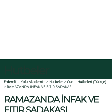
E-Posta
Açıklama
Dosyayı sil
Bu dosyayı silmek istediğinize emin misiniz?
İptal et
Sil
Talep Gönder
Mesajı gönderildi.
Kapalı
Hutbeler
Erdemliler Yolu Akademisi
>
Hutbeler
>
Cuma Hutbeleri (Türkçe)
>
RAMAZANDA İNFAK VE FITIR SADAKASI
RAMAZANDA İNFAK VE
FITIR SADAKASI