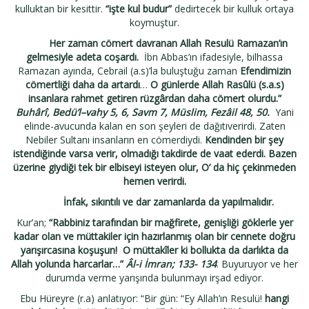
kulluktan bir kesittir.
“işte kul budur”
dedirtecek bir kulluk ortaya
koymuştur.
Her zaman cömert davranan Allah Resulü Ramazan’ın
gelmesiyle adeta coşardı.
İb
n
Abbas’ı
n
ifadesiyle
,
bilhass
a
Ramaza
n
ayınd
a, Cebrail (a.s)’la buluştuğu zaman
Efendimizin
cömertliği daha da artardı
…
O günlerde Allah Rasûlü (s.a.s)
insanlara rahmet getiren rüzgârdan daha cömert olurdu.”
Buhârî, Bedü’l–vahy 5, 6, Savm 7, Müslim, Fezâil 48, 50.
Yani
elinde-avucunda kalan en son şeyleri de dağıtıverirdi. Zaten
Nebiler Sultanı
insanların en cömerdiydi.
Kendinden bir şey
istendiğinde varsa verir, olmadığı takdirde de vaat ederdi. Bazen
üzerine giydiği tek bir elbiseyi isteyen olur, O’ da hiç çekinmeden
hemen verirdi.
İnfak, sıkıntılı ve dar zamanlarda da yapılmalıdır.
Kur’an;
“Rabbiniz tarafından bir mağfirete, genişliği göklerle yer
kadar olan ve müttakiler için hazırlanmış olan bir cennete doğru
yarışırcasına koşuşun!
O müttakîler ki bollukta da darlıkta da
Allah yolunda harcarlar…”
Âl-i İmran; 133- 134
.
Buyuruyor ve her
durumda verme yarışında bulunmayı irşad ediyor.
Ebu Hüreyre (r.a) anlatıyor: “Bir gün: “Ey Allah’ın Resulü!
hangi