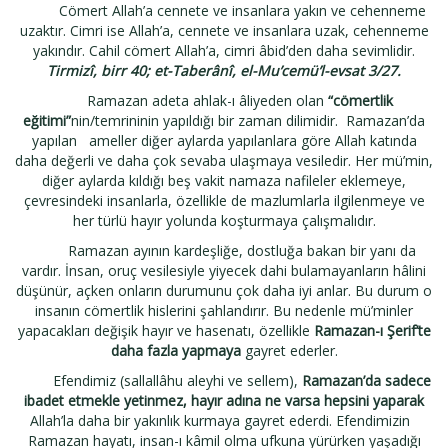
Cömert Allah’a cennete ve insanlara yakın ve cehenneme
uzaktır. Cimri ise Allah’a, cennete ve insanlara uzak, cehenneme
yakındır. Cahil cömert Allah’a, cimri âbid’den daha sevimlidir.
Tirmizî, birr 40; et-Taberânî, el-Mu’cemü’l-evsat 3/27.
Ramazan adeta ahlak-ı âliyeden olan
“cömertlik
eğitimi”
nin/temrininin yapıldığı bir zaman dilimidir.
Ramazan’da
yapılan
ameller diğer aylarda yapılanlara göre Allah katında
daha değerli ve daha çok sevaba ulaşmaya vesiledir.
Her mü’min,
diğer aylarda kıldığı beş vakit namaza nafileler eklemeye,
çevresindeki insanlarla, özellikle de mazlumlarla ilgilenmeye ve
her türlü hayır yolunda koşturmaya çalışmalıdır.
Ramazan ayının kardeşliğe, dostluğa bakan bir yanı da
vardır. İnsan, oruç vesilesiyle yiyecek dahi bulamayanların hâlini
düşünür, açken onların durumunu çok daha iyi anlar. Bu durum o
insanın cömertlik hislerini şahlandırır. Bu nedenle mü’minler
yapacakları değişik hayır ve hasenatı, özellikle
Ramazan-ı Şerif’te
daha fazla yapmaya
gayret ederler.
Efendimiz (sallallâhu aleyhi ve sellem),
Ramazan’da
sadece
ibadet etmekle yetinmez, hayır adına ne varsa hepsini yaparak
Allah’la daha bir yakınlık kurmaya gayret ederdi. Efendimizin
Ramazan hayatı, insan-ı kâmil olma ufkuna yürürken yaşadığı