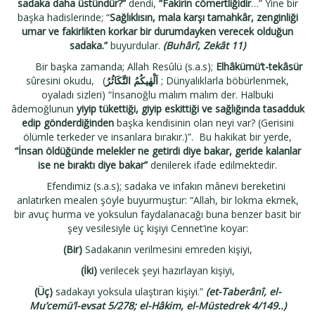
sadaka daha üstündür?”
dendi,
“Fakirin cömertliğidir
…” Yine bir
başka hadislerinde; “
Sağlıklısın, mala karşı tamahkâr, zenginliği
umar ve fakirlikten korkar bir durumdayken verecek olduğun
sadaka.”
buyurdular.
(Buhârî, Zekât 11)
Bir başka zamanda; Allah Resûlü (s.a.s);
Elhâkümü’t-tekâsür
sûresini okudu,
(
اَلْهٰيكُمُ التَّكَاثُرُ
; Dünyalıklarla böbürlenmek,
oyaladı sizleri) “İnsanoğlu malım malım der. Halbuki
âdemoğlunun
yiyip tükettiği, giyip eskittiği ve sağlığında tasadduk
edip gönderdiğinden
başka kendisinin olan neyi var? (Gerisini
ölümle terkeder ve insanlara bırakır.)”.
Bu hakikat bir yerde,
“İnsan öldüğünde melekler ne getirdi diye bakar, geride kalanlar
ise ne bıraktı diye bakar”
denilerek ifade edilmektedir.
Efendimiz (s.a.s); sadaka ve infakın mânevi bereketini
anlatırken mealen şöyle buyurmuştur: “Allah, bir lokma ekmek,
bir avuç hurma ve yoksulun faydalanacağı buna benzer basit bir
şey vesilesiyle üç kişiyi Cennet’ine koyar:
(Bir)
Sadakanın verilmesini emreden kişiyi,
(İki)
verilecek şeyi hazırlayan kişiyi,
(Üç)
sadakayı yoksula ulaştıran kişiyi.”
(et-Taberânî, el-
Mu’cemü’l-evsat 5/278; el-Hâkim, el-Müstedrek 4/149..)