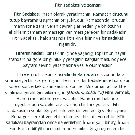
Fıtır sadakası ve zamanı:
Fıtır Sadakası;
İnsan olarak yaratılmanın, Ramazan orucunu
tutup bayrama ulaşmanın bir şükrüdür. Ramazan’da, orucun
mahiyetine zarar veren davranışlar nedeniyle
bir özür
ve
eksiklerin tamamlanması için verilmesi gereken bir sadakadır.
Fıtır Sadakası, halk arasında fitre diye bilinir ve
bir sadakat
nişanıdır.
Fitrenin hedefi;
bir fakirin içinde yaşadığı toplumun hayat
standardına göre bir günlük yiyeceğinin karşılanması, böylece
bayram sevinci yasamasına vesile olunmasıdır.
Fitre emri, hicretin ikinci yılında Ramazan orucunun farz
kılınmasıyla birlikte gelmiştir. Efendimiz, bir hadislerinde hür olsun
köle olsun, erkek olsun kadın olsun her Müslüman adına fitre
verilmesi gerektiğini bildirmiştir.
(Müslim, Zekât 12)
Fitre vermek
;
Hanefi mezhebine göre vaciptir.
Hanefi mezhebinde;
uygulamada vaciple farz arasında bir fark yoktur.
Fıtır
sadakasının verileceği yerler ile zekâtın verileceği yerler aynıdır.
Buna göre, zekât verilebilen herkese fitre de verilebilir.
Fıtır
sadakası bayramdan önce de verilebilir.
İmam Şâfiî
bir ay,
İmam
Ebû Hanîfe
bir yıl
öncesinden ödenebileceği görüşündedirler.