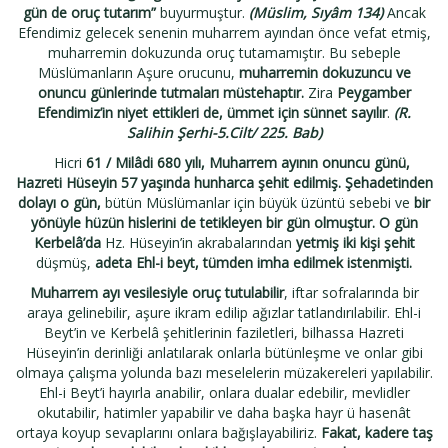
gün de oruç tutarım”
buyurmuştur.
(Müslim, Sıyâm 134)
Ancak
Efendimiz gelecek senenin muharrem ayından önce vefat etmiş,
muharremin dokuzunda oruç tutamamıştır. Bu sebeple
Müslümanların Aşure orucunu,
muharremin dokuzuncu ve
onuncu günlerinde tutmaları müstehaptır.
Zira
Peygamber
Efendimiz’in niyet ettikleri de, ümmet için sünnet sayılır
.
(R.
Salihin Şerhi-5.Cilt/ 225. Bab)
Hicri
61 / Milâdi 680 yılı, Muharrem ayının onuncu günü,
Hazreti Hüseyin 57 yaşında hunharca şehit edilmiş. Şehadetinden
dolayı o gün,
bütün Müslümanlar için büyük üzüntü sebebi ve
bir
yönüyle hüzün hislerini de tetikleyen bir gün olmuştur. O gün
Kerbelâ’da
Hz. Hüseyin’in akrabalarından
yetmiş iki kişi şehit
düşmüş,
adeta Ehl-i beyt, tümden imha edilmek istenmişti.
Muharrem ayı vesilesiyle oruç tutulabilir
, iftar sofralarında bir
araya gelinebilir, aşure ikram edilip ağızlar tatlandırılabilir. Ehl-i
Beyt’in ve Kerbelâ şehitlerinin faziletleri, bilhassa Hazreti
Hüseyin’in derinliği anlatılarak onlarla bütünleşme ve onlar gibi
olmaya çalışma yolunda bazı meselelerin müzakereleri yapılabilir.
Ehl-i Beyt’i hayırla anabilir, onlara dualar edebilir, mevlidler
okutabilir, hatimler yapabilir ve daha başka hayr ü hasenât
ortaya koyup sevaplarını onlara bağışlayabiliriz.
Fakat, kadere taş