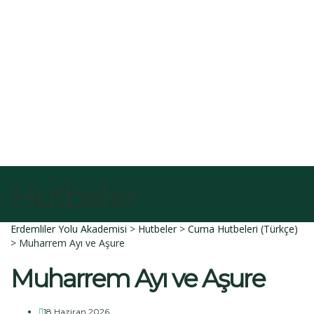
E-Posta
Açıklama
Dosyayı sil
Bu dosyayı silmek istediğinize emin misiniz?
İptal et
Sil
Talep Gönder
Mesajı gönderildi.
Kapalı
Hutbeler
Erdemliler Yolu Akademisi
>
Hutbeler
>
Cuma Hutbeleri (Türkçe)
>
Muharrem Ayı ve Aşure
Muharrem Ayı ve Aşure
18 Haziran 2026