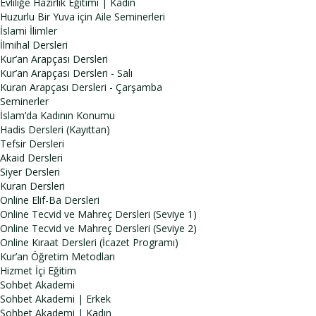
Evliliğe Hazırlık Eğitimi | Kadın
Huzurlu Bir Yuva için Aile Seminerleri
İslami İlimler
İlmihal Dersleri
Kur’an Arapçası Dersleri
Kur’an Arapçası Dersleri - Salı
Kuran Arapçası Dersleri - Çarşamba
Seminerler
İslam’da Kadının Konumu
Hadis Dersleri (Kayıttan)
Tefsir Dersleri
Akaid Dersleri
Siyer Dersleri
Kuran Dersleri
Online Elif-Ba Dersleri
Online Tecvid ve Mahreç Dersleri (Seviye 1)
Online Tecvid ve Mahreç Dersleri (Seviye 2)
Online Kıraat Dersleri (İcazet Programı)
Kur’an Öğretim Metodları
Hizmet İçi Eğitim
Sohbet Akademi
Sohbet Akademi | Erkek
Sohbet Akademi | Kadın