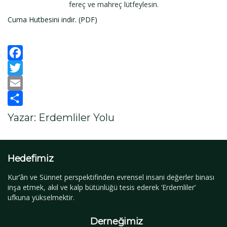
fereç ve mahreç lütfeylesin.
Cuma Hutbesini indir. (PDF)
Facebook
Twitter
Email
Paylaş
Yazar: Erdemliler Yolu
Hedefimiz
Kur’ân ve Sünnet perspektifinden evrensel insani değerler binası
inşa etmek, akıl ve kalp bütünlüğü tesis ederek ‘Erdemliler’
ufkuna yükselmektir.
YouTube Kanalımız
Derneğimiz