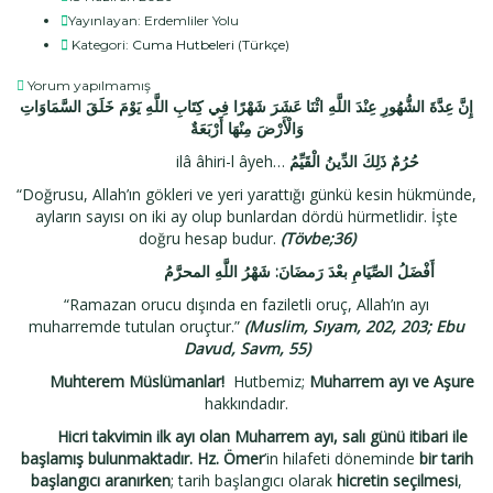
Yayınlayan:
Erdemliler Yolu
Kategori:
Cuma Hutbeleri (Türkçe)
Yorum yapılmamış
إِنَّ عِدَّةَ الشُّهُورِ عِنْدَ اللَّهِ اثْنَا عَشَرَ شَهْرًا فِي كِتَابِ اللَّهِ يَوْمَ خَلَقَ السَّمَاوَاتِ
وَالْأَرْضَ مِنْهَا أَرْبَعَةٌ
ilâ âhiri-l âyeh…
حُرُمٌ ذَلِكَ الدِّينُ الْقَيِّمُ
“Doğrusu, Allah’ın gökleri ve yeri yarattığı günkü kesin hükmünde,
ayların sayısı on iki ay olup bunlardan dördü hürmetlidir. İşte
doğru hesap budur.
(Tövbe;36)
شَهْرُ اللَّهِ المحرَّمُ
:
أَفْضَلُ الصِّيَامِ بعْدَ رَمضَانَ
“Ramazan orucu dışında en faziletli oruç, Allah’ın ayı
muharremde tutulan oruçtur.”
(Muslim, Sıyam, 202, 203; Ebu
Davud, Savm, 55)
Muhterem Müslümanlar!
Hutbemiz;
Muharrem ayı ve Aşure
hakkındadır.
Hicri takvimin ilk ayı olan Muharrem ayı, salı günü itibari ile
başlamış bulunmaktadır. Hz. Ömer
’in hilafeti döneminde
bir tarih
başlangıcı aranırken
; tarih başlangıcı olarak
hicretin seçilmesi
,