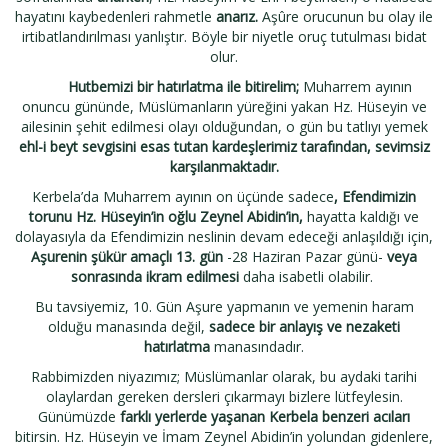
hayatını kaybedenleri rahmetle
anarız.
Aşûre orucunun bu olay ile
irtibatlandırılması yanlıştır. Böyle bir niyetle oruç tutulması bidat
olur.
Hutbemizi bir hatırlatma ile bitirelim;
Muharrem ayının
onuncu gününde, Müslümanların yüreğini yakan Hz. Hüseyin ve
ailesinin şehit edilmesi olayı olduğundan, o gün bu tatlıyı yemek
ehl-i beyt sevgisini esas tutan kardeşlerimiz tarafından, sevimsiz
karşılanmaktadır.
Kerbela’da Muharrem ayının on üçünde sadece
, Efendimizin
torunu Hz. Hüseyin’in
oğlu Zeynel Abidin’in,
hayatta kaldığı ve
dolayasıyla da Efendimizin neslinin devam edeceği anlaşıldığı için,
Aşurenin şükür amaçlı 13. gün
-28 Haziran Pazar günü-
veya
sonrasında ikram edilmesi
daha isabetli olabilir.
Bu tavsiyemiz, 10. Gün Aşure yapmanın ve yemenin haram
olduğu manasında değil,
sadece bir anlayış ve nezaketi
hatırlatma
manasındadır.
Rabbimizden niyazımız; Müslümanlar olarak, bu aydaki tarihi
olaylardan gereken dersleri çıkarmayı bizlere lütfeylesin.
Günümüzde
farklı yerlerde yaşanan Kerbela benzeri acıları
bitirsin. Hz. Hüseyin ve İmam Zeynel Abidin’in yolundan gidenlere,