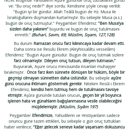
hicret ettiğinde Yahudilerin Aşure gününde oruç tuttuklarını gördü
ve: “Bu oruç nedir?” diye sordu. Kendisine şöyle cevap verildi:
“Bugün iyi bir gündür. Allah Teâlâ bugün de Hz. Musa ile
İsrailoğullarını düşmandan kurtarmıştır. Bu sebeple Musa (a.s.)
bugün de oruç tutmuştur.” Peygamber Efendimiz:
“Ben Musa’ya
sizden daha yakınım”
buyurdu ve bugün de oruç tutulmasını
emretti.”
(Buhari, Savm, 69; Müslim, Sıyam, 127,128)
Bu durum
Ramazan orucu farz kılınıncaya kadar devam etti.
Daha sonra ise Resulü Ekrem (Aleyhissalâtü vesselâm)
Efendimiz: “Bugün Aşure günüdür. Bugün de oruç tutmak sizlere
farz olmamıştır
.
Dileyen oruç tutsun, dileyen tutmasın.”
Buyurarak, Aşure orucu mevzuunda insanları muhayyer
bırakmıştır.
Önce farz iken sünnete dönüşen bir hüküm, böyle bir
geçmişi olmayan sünnetten daha üstündür.
Bu sebeple
aşûre
günü orucuna ihtimam göstermek gerekir
. Nitekim Resûl-i Ekrem
Efendimiz,
kendisi hem tutmuş hem de tutulmasını tavsiye
etmiştir.
Aşûra gününde tutulan orucun
, geçen bir yıl boyunca
işlenen hata ve günahların bağışlanmasına vesile olabileceğini
müjdelemiştir.
(Müslim, Sıyâm 197)
Peygamber
Efendimize
, Yahudilerin ve Hristiyanların sadece
onuncu güne tazim ettikleri, bu sebeple o gün oruç tuttukları
haber verilince;
“Eğer gelecek seneye kadar yaşarsam dokuzuncu