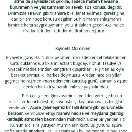
atma da sayılabilecek şekilde, sadece matem havasına
bürünmenin ve yas tutmanın bir sevabı söz konusu değildir.
Dinimizde Firavun gibi tiranlara bile, lanet edilmesi gerektiğine
dair bir emir söz konusu değildir. Sulh olmanın anlaşmanın
birbirine karşı saygı duymanın yolu, itidalden geçer. Aksi halde
ifratlar tefritleri, tefritler de ifratları doğurur.
Kıymetli Müminler
!
Rivayete göre; Hz. Nuh´la beraber iman edenler sel felaketinden
kurtulduklarında, azıklarını açtılar; buğday, nohut, fasulye vs.
yiyecek maddelerinden karıştırarak pişirdiler… Pişirilen aş öyle
bereketlenmişti ki, herkes doymuştu. Aradan nice bin yıllar
geçmesine rağmen
iman edenlerin kurtuluş günü
, zamanla
aşure
denilen bir tatlı yaparak anılır ve yaşatılır oldu.
Pek çok geleneğimiz vardır ki, yediden yetmişe bütün
millet fertlerini birleştirir, kaynaştırır, dayanışmaya, iş birliğine
vesile olur.
Aşure geleneğimiz bir tatlı ikramı gibi görünmekle
beraber
, sembolize ettiği
manevi hadise
ve
meydana getirdiği
kardeşlik atmosferi bakımından mühimdir
. Bizler bir yandan Hz.
Nuh’un ardı sıra yürüyen mü’minlerin kurtuluş gününü aşure
sofralarında
anarken
, Hz. Hüseyin’i ve Ehl-i beytinden, o hadisede