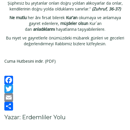
Şüphesiz bu şeytanlar onları doğru yoldan alıkoyarlar da onlar,
kendilerinin doğru yolda olduklarını sanırlar.”
(Zuhruf, 36-37)
Ne mutlu
her ânı fırsat bilerek
Kur’an
okumaya ve anlamaya
gayret edenlere,
müjdeler olsun
Kur´an
dan
anladıklarını
hayatlarına taşıyabilenlere.
Bu niyet ve gayretlerle önümüzdeki mübarek günleri ve geceleri
değerlendirmeyi Rabbimiz bizlere lütfeylesin.
Cuma Hutbesini indir. (PDF)
Facebook
Twitter
Email
Paylaş
Yazar: Erdemliler Yolu