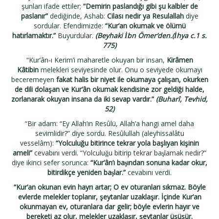
şunları ifade ettiler;
“Demirin paslandığı gibi şu kalbler de
paslanır”
dediğinde, Ashab:
Cilası nedir ya Resulallah
diye
sordular. Efendimizde:
“Kur’an okumak ve ölümü
hatırlamaktır.”
Buyurdular.
(Beyhaki İbn Ömer’den.(İhya c.1 s.
775)
“Kur’ân-ı Kerim’i maharetle okuyan bir insan,
Kirâmen
Kâtibin
melekleri seviyesinde olur. Onu o seviyede okumayı
beceremeyen
fakat halis bir niyet ile okumaya çalışan, okurken
de dili dolaşan ve Kur’ân okumak kendisine zor geldiği halde,
zorlanarak okuyan insana da iki sevap vardır.”
(Buharî, Tevhid,
52)
“Bir adam: “Ey Allah’ın Resûlü, Allah’a hangi amel daha
sevimlidir?” diye sordu. Resûlullah (aleyhissalâtu
vesselâm):
“Yolculuğu bitirince tekrar yola başlıyan kişinin
ameli”
cevabını verdi. “Yolculuğu bitirip tekrar başlamak nedir?”
diye ikinci sefer sorunca:
“Kur’ân’ı başından sonuna kadar okur,
bitirdikçe yeniden başlar.”
cevabını verdi.
“Kur’an okunan evin hayrı artar; O ev oturanları sıkmaz. Böyle
evlerde melekler toplanır, şeytanlar uzaklaşır. İçinde Kur’an
okunmayan ev, oturanlara dar gelir; böyle evlerin hayır ve
bereketi az olur, melekler uzaklaşır, şeytanlar üşüşür.