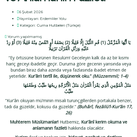
6 Şubat 2026
Yayınlayan:
Erdemliler Yolu
Kategori:
Cuma Hutbeleri (Türkçe)
Yorum yapılmamış
أَوْ زِدْ
(3)
نِصْفَهُ أَوِ انْقُصْ مِنْهُ قَلِيلًا
(2)
قُمِ اللَّيْلَ إِلَّا قَلِيلًا
(1)
يَا أَيُّهَا الْمُزَّمِّلُ
عَلَيْهِ وَرَتِّلِ الْقُرْآنَ تَرْتِيلًا
“Ey örtüsüne bürünen Resulüm! Geceleyin kalk da az bir kısmı
hariç geceyi ibadetle geçir. Duruma göre gecenin yarısında veya
bundan biraz daha azında veya fazlasında ibadet etmen de
yeterlidir.
Kur’ân’ı tertîl ile, düşünerek oku.”
(Müzzemmil; 1-4)
مَثَلُ الْمُؤْمِنِ الَّذِي يَقْرَأُ الْقُرْاٰنَ مَثَلُ الْأُتْرُجَّةِ رِيحُهَا طَيِّبٌ وَطَعْمُهَا
طَيِّبٌ
“Kur’ân okuyan mü’minin misali turunçgillerden portakala benzer,
tadı da güzeldir, kokusu da güzeldir.”
(Buhârî, fezâilü’l-Kur’ân 17,
26)
Muhterem Müslümanlar!
Hutbemiz,
Kur’ânî kerim okuma ve
anlamanın fazileti
hakkında olacaktır.