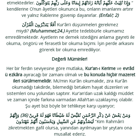
etmektedirler.
وَإِذَا تُلِيَتْ عَلَيْهِمْ آيَاتُهُ زَادَتْهُمْ إِيمَانًا وَعَلَى رَبِّهِمْ يَتَوَكَّلُونَ
“
kendilerine O’nun âyetleri okununca bu, onların imanlarını artırır
ve yalnız Rablerine güvenip dayanırlar.
(Enfal/; 2)
أَفَلَا يَتَدَبَّرُونَ الْقُرْآنَ
Kur’ân’ı düşünmeleri gerekmez
miydi?
(Muhammet;24.)
Ayette tedebbürle okumamız
emredilmektedir. Ayetlerin ne demek istediğini anlama gayreti ile
okuma, öngörü ve ferasetli bir okuma biçimi. İşin perde arkasını
görerek bir okuma emrediliyor.
Değerli Müminler!
Her bir ferdin seviyesine göre mutlaka,
Kur’an-ı Kerime
ve
evrâd
ü ezkâra
ayıracağı bir zamanı olmalı ve
bu konuda hiçbir mazeret
ileri sürülmemelidir.
Mü’min Kur’ân okumalıdır, zira Kur’ân
okumadığı takdirde, bilemediği birtakım hayat düzenleri ve
sistemleri onu yolundan saptırır. Kur’an’dan uzak kaldığı müddet
ve zaman içinde farkına varmadan Allah’tan uzaklaşmış olabilir.
Şu ayet bizi böyle bir tehlikeye karşı uyarıyor;
وَإِنَّهُمْ
(36)
وَمَنْ يَعْشُ عَنْ ذِكْرِ الرَّحْمَنِ نُقَيِّضْ لَهُ شَيْطَانًا فَهُوَ لَهُ قَرِينٌ
لَيَصُدُّونَهُمْ عَنِ السَّبِيلِ وَيَحْسَبُونَ أَنَّهُمْ مُهْتَدُونَ
“Kim Rahmân’ı
zikretmekten gafil olursa, yanından ayrılmayan bir şeytanı ona
musallat ederiz
.