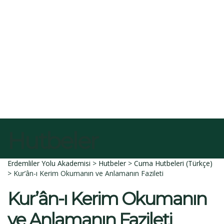
E-Posta
Açıklama
Dosyayı sil
Bu dosyayı silmek istediğinize emin misiniz?
İptal et
Sil
Talep Gönder
Mesajı gönderildi.
Kapalı
Hutbeler
Erdemliler Yolu Akademisi
>
Hutbeler
>
Cuma Hutbeleri (Türkçe)
>
Kur’ân-ı Kerim Okumanın ve Anlamanın Fazileti
Kur’ân-ı Kerim Okumanın
ve Anlamanın Fazileti