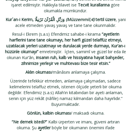
işaret edilmiştir. Hakkıyla tilavet ise
Tecvit kurallarına
göre
okumakla mümkündür.
Kur´an-i Kerim,
وَرَتِّلِ الْقُرْآنَ تَرْتِيلًا
(Müzzemmil;4)
tertil üzere
, yani
acele etmeden yavaş yavaş ve tane tane okunmalıdır.
Resul-i Ekrem (s.a.s) Efendimiz sahabe-i kirama
“ayetlerin
harflerini tane tane okumayı, her harfi güzel telaffüz etmeyi,
uzatılacak yerleri uzatmayı ve durulacak yerde durmayı, Kur’an-ı
hüzünle okumayı”
emretmiştir. İçten, samimî ve güzel bir eda ile
okunan Kur’ân,
insanın ruh, kalb ve hissiyatına hayat bahşeder,
zihnimize yerleşir ve muhtevası bize tesir etsin.”
Aklın okuması
/mânâsını anlamaya çalışma.
Üzerinde tefekkür etmeden, anlamaya çalışmadan, sadece
kelimelerini telaffuz etmek, istenen ölçüde yeterli bir okuma
değildir. Efendimiz (s.a.s) Allah’ın kitabından bir ayeti anlaman,
senin için yüz rekât (nâfile) namaz kılmandan daha hayırlıdır.”
Buyurmaktadır.
Gönlün, kalbin okuması
/ maksadı okuma.
“Ne demek istedi?”
Kalbi ürperten ve imanı, güveni artıran
okuma. Şu
ayetler
böyle bir okumanın önemini ifade