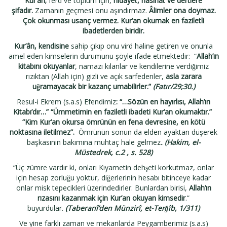
Kur’an;
ferd ve toplum için,
hidayet, nasihat ve dertlere
şifadır.
Zamanın geçmesi onu aşındırmaz.
Âlimler ona doymaz.
Çok okunması usanç vermez.
Kur’an
okumak en faziletli
ibadetlerden biridir.
Kur’ân, kendisine
sahip çıkıp onu vird haline getiren ve onunla
amel eden kimselerin durumunu şöyle ifade etmektedir: “
Allah’ın
kitabını okuyanlar
, namazı kılanlar ve kendilerine verdiğimiz
rızıktan (Allah için) gizli ve açık sarfedenler,
asla zarara
uğramayacak bir kazanç umabilirler.”
(Fatır/29;30.)
Resul-i Ekrem (s.a.s) Efendimiz
: “…Sözün en hayırlısı, Allah’ın
Kitabı’dır…” “Ümmetimin en faziletli ibadeti Kur’an okumaktır.”
“Kim Kur’an okursa ömrünün en fena devresine, en kötü
noktasına iletilmez”.
Ömrünün sonun da elden ayaktan düşerek
başkasının bakımına muhtaç hale gelmez
. (Hakim, el-
Müstedrek, c.2 , s. 528)
“Üç zümre vardır ki, onları Kıyametin dehşeti korkutmaz, onlar
için hesap zorluğu yoktur, diğerlerinin hesabı bitinceye kadar
onlar misk tepecikleri üzerindedirler. Bunlardan birisi,
Allah’ın
rızasını kazanmak için Kur’an okuyan kimsedir
.”
buyurdular.
(Taberanî’den Münzirî, et-Terğîb, 1/311)
Ve yine farklı zaman ve mekanlarda Peygamberimiz (s.a.s)