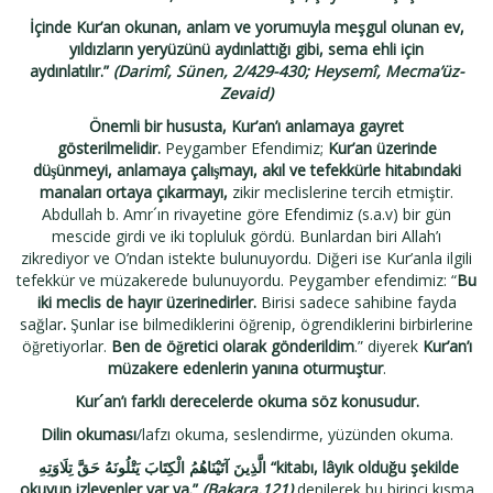
İçinde Kur’an okunan, anlam ve yorumuyla meşgul olunan ev,
yıldızların yeryüzünü aydınlattığı gibi, sema ehli için
aydınlatılır.”
(Darimî, Sünen, 2/429-430; Heysemî, Mecma’üz-
Zevaid)
Önemli bir hususta, Kur’an’ı anlamaya gayret
gösterilmelidir.
Peygamber Efendimiz;
Kur’an üzerinde
düşünmeyi, anlamaya çalışmayı, akıl ve tefekkürle hitabındaki
manaları ortaya çıkarmayı,
zikir meclislerine tercih etmiştir.
Abdullah b. Amr´ın rivayetine göre Efendimiz (s.a.v) bir gün
mescide girdi ve iki topluluk gördü. Bunlardan biri Allah’ı
zikrediyor ve O’ndan istekte bulunuyordu. Diğeri ise Kur’anla ilgili
tefekkür ve müzakerede bulunuyordu. Peygamber efendimiz: “
Bu
iki meclis de hayır üzerinedirler.
Birisi sadece sahibine fayda
sağlar
.
Şunlar ise bilmediklerini öğrenip, ögrendiklerini birbirlerine
öğretiyorlar.
Ben de öğretici olarak gönderildim
.” diyerek
Kur’an’ı
müzakere edenlerin yanına oturmuştur
.
Kur´an’ı farklı derecelerde okuma söz konusudur.
Dilin okuması
/lafzı okuma, seslendirme, yüzünden okuma.
الَّذِينَ آتَيْنَاهُمُ الْكِتَابَ يَتْلُونَهُ حَقَّ تِلَاوَتِهِ
“kitabı, lâyık olduğu şekilde
okuyup izleyenler var ya.”
(Bakara,121)
denilerek bu birinci kısma