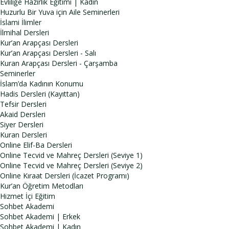
Evliliğe Hazırlık Eğitimi | Kadın
Huzurlu Bir Yuva için Aile Seminerleri
İslami İlimler
İlmihal Dersleri
Kur’an Arapçası Dersleri
Kur’an Arapçası Dersleri - Salı
Kuran Arapçası Dersleri - Çarşamba
Seminerler
İslam’da Kadının Konumu
Hadis Dersleri (Kayıttan)
Tefsir Dersleri
Akaid Dersleri
Siyer Dersleri
Kuran Dersleri
Online Elif-Ba Dersleri
Online Tecvid ve Mahreç Dersleri (Seviye 1)
Online Tecvid ve Mahreç Dersleri (Seviye 2)
Online Kıraat Dersleri (İcazet Programı)
Kur’an Öğretim Metodları
Hizmet İçi Eğitim
Sohbet Akademi
Sohbet Akademi | Erkek
Sohbet Akademi | Kadın