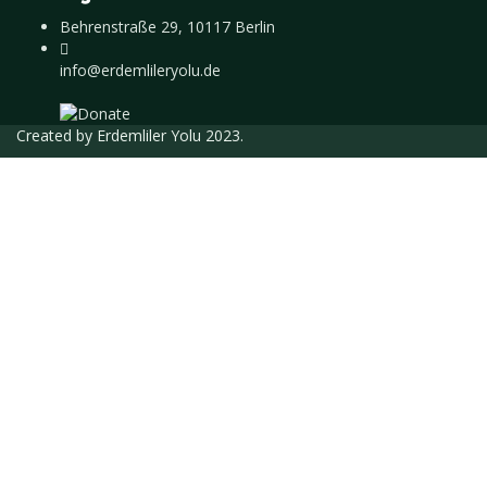
Behrenstraße 29, 10117 Berlin
info@erdemlileryolu.de
Created by
Erdemliler Yolu
2023.
Giriş Yap
Parola en az 8 karakterden oluşmalı, rakam
ve harf içermeli, en az 1 büyük harf içermelidir
Eğitmen olarak kaydolmak istiyorum
Adınız