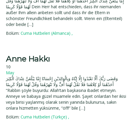
إِمَّا يَبْلُغَنَّ عِنْدَكَ الْكِبَرَ أَحَدُهُمَا أَوْ كِلَاهُمَا فَلَا تَقُلْ لَهُمَا أُفٍّ وَلَا تَنْهَرْهُمَا وَقُلْ
لَهُمَا قَوْلًا كَرِيمًا Dein Herr hat entschieden, dass ihr niemanden
außer Ihm allein anbeten sollt und dass ihr die Eltern in
schönster Freundlichkeit behandeln sollt. Wenn ein (Elternteil)
oder beide […]
Bölüm:
Cuma Hutbeleri (Almanca)
,
Anne Hakkı
10
May
وَقَضَى رَبُّكَ أَلَّا تَعْبُدُوا إِلَّا إِيَّاهُ وَبِالْوَالِدَيْنِ إِحْسَانًا إِمَّا يَبْلُغَنَّ عِنْدَكَ الْكِبَرَ
أَحَدُهُمَا أَوْ كِلَاهُمَا فَلَا تَقُلْ لَهُمَا أُفٍّ وَلَا تَنْهَرْهُمَا وَقُلْ لَهُمَا قَوْلًا كَرِيمًا
“Rabbin şöyle buyurdu: Allah’tan başkasına ibadet etmeyin.
Anneye ve babaya güzel muamele edin. Şayet onlardan her ikisi
veya birisi yaşlanmış olarak senin yanında bulunursa, sakın
onlara hizmetten yüksünme, “öff!” bile […]
Bölüm:
Cuma Hutbeleri (Türkçe)
,