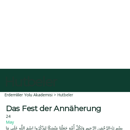
E-Posta
Açıklama
Dosyayı sil
Bu dosyayı silmek istediğinize emin misiniz?
İptal et
Sil
Talep Gönder
Mesajı gönderildi.
Kapalı
Hutbeler
Erdemliler Yolu Akademisi
>
Hutbeler
Das Fest der Annäherung
24
May
بِسْمِ ﷲِالرَّحْمَنِ اارَّحِيم وَلِكُلِّ أُمَّةٍ جَعَلْنَا مَنْسَكًا لِيَذْكُرُوا اسْمَ اللَّهِ عَلَى مَا