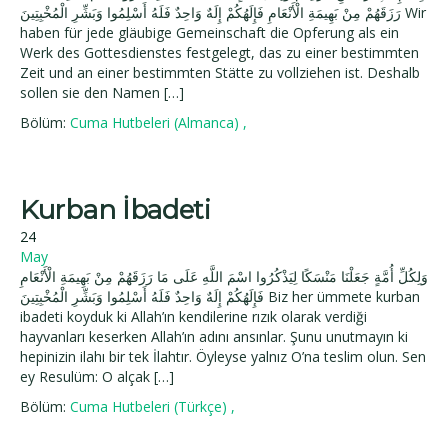
رَزَقَهُمْ مِنْ بَهِيمَةِ الْأَنْعَامِ فَإِلَهُكُمْ إِلَهٌ وَاحِدٌ فَلَهُ أَسْلِمُوا وَبَشِّرِ الْمُخْبِتِينَ Wir
haben für jede gläubige Gemeinschaft die Opferung als ein
Werk des Gottesdienstes festgelegt, das zu einer bestimmten
Zeit und an einer bestimmten Stätte zu vollziehen ist. Deshalb
sollen sie den Namen […]
Bölüm:
Cuma Hutbeleri (Almanca)
,
Kurban İbadeti
24
May
وَلِكُلِّ أُمَّةٍ جَعَلْنَا مَنْسَكًا لِيَذْكُرُوا اسْمَ اللَّهِ عَلَى مَا رَزَقَهُمْ مِنْ بَهِيمَةِ الْأَنْعَامِ
فَإِلَهُكُمْ إِلَهٌ وَاحِدٌ فَلَهُ أَسْلِمُوا وَبَشِّرِ الْمُخْبِتِينَ Biz her ümmete kurban
ibadeti koyduk ki Allah’ın kendilerine rızık olarak verdiği
hayvanları keserken Allah’ın adını ansınlar. Şunu unutmayın ki
hepinizin ilahı bir tek İlahtır. Öyleyse yalnız O’na teslim olun. Sen
ey Resulüm: O alçak […]
Bölüm:
Cuma Hutbeleri (Türkçe)
,