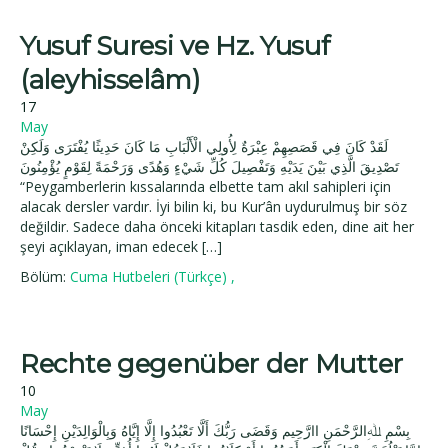
Yusuf Suresi ve Hz. Yusuf
(aleyhisselâm)
17
May
لَقَدْ كَانَ فِي قَصَصِهِمْ عِبْرَةٌ لِأُولِي الْأَلْبَابِ مَا كَانَ حَدِيثًا يُفْتَرَى وَلَكِنْ
تَصْدِيقَ الَّذِي بَيْنَ يَدَيْهِ وَتَفْصِيلَ كُلِّ شَيْءٍ وَهُدًى وَرَحْمَةً لِقَوْمٍ يُؤْمِنُونَ
“Peygamberlerin kıssalarında elbette tam akıl sahipleri için
alacak dersler vardır. İyi bilin ki, bu Kur’ân uydurulmuş bir söz
değildir. Sadece daha önceki kitapları tasdik eden, dine ait her
şeyi açıklayan, iman edecek […]
Bölüm:
Cuma Hutbeleri (Türkçe)
,
Rechte gegenüber der Mutter
10
May
بِسْمِ ﷲِالرَّحْمَنِ اارَّحِيم وَقَضَى رَبُّكَ أَلَّا تَعْبُدُوا إِلَّا إِيَّاهُ وَبِالْوَالِدَيْنِ إِحْسَانًا