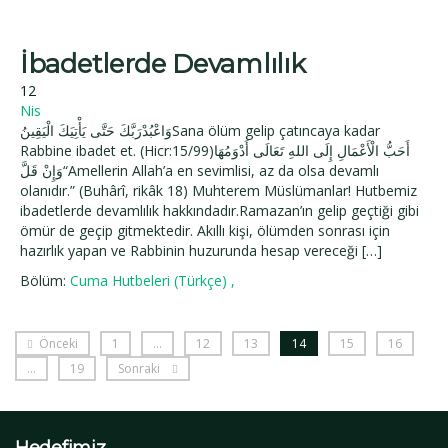
İbadetlerde Devamlılık
12
Nis
وَاعْبُدْرَبَّكَ حَتَّى يَأْتِيَكَ الْيَقِينُSana ölüm gelip çatıncaya kadar
Rabbine ibadet et. (Hicr:15/99)أَحَبُّ الْأَعْمَالِ إِلَى اللهِ تَعَالَى أَدْوَمُهَا
وَإِنْ قَلَّ“Amellerin Allah’a en sevimlisi, az da olsa devamlı
olanıdır.” (Buhârî, rikâk 18) Muhterem Müslümanlar! Hutbemiz
ibadetlerde devamlılık hakkındadır.Ramazan’ın gelip geçtiği gibi
ömür de geçip gitmektedir. Akıllı kişi, ölümden sonrası için
hazırlık yapan ve Rabbinin huzurunda hesap vereceği […]
Bölüm:
Cuma Hutbeleri (Türkçe)
,
Önceki
1
…
12
13
14
15
16
…
19
Sonraki