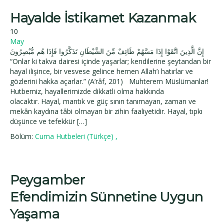
Hayalde İstikamet Kazanmak
10
May
إِنَّ الَّذِينَ اتَّقَوْا إِذَا مَسَّهُمْ طَائِفٌ مِّنَ الشَّيْطَانِ تَذَكَّرُوا فَإِذَا هُم مُّبْصِرُونَ
“Onlar ki takva dairesi içinde yaşarlar; kendilerine şeytandan bir
hayal ilişince, bir vesvese gelince hemen Allah’ı hatırlar ve
gözlerini hakka açarlar.” (A’râf, 201) Muhterem Müslümanlar!
Hutbemiz, hayallerimizde dikkatli olma hakkında
olacaktır. Hayal, mantık ve güç sınırı tanımayan, zaman ve
mekân kaydına tâbi olmayan bir zihin faaliyetidir. Hayal, tıpkı
düşünce ve tefekkür […]
Bölüm:
Cuma Hutbeleri (Türkçe)
,
Peygamber
Efendimizin Sünnetine Uygun
Yaşama