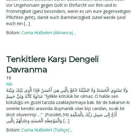
vor Ungehorsam gegen Gott in Ehrfurcht vor Ihm und in
Frömmigkeit (ganz besonders, wenn es um eure gegenseitigen
Pflichten geht), damit euch Barmherzigkeit zuteil werde (und
euch ein […]
Bölüm:
Cuma Hutbeleri (Almanca)
,
Tenkitlere Karşı Dengeli
Davranma
19
Nis
وَلَا تَسْتَوِي الْحَسَنَةُ وَلَا السَّيِّئَةُ ادْفَعْ بِالَّتِي هِيَ أَحْسَنُ فَإِذَا الَّذِي بَيْنَكَ وَبَيْنَهُ
عَدَاوَةٌ كَأَنَّهُ وَلِيٌّ حَمِيمٌ “İyilikle kötülük bir olmaz. O halde sen
kötülüğü en güzel tarzda uzaklaştırmaya bak. Bir de bakarsın ki
seninle kendisi arasında düşmanlık olan kişi candan, sıcak bir
dost oluvermiş! …” (Fussilet,34) اُدْعُ إِلَى سَبِيلِ رَبِّكَ بِالْحِكْمَةِ
وَالْمَوْعِظَةِ الْحَسَنَةِ وَجَادِلْهُمْ بِالَّتِي […]
Bölüm:
Cuma Hutbeleri (Türkçe)
,