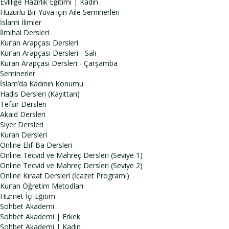
Evliliğe Hazırlık Eğitimi | Kadın
Huzurlu Bir Yuva için Aile Seminerleri
İslami İlimler
İlmihal Dersleri
Kur’an Arapçası Dersleri
Kur’an Arapçası Dersleri - Salı
Kuran Arapçası Dersleri - Çarşamba
Seminerler
İslam’da Kadının Konumu
Hadis Dersleri (Kayıttan)
Tefsir Dersleri
Akaid Dersleri
Siyer Dersleri
Kuran Dersleri
Online Elif-Ba Dersleri
Online Tecvid ve Mahreç Dersleri (Seviye 1)
Online Tecvid ve Mahreç Dersleri (Seviye 2)
Online Kıraat Dersleri (İcazet Programı)
Kur’an Öğretim Metodları
Hizmet İçi Eğitim
Sohbet Akademi
Sohbet Akademi | Erkek
Sohbet Akademi | Kadın