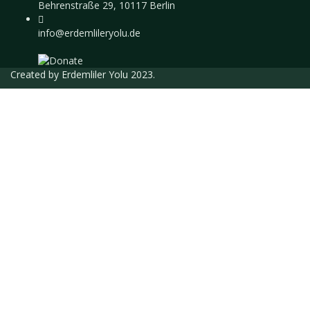
Behrenstraße 29, 10117 Berlin
info@erdemlileryolu.de
Created by
Erdemliler Yolu
2023.
Giriş Yap
Parola en az 8 karakterden oluşmalı, rakam
ve harf içermeli, en az 1 büyük harf içermelidir
Eğitmen olarak kaydolmak istiyorum
Adınız