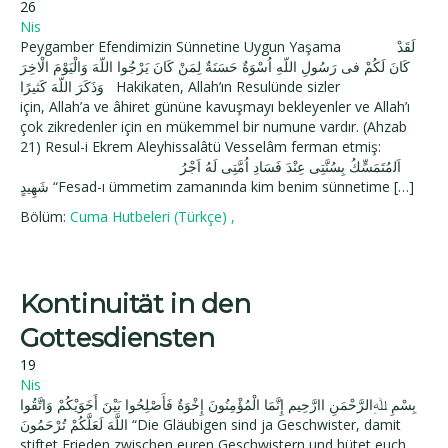
26
Nis
Peygamber Efendimizin Sünnetine Uygun Yaşama لَقَدْ
كَانَ لَكُمْ فى رَسُولِ اللّهِ اُسْوَةٌ حَسَنَةٌ لِمَنْ كَانَ يَرْجُوا اللّهَ وَالْيَوْمَ الْاخِرَ
وَذَكَرَ اللّهَ كَثيرًا Hakikaten, Allah’ın Resulünde sizler
için, Allah’a ve âhiret gününe kavuşmayı bekleyenler ve Allah’ı
çok zikredenler için en mükemmel bir numune vardır. (Ahzab
21) Resul-i Ekrem Aleyhissalâtü Vesselâm ferman etmiş:
ﺍَﻟمُتَمَسٍّكُ بِسُنَّتِى عِنْدَ فَسَادِ اُمَّتِى لَهُ اَجْرُ
شَهِيدٍ “Fesad-ı ümmetim zamanında kim benim sünnetime […]
Bölüm:
Cuma Hutbeleri (Türkçe)
,
Kontinuität in den
Gottesdiensten
19
Nis
بِسْمِ ﷲِالرَّحْمَنِ اارَّحِيم إِنَّمَا الْمُؤْمِنُونَ إِخْوَةٌ فَأَصْلِحُوا بَيْنَ أَخَوَيْكُمْ وَاتَّقُوا
اللَّهَ لَعَلَّكُمْ تُرْحَمُونَ “Die Gläubigen sind ja Geschwister, damit
stiftet Frieden zwischen euren Geschwistern und hütet euch