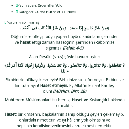
Yayınlayan:
Erdemliler Yolu
Kategori:
Cuma Hutbeleri (Türkçe)
Yorum yapılmamış
. وَمِنْ شَرِّ حَاسِدٍ إِذَا حَسَدَ . وَمِنْ شَرِّ النَّفَّاثَاتِ فِي الْعُقَد
Düğümlere üfleyip büyü yapan büyücü kadınların şerrinden
ve
haset
ettiği zaman hasetçinin şerrinden (Rabbimize
sığınırız).
(Felak; 4-5)
Allah Resûlü (s.a.s) şöyle buyurmuştur:
«لَا تَقَاطَعُوا، وَلَا تَدَابَرُوا، وَلَا تَبَاغَضُوا، وَلَا تَحَاسَدُوا، وَكُونُوا إِخْوَانًا كَمَا أَمَرَكُمُ
اللهُ»
Birbirinizle alâkayı kesmeyin! Birbirinize sırt dönmeyin! Birbirinize
kin tutmayın!
Haset etmeyin.
Ey Allah’ın kulları! Kardeş
olun!
(Müslim, Birr, 28)
Muhterem Müslümanlar!
Hutbemiz,
Haset ve Kıskançlık
hakkında
olacaktır.
Haset;
bir kimsenin, başkalarının sahip olduğu şeyleri çekemeyip,
onlardaki nimetlerin ve iyi hâllerin yok olmasını ve
hepsinin
kendisine verilmesini
arzu etmesi demektir.