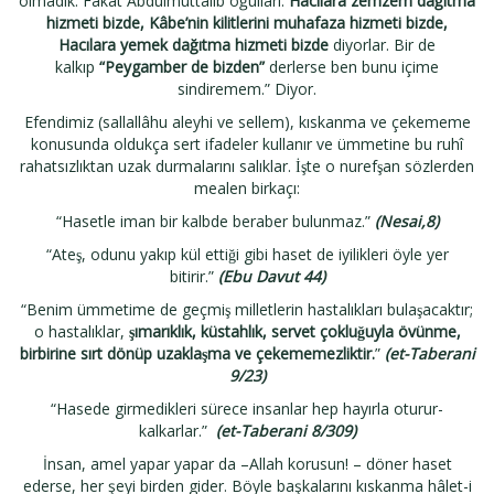
olmadık. Fakat Abdulmuttalib oğulları:
Hacılara zemzem dağıtma
hizmeti bizde, Kâbe’nin kilitlerini muhafaza hizmeti bizde,
Hacılara yemek dağıtma hizmeti bizde
diyorlar. Bir de
kalkıp
“Peygamber de bizden”
derlerse ben bunu içime
sindiremem.” Diyor.
Efendimiz (sallallâhu aleyhi ve sellem), kıskanma ve çekememe
konusunda oldukça sert ifadeler kullanır ve ümmetine bu ruhî
rahatsızlıktan uzak durmalarını salıklar. İşte o nurefşan sözlerden
mealen birkaçı:
“Hasetle iman bir kalbde beraber bulunmaz.”
(Nesai,8)
“Ateş, odunu yakıp kül ettiği gibi haset de iyilikleri öyle yer
bitirir.”
(Ebu Davut 44)
“Benim ümmetime de geçmiş milletlerin hastalıkları bulaşacaktır;
o hastalıklar,
şımarıklık, küstahlık, servet çokluğuyla övünme,
birbirine sırt dönüp uzaklaşma ve çekememezliktir.
”
(et-Taberani
9/23)
“Hasede girmedikleri sürece insanlar hep hayırla oturur-
kalkarlar.”
(
et-Taberani 8/309)
İnsan, amel yapar yapar da –Allah korusun! – döner haset
ederse, her şeyi birden gider. Böyle başkalarını kıskanma hâlet-i