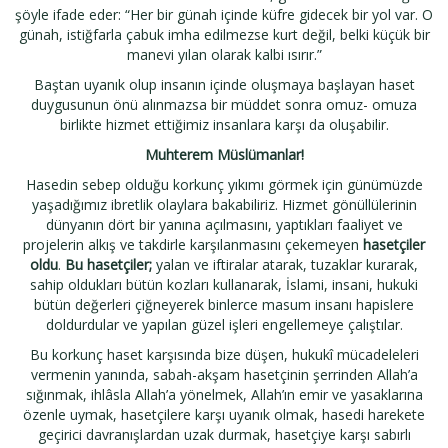
şöyle ifade eder: “Her bir günah içinde küfre gidecek bir yol var. O
günah, istiğfarla çabuk imha edilmezse kurt değil, belki küçük bir
manevi yılan olarak kalbi ısırır.”
Baştan uyanık olup insanın içinde oluşmaya başlayan haset
duygusunun önü alınmazsa bir müddet sonra omuz- omuza
birlikte hizmet ettiğimiz insanlara karşı da oluşabilir.
Muhterem Müslümanlar!
Hasedin sebep olduğu korkunç yıkımı görmek için günümüzde
yaşadığımız ibretlik olaylara bakabiliriz. Hizmet gönüllülerinin
dünyanın dört bir yanına açılmasını, yaptıkları faaliyet ve
projelerin alkış ve takdirle karşılanmasını çekemeyen
hasetçiler
oldu
.
Bu hasetçiler;
yalan ve iftiralar atarak, tuzaklar kurarak,
sahip oldukları bütün kozları kullanarak, İslami, insani, hukuki
bütün değerleri çiğneyerek binlerce masum insanı hapislere
doldurdular ve yapılan güzel işleri engellemeye çalıştılar.
Bu korkunç haset karşısında bize düşen, hukukî mücadeleleri
vermenin yanında, sabah-akşam hasetçinin şerrinden Allah’a
sığınmak, ihlâsla Allah’a yönelmek, Allah’ın emir ve yasaklarına
özenle uymak, hasetçilere karşı uyanık olmak, hasedi harekete
geçirici davranışlardan uzak durmak, hasetçiye karşı sabırlı