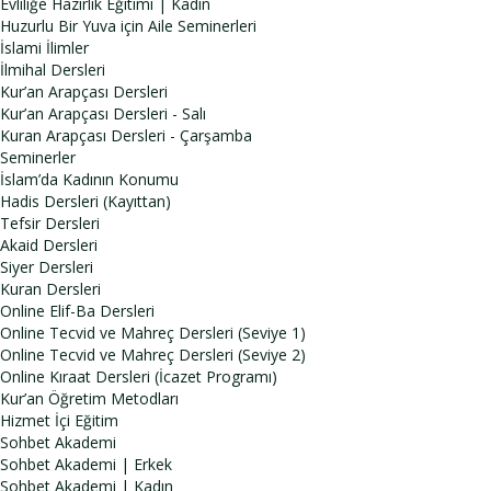
Evliliğe Hazırlık Eğitimi | Kadın
Huzurlu Bir Yuva için Aile Seminerleri
İslami İlimler
İlmihal Dersleri
Kur’an Arapçası Dersleri
Kur’an Arapçası Dersleri - Salı
Kuran Arapçası Dersleri - Çarşamba
Seminerler
İslam’da Kadının Konumu
Hadis Dersleri (Kayıttan)
Tefsir Dersleri
Akaid Dersleri
Siyer Dersleri
Kuran Dersleri
Online Elif-Ba Dersleri
Online Tecvid ve Mahreç Dersleri (Seviye 1)
Online Tecvid ve Mahreç Dersleri (Seviye 2)
Online Kıraat Dersleri (İcazet Programı)
Kur’an Öğretim Metodları
Hizmet İçi Eğitim
Sohbet Akademi
Sohbet Akademi | Erkek
Sohbet Akademi | Kadın