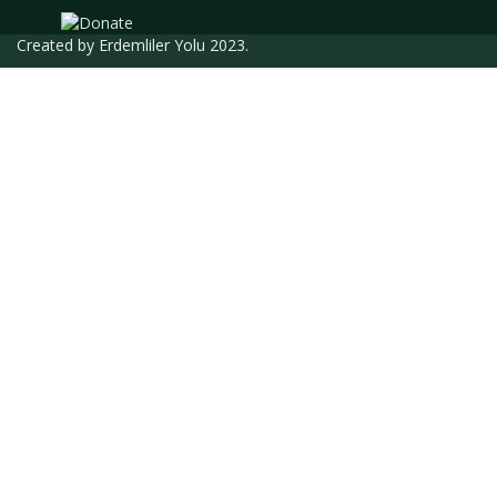
Created by
Erdemliler Yolu
2023.
Giriş Yap
Parola en az 8 karakterden oluşmalı, rakam
ve harf içermeli, en az 1 büyük harf içermelidir
Eğitmen olarak kaydolmak istiyorum
Adınız
Soy Adınız
E-Posta Adresiniz
Telefon Numaranız