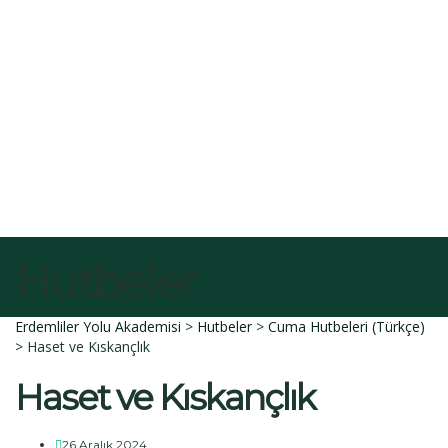
E-Posta
Açıklama
Dosyayı sil
Bu dosyayı silmek istediğinize emin misiniz?
İptal et
Sil
Talep Gönder
Mesajı gönderildi.
Kapalı
Hutbeler
Erdemliler Yolu Akademisi
>
Hutbeler
>
Cuma Hutbeleri (Türkçe)
>
Haset ve Kıskançlık
Haset ve Kıskançlık
26 Aralık 2024