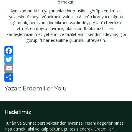
olmaktır.
Aynı zamanda bu yaşananları bir musibet görüp kendimizle
yüzleşip tövbeye yönelmek, yalnızca Allah’ın koruyuculuğuna
sığınmak, her işinde bir hikmeti vardır deyip Allah’a tevekkül
etmek en doğru davranış olacaktır. Rabbimiz bizlere;
kardeşlerinizin meziyetlerini ve faziletlerini, kendimizdeymiş gibi
görüp iftihar edebilme şuurunu lütfeylesin.
Facebook
Twitter
Email
Paylaş
Yazar: Erdemliler Yolu
Hedefimiz
Kur’ân ve Sünnet perspektifinden evrensel insani değerler binası
inşa etmek, akıl ve kalp bütünlüğü tesis ederek ‘Erdemliler’