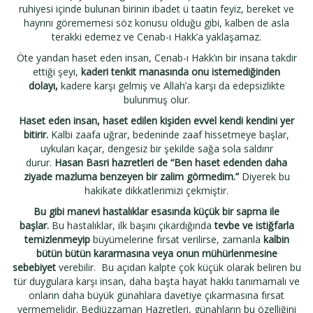
ruhiyesi içinde bulunan birinin ibadet ü taatin feyiz, bereket ve
hayrını görememesi söz konusu olduğu gibi, kalben de asla
terakki edemez ve Cenab-ı Hakk’a yaklaşamaz.
Öte yandan haset eden insan, Cenab-ı Hakk’ın bir insana takdir
ettiği şeyi,
kaderi tenkit manasında onu istemediğinden
dolayı,
kadere karşı gelmiş ve Allah’a karşı da edepsizlikte
bulunmuş olur.
Haset eden insan, haset edilen kişiden evvel kendi kendini yer
bitirir.
Kalbi zaafa uğrar, bedeninde zaaf hissetmeye başlar,
uykuları kaçar, dengesiz bir şekilde sağa sola saldırır
durur.
Hasan Basri hazretleri de “Ben haset edenden daha
ziyade mazluma benzeyen bir zalim görmedim.”
Diyerek bu
hakikate dikkatlerimizi çekmiştir.
Bu gibi manevi hastalıklar esasında küçük bir sapma ile
başlar.
Bu hastalıklar, ilk başını çıkardığında
tevbe ve istiğfarla
temizlenmeyip
büyümelerine fırsat verilirse, zamanla
kalbin
bütün bütün kararmasına veya onun mühürlenmesine
sebebiyet
verebilir. Bu açıdan kalpte çok küçük olarak beliren bu
tür duygulara karşı insan, daha başta hayat hakkı tanımamalı ve
onların daha büyük günahlara davetiye çıkarmasına fırsat
vermemelidir. Bediüzzaman Hazretleri, günahların bu özelliğini