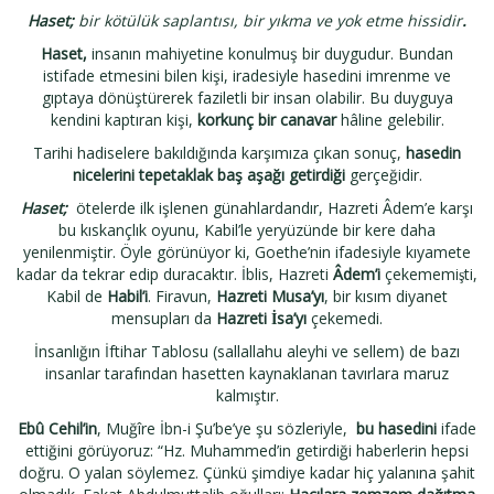
Haset;
bir kötülük saplantısı, bir yıkma ve yok etme hissidir
.
Haset,
insanın mahiyetine konulmuş bir duygudur. Bundan
istifade etmesini bilen kişi, iradesiyle hasedini imrenme ve
gıptaya dönüştürerek faziletli bir insan olabilir. Bu duyguya
kendini kaptıran kişi,
korkunç bir canavar
hâline gelebilir.
Tarihi hadiselere bakıldığında karşımıza çıkan sonuç,
hasedin
nicelerini tepetaklak baş aşağı getirdiği
gerçeğidir.
Haset;
ötelerde ilk işlenen günahlardandır, Hazreti Âdem’e karşı
bu kıskançlık oyunu, Kabil’le yeryüzünde bir kere daha
yenilenmiştir. Öyle görünüyor ki, Goethe’nin ifadesiyle kıyamete
kadar da tekrar edip duracaktır. İblis, Hazreti
Âdem’i
çekememişti,
Kabil de
Habil’i
. Firavun,
Hazreti Musa’yı
, bir kısım diyanet
mensupları da
Hazreti İsa’yı
çekemedi.
İnsanlığın İftihar Tablosu (sallallahu aleyhi ve sellem) de bazı
insanlar tarafından hasetten kaynaklanan tavırlara maruz
kalmıştır.
Ebû Cehil’in
, Muğîre İbn-i Şu’be’ye şu sözleriyle,
bu hasedini
ifade
ettiğini görüyoruz: “Hz. Muhammed’in getirdiği haberlerin hepsi
doğru. O yalan söylemez. Çünkü şimdiye kadar hiç yalanına şahit