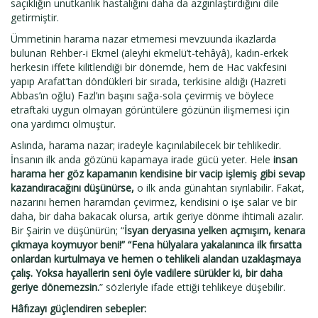
saçıklığın unutkanlık hastalığını daha da azgınlaştırdığını dile
getirmiştir.
Ümmetinin harama nazar etmemesi mevzuunda ikazlarda
bulunan Rehber-i Ekmel (aleyhi ekmelü’t-tehâyâ), kadın-erkek
herkesin iffete kilitlendiği bir dönemde, hem de Hac vakfesini
yapıp Arafat’tan döndükleri bir sırada, terkisine aldığı (Hazreti
Abbas’ın oğlu) Fazl’ın başını sağa-sola çevirmiş ve böylece
etraftaki uygun olmayan görüntülere gözünün ilişmemesi için
ona yardımcı olmuştur.
Aslında, harama nazar; iradeyle kaçınılabilecek bir tehlikedir.
İnsanın ilk anda gözünü kapamaya irade gücü yeter. Hele
insan
harama her göz kapamanın kendisine bir vacip işlemiş gibi sevap
kazandıracağını düşünürse,
o ilk anda günahtan sıyrılabilir. Fakat,
nazarını hemen haramdan çevirmez, kendisini o işe salar ve bir
daha, bir daha bakacak olursa, artık geriye dönme ihtimali azalır.
Bir Şairin ve düşünürün; “
İsyan deryasına yelken açmışım, kenara
çıkmaya koymuyor beni!” “Fena hülyalara yakalanınca ilk fırsatta
onlardan kurtulmaya ve hemen o tehlikeli alandan uzaklaşmaya
çalış. Yoksa hayallerin seni öyle vadilere sürükler ki, bir daha
geriye dönemezsin.
” sözleriyle ifade ettiği tehlikeye düşebilir.
Hâfızayı güçlendiren sebepler: