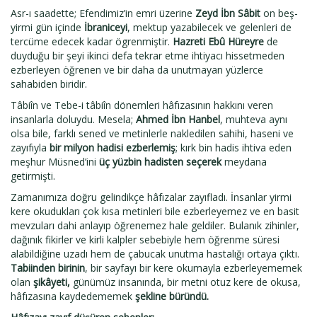
Asr-ı saadette; Efendimiz’in emri üzerine
Zeyd İbn Sâbit
on beş-
yirmi gün içinde
İbraniceyi
, mektup yazabilecek ve gelenleri de
tercüme edecek kadar ögrenmiştir.
Hazreti Ebû Hüreyre
de
duyduğu bir şeyi ikinci defa tekrar etme ihtiyacı hissetmeden
ezberleyen öğrenen ve bir daha da unutmayan yüzlerce
sahabiden biridir.
Tâbiîn ve Tebe-i tâbiîn dönemleri hâfızasının hakkını veren
insanlarla doluydu. Mesela;
Ahmed İbn Hanbel
, muhteva aynı
olsa bile, farklı sened ve metinlerle nakledilen sahihi, haseni ve
zayıfıyla
bir milyon hadisi ezberlemiş
; kırk bin hadis ihtiva eden
meşhur Müsned’ini
üç yüzbin hadisten seçerek
meydana
getirmişti.
Zamanımıza doğru gelindikçe hâfızalar zayıfladı. İnsanlar yirmi
kere okudukları çok kısa metinleri bile ezberleyemez ve en basit
mevzuları dahi anlayıp öğrenemez hale geldiler. Bulanık zihinler,
dağınık fikirler ve kirli kalpler sebebiyle hem öğrenme süresi
alabildiğine uzadı hem de çabucak unutma hastalığı ortaya çıktı.
Tabiinden birinin
, bir sayfayı bir kere okumayla ezberleyememek
olan
şikâyeti,
günümüz insanında, bir metni otuz kere de okusa,
hâfızasına kaydedememek
şekline büründü.