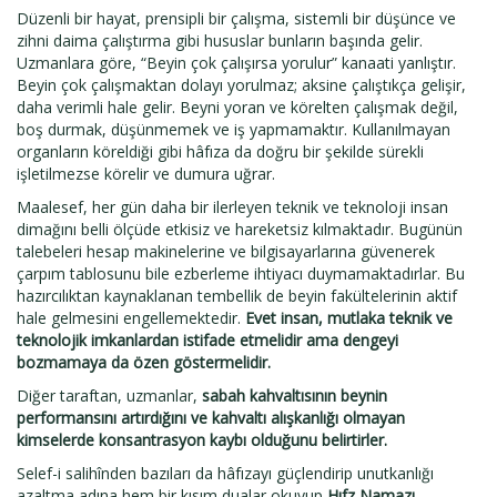
Düzenli bir hayat, prensipli bir çalışma, sistemli bir düşünce ve
zihni daima çalıştırma gibi hususlar bunların başında gelir.
Uzmanlara göre, “Beyin çok çalışırsa yorulur” kanaati yanlıştır.
Beyin çok çalışmaktan dolayı yorulmaz; aksine çalıştıkça gelişir,
daha verimli hale gelir. Beyni yoran ve körelten çalışmak değil,
boş durmak, düşünmemek ve iş yapmamaktır. Kullanılmayan
organların köreldiği gibi hâfıza da doğru bir şekilde sürekli
işletilmezse körelir ve dumura uğrar.
Maalesef, her gün daha bir ilerleyen teknik ve teknoloji insan
dimağını belli ölçüde etkisiz ve hareketsiz kılmaktadır. Bugünün
talebeleri hesap makinelerine ve bilgisayarlarına güvenerek
çarpım tablosunu bile ezberleme ihtiyacı duymamaktadırlar. Bu
hazırcılıktan kaynaklanan tembellik de beyin fakültelerinin aktif
hale gelmesini engellemektedir.
Evet insan, mutlaka teknik ve
teknolojik imkanlardan istifade etmelidir ama dengeyi
bozmamaya da özen göstermelidir.
Diğer taraftan, uzmanlar,
sabah kahvaltısının beynin
performansını artırdığını ve kahvaltı alışkanlığı olmayan
kimselerde konsantrasyon kaybı olduğunu belirtirler.
Selef-i salihînden bazıları da hâfızayı güçlendirip unutkanlığı
azaltma adına hem bir kısım dualar okuyup
Hıfz Namazı