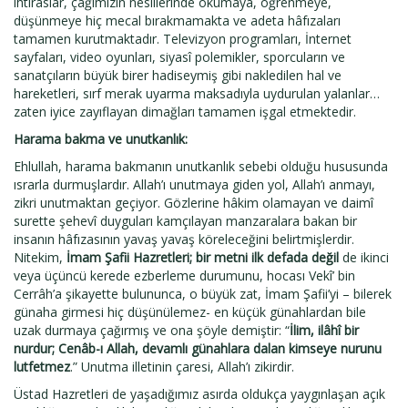
ihtiraslar, çağımızın nesillerinde okumaya, öğrenmeye,
düşünmeye hiç mecal bırakmamakta ve adeta hâfızaları
tamamen kurutmaktadır. Televizyon programları, İnternet
sayfaları, video oyunları, siyasî polemikler, sporcuların ve
sanatçıların büyük birer hadiseymiş gibi nakledilen hal ve
hareketleri, sırf merak uyarma maksadıyla uydurulan yalanlar…
zaten iyice zayıflayan dimağları tamamen işgal etmektedir.
Harama bakma ve unutkanlık:
Ehlullah, harama bakmanın unutkanlık sebebi olduğu hususunda
ısrarla durmuşlardır. Allah’ı unutmaya giden yol, Allah’ı anmayı,
zikri unutmaktan geçiyor. Gözlerine hâkim olamayan ve daimî
surette şehevî duyguları kamçılayan manzaralara bakan bir
insanın hâfızasının yavaş yavaş köreleceğini belirtmişlerdir.
Nitekim,
İmam Şafii Hazretleri; bir metni ilk defada değil
de ikinci
veya üçüncü kerede ezberleme durumunu, hocası Vekî’ bin
Cerrâh’a şikayette bulununca, o büyük zat, İmam Şafii’yi – bilerek
günaha girmesi hiç düşünülemez- en küçük günahlardan bile
uzak durmaya çağırmış ve ona şöyle demiştir: “
İlim, ilâhî bir
nurdur; Cenâb-ı Allah, devamlı günahlara dalan kimseye nurunu
lutfetmez
.” Unutma illetinin çaresi, Allah’ı zikirdir.
Üstad Hazretleri de yaşadığımız asırda oldukça yaygınlaşan açık