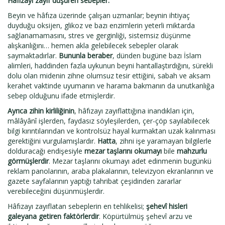
Hâfızayı zayıf düşüren sebepler:
Beyin ve hâfıza üzerinde çalışan uzmanlar; beynin ihtiyaç
duyduğu oksijen, glikoz ve bazı enzimlerin yeterli miktarda
sağlanamamasını, stres ve gerginliği, sistemsiz düşünme
alışkanlığını… hemen akla gelebilecek sebepler olarak
saymaktadırlar.
Bununla beraber
, dünden bugüne bazı İslam
alimleri, haddinden fazla uykunun beyni hantallaştırdığını, sürekli
dolu olan midenin zihne olumsuz tesir ettiğini, sabah ve aksam
kerahet vaktinde uyumanın ve harama bakmanın da unutkanlığa
sebep olduğunu ifade etmişlerdir.
Ayrıca zihin kirliliğinin
, hâfızayı zayıflattığına inandıkları için,
mâlâyânî işlerden, faydasız söyleşilerden, çer-çöp sayılabilecek
bilgi kırıntılarından ve kontrolsüz hayal kurmaktan uzak kalınması
gerektiğini vurgulamışlardır.
Hatta
, zihni işe yaramayan bilgilerle
dolduracağı endişesiyle
mezar taşlarını okumayı
bile
mahzurlu
görmüşlerdir
. Mezar taşlarını okumayı adet edinmenin bugünkü
reklam panolarının, araba plakalarının, televizyon ekranlarının ve
gazete sayfalarının yaptığı tahribat çeşidinden zararlar
verebileceğini düşünmüşlerdir.
Hâfızayı zayıflatan sebeplerin en tehlikelisi;
şehevî hisleri
galeyana getiren faktörlerdir
. Köpürtülmüş şehevî arzu ve