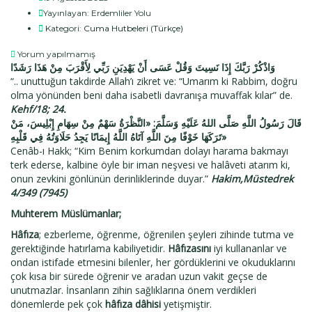
Yayınlayan:
Erdemliler Yolu
Kategori:
Cuma Hutbeleri (Türkçe)
Yorum yapılmamış
وَاذْكُرْ رَبَّكَ إِذَا نَسِيتَ وَقُلْ عَسَى أَنْ يَهْدِيَنِ رَبِّي لِأَقْرَبَ مِنْ هَذَا رَشَدًا
“.. unuttuğun takdirde Allah’ı zikret ve: “Umarım ki Rabbim, doğru
olma yönünden beni daha isabetli davranışa muvaffak kılar” de.
Kehf/18; 24.
قَالَ رَسُولُ اللَّهِ صَلَّى اللهُ عَلَيْهِ وَسَلَّمَ: «النَّظْرَةُ سَهْمٌ مِنْ سِهَامِ إِبْلِيسَ، مَنْ
تَرَكَهَا خَوْفًا مِنَ اللَّهِ آتَاهُ اللَّهُ إِيمَانًا يَجِدُ حَلَاوَتُهُ فِي قَلْبِهِ»
Cenâb-ı Hakk; “Kim Benim korkumdan dolayı harama bakmayı
terk ederse, kalbine öyle bir iman neşvesi ve halâveti atarım ki,
onun zevkini gönlünün derinliklerinde duyar.”
Hakim,Müstedrek
4/349 (7945)
Muhterem Müslümanlar;
Hâfıza
; ezberleme, öğrenme, öğrenilen şeyleri zihinde tutma ve
gerektiğinde hatırlama kabiliyetidir.
Hâfızasını
iyi kullananlar ve
ondan istifade etmesini bilenler, her gördüklerini ve okuduklarını
çok kısa bir sürede öğrenir ve aradan uzun vakit geçse de
unutmazlar. İnsanların zihin sağlıklarına önem verdikleri
dönemlerde pek çok
hâfıza dâhisi
yetişmiştir.