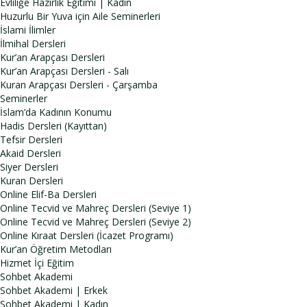
Evliliğe Hazırlık Eğitimi | Kadın
Huzurlu Bir Yuva için Aile Seminerleri
İslami İlimler
İlmihal Dersleri
Kur’an Arapçası Dersleri
Kur’an Arapçası Dersleri - Salı
Kuran Arapçası Dersleri - Çarşamba
Seminerler
İslam’da Kadının Konumu
Hadis Dersleri (Kayıttan)
Tefsir Dersleri
Akaid Dersleri
Siyer Dersleri
Kuran Dersleri
Online Elif-Ba Dersleri
Online Tecvid ve Mahreç Dersleri (Seviye 1)
Online Tecvid ve Mahreç Dersleri (Seviye 2)
Online Kıraat Dersleri (İcazet Programı)
Kur’an Öğretim Metodları
Hizmet İçi Eğitim
Sohbet Akademi
Sohbet Akademi | Erkek
Sohbet Akademi | Kadın