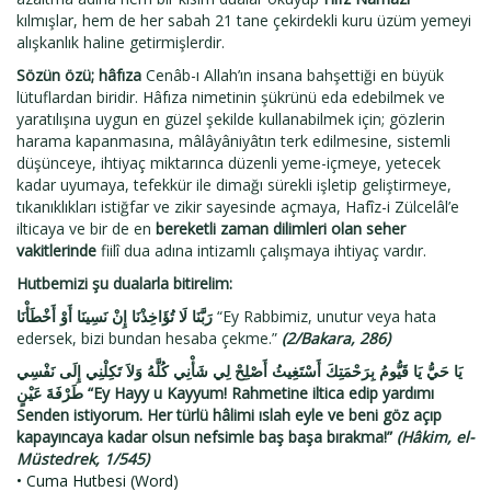
kılmışlar, hem de her sabah 21 tane çekirdekli kuru üzüm yemeyi
alışkanlık haline getirmişlerdir.
Sözün özü; hâfıza
Cenâb-ı Allah’ın insana bahşettiği en büyük
lütuflardan biridir. Hâfıza nimetinin şükrünü eda edebilmek ve
yaratılışına uygun en güzel şekilde kullanabilmek için; gözlerin
harama kapanmasına, mâlâyâniyâtın terk edilmesine, sistemli
düşünceye, ihtiyaç miktarınca düzenli yeme-içmeye, yetecek
kadar uyumaya, tefekkür ile dimağı sürekli işletip geliştirmeye,
tıkanıklıkları istiğfar ve zikir sayesinde açmaya, Hafîz-i Zülcelâl’e
ilticaya ve bir de en
bereketli zaman dilimleri olan seher
vakitlerinde
fiilî dua adına intizamlı çalışmaya ihtiyaç vardır.
Hutbemizi şu dualarla bitirelim:
رَبَّنَا لَا تُؤَاخِذْنَا إِنْ نَسِينَا أَوْ أَخْطَأْنَا
“Ey Rabbimiz, unutur veya hata
edersek, bizi bundan hesaba çekme.”
(2/Bakara, 286)
يَا حَيُّ يَا قَيُّومُ بِرَحْمَتِكَ أَسْتَغِيثُ أَصْلِحْ لِي شَأْنِي كُلَّهُ وَلاَ تَكِلْنِي إِلَى نَفْسِي
طَرْفَةَ عَيْنٍ “Ey Hayy u Kayyum! Rahmetine iltica edip yardımı
Senden istiyorum. Her türlü hâlimi ıslah eyle ve beni göz açıp
kapayıncaya kadar olsun nefsimle baş başa bırakma!”
(Hâkim, el-
Müstedrek, 1/545)
• Cuma Hutbesi (Word)