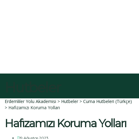
E-Posta
Açıklama
Dosyayı sil
Bu dosyayı silmek istediğinize emin misiniz?
İptal et
Sil
Talep Gönder
Mesajı gönderildi.
Kapalı
Hutbeler
Erdemliler Yolu Akademisi
>
Hutbeler
>
Cuma Hutbeleri (Türkçe)
>
Hafızamızı Koruma Yolları
Hafızamızı Koruma Yolları
19 Ağustos 2023