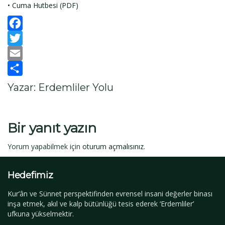
• Cuma Hutbesi (PDF)
Facebook
Twitter
Email
Paylaş
Yazar: Erdemliler Yolu
Bir yanıt yazın
Yorum yapabilmek için
oturum açmalısınız
.
Hedefimiz
Kur’ân ve Sünnet perspektifinden evrensel insani değerler binası
inşa etmek, akıl ve kalp bütünlüğü tesis ederek ‘Erdemliler’
ufkuna yükselmektir.