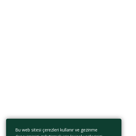
Onay
Bilgi ve belgelerin doğruluğunu onaylıyorum.
Dosyayı sil
Bu dosyayı silmek istediğinize emin misiniz?
İptal et
Sil
Verilerimin bu web sitesi tarafından saklanmasını ve işlenmesini kabul
ediyorum.
Gizlilik Politikası
Beni Hatırla
Giriş Yap
Hesap Aç
Parola yenile
Sıfırlama bağlantısını gönder
Bu web sitesi çerezleri kullanır ve gezinme
Parola sıfırlama bağlantısı gönderildi
e-posta adresinize
Kapalı