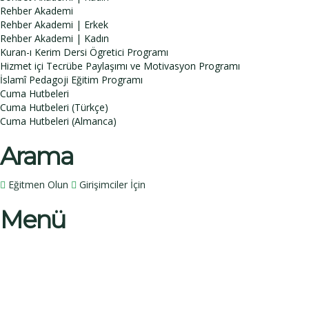
Rehber Akademi
Rehber Akademi | Erkek
Rehber Akademi | Kadın
Kuran-ı Kerim Dersi Ögretici Programı
Hizmet içi Tecrübe Paylaşımı ve Motivasyon Programı
İslamî Pedagoji Eğitim Programı
Cuma Hutbeleri
Cuma Hutbeleri (Türkçe)
Cuma Hutbeleri (Almanca)
Arama
Eğitmen Olun
Girişimciler İçin
Menü
Bir sorunuz mu var?
İsim
Soy İsim