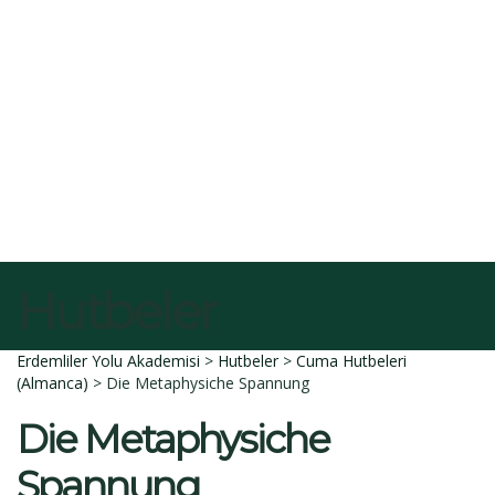
E-Posta
Açıklama
Dosyayı sil
Bu dosyayı silmek istediğinize emin misiniz?
İptal et
Sil
Talep Gönder
Mesajı gönderildi.
Kapalı
Hutbeler
Erdemliler Yolu Akademisi
>
Hutbeler
>
Cuma Hutbeleri
(Almanca)
>
Die Metaphysiche Spannung
Die Metaphysiche
Spannung