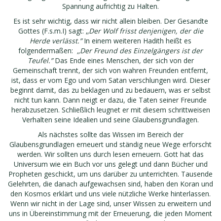
Spannung aufrichtig zu Halten.
Es ist sehr wichtig, dass wir nicht allein bleiben. Der Gesandte
Gottes (F.s.m.I) sagt: ‚‚
Der Wolf frisst denjenigen, der die
Herde verlässt.”
In einem weiteren Hadith heißt es
folgendermaßen:
‚‚Der Freund des Einzelgängers ist der
Teufel.”
Das Ende eines Menschen, der sich von der
Gemeinschaft trennt, der sich von wahren Freunden entfernt,
ist, dass er vom Ego und vom Satan verschlungen wird. Dieser
beginnt damit, das zu beklagen und zu bedauern, was er selbst
nicht tun kann. Dann neigt er dazu, die Taten seiner Freunde
herabzusetzen. Schließlich leugnet er mit diesem schrittweisen
Verhalten seine Idealien und seine Glaubensgrundlagen.
Als nächstes sollte das Wissen im Bereich der
Glaubensgrundlagen erneuert und ständig neue Wege erforscht
werden. Wir sollten uns durch lesen erneuern. Gott hat das
Universum wie ein Buch vor uns gelegt und dann Bücher und
Propheten geschickt, um uns darüber zu unterrichten. Tausende
Gelehrten, die danach aufgewachsen sind, haben den Koran und
den Kosmos erklärt und uns viele nützliche Werke hinterlassen.
Wenn wir nicht in der Lage sind, unser Wissen zu erweitern und
uns in Übereinstimmung mit der Erneuerung, die jeden Moment