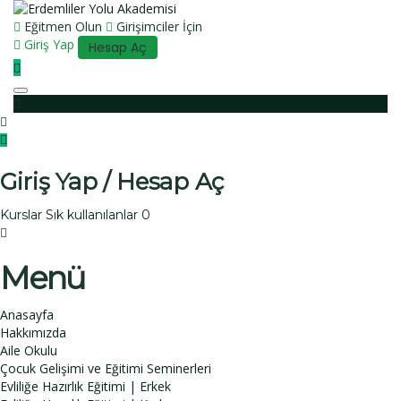
Eğitmen Olun
Girişimciler İçin
Giriş Yap
Hesap Aç
Toggle navigation
Giriş Yap / Hesap Aç
Kurslar
Sık kullanılanlar
0
Menü
Anasayfa
Hakkımızda
Aile Okulu
Çocuk Gelişimi ve Eğitimi Seminerleri
Evliliğe Hazırlık Eğitimi | Erkek