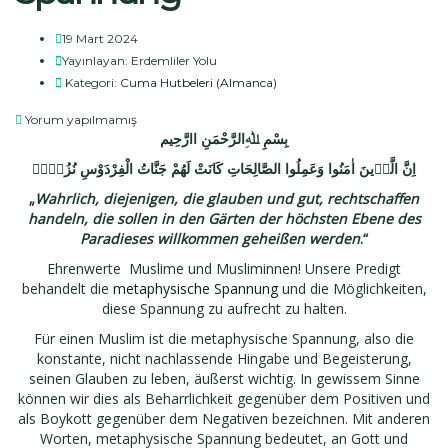
19 Mart 2024
Yayınlayan:
Erdemliler Yolu
Kategori:
Cuma Hutbeleri (Almanca)
Yorum yapılmamış
بِسْمِ ﷲِالرَّحْمَنِ اارَّحِيم
اِنَّ الَّذٖينَ اٰمَنُوا وَعَمِلُوا الصَّالِحَاتِ كَانَتْ لَهُمْ جَنَّاتُ الْفِرْدَوْسِ نُزُلاًۙ
„
Wahrlich, diejenigen, die glauben und gut, rechtschaffen
handeln, die sollen in den Gärten der höchsten Ebene des
Paradieses willkommen geheißen werden
.“
Ehrenwerte Muslime und Musliminnen! Unsere Predigt
behandelt die
metaphysische Spannung
und die Möglichkeiten,
diese Spannung zu aufrecht zu halten.
Für einen Muslim ist die metaphysische Spannung, also die
konstante, nicht nachlassende Hingabe und Begeisterung,
seinen Glauben zu leben, äußerst wichtig. In gewissem Sinne
können wir dies als Beharrlichkeit gegenüber dem Positiven und
als Boykott gegenüber dem Negativen bezeichnen. Mit anderen
Worten, metaphysische Spannung bedeutet, an Gott und