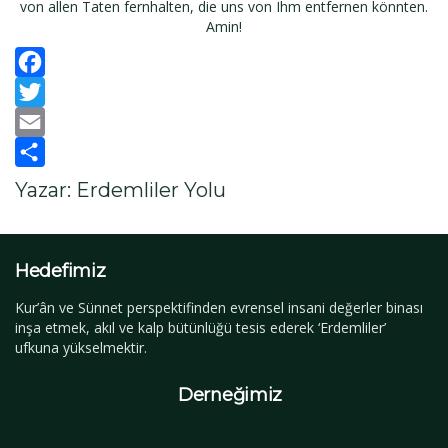
von allen Taten fernhalten, die uns von Ihm entfernen könnten.
Amin!
Facebook
Twitter
Email
Paylaş
Yazar: Erdemliler Yolu
Hedefimiz
Kur’ân ve Sünnet perspektifinden evrensel insani değerler binası
inşa etmek, akıl ve kalp bütünlüğü tesis ederek ‘Erdemliler’
ufkuna yükselmektir.
YouTube Kanalımız
Derneğimiz