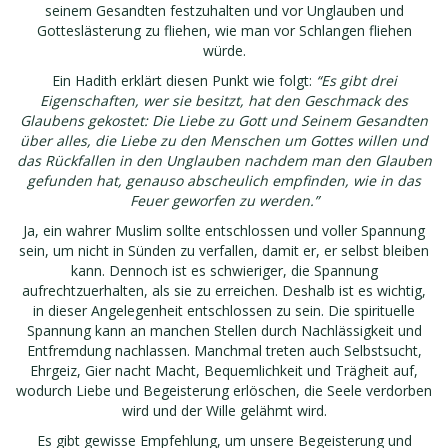
seinem Gesandten festzuhalten und vor Unglauben und
Gotteslästerung zu fliehen, wie man vor Schlangen fliehen
würde.
Ein Hadith erklärt diesen Punkt wie folgt:
“Es gibt drei
Eigenschaften, wer sie besitzt, hat den Geschmack des
Glaubens gekostet: Die Liebe zu Gott und Seinem Gesandten
über alles, die Liebe zu den Menschen um Gottes willen und
das Rückfallen in den Unglauben nachdem man den Glauben
gefunden hat, genauso abscheulich empfinden, wie in das
Feuer geworfen zu werden.”
Ja, ein wahrer Muslim sollte entschlossen und voller Spannung
sein, um nicht in Sünden zu verfallen, damit er, er selbst bleiben
kann. Dennoch ist es schwieriger, die Spannung
aufrechtzuerhalten, als sie zu erreichen. Deshalb ist es wichtig,
in dieser Angelegenheit entschlossen zu sein. Die spirituelle
Spannung kann an manchen Stellen durch Nachlässigkeit und
Entfremdung nachlassen. Manchmal treten auch Selbstsucht,
Ehrgeiz, Gier nacht Macht, Bequemlichkeit und Trägheit auf,
wodurch Liebe und Begeisterung erlöschen, die Seele verdorben
wird und der Wille gelähmt wird.
Es gibt gewisse Empfehlung, um unsere Begeisterung und