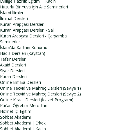
Evliliğe Hazırlık Eğitimi | Kadın
Huzurlu Bir Yuva için Aile Seminerleri
İslami İlimler
İlmihal Dersleri
Kur’an Arapçası Dersleri
Kur’an Arapçası Dersleri - Salı
Kuran Arapçası Dersleri - Çarşamba
Seminerler
İslam’da Kadının Konumu
Hadis Dersleri (Kayıttan)
Tefsir Dersleri
Akaid Dersleri
Siyer Dersleri
Kuran Dersleri
Online Elif-Ba Dersleri
Online Tecvid ve Mahreç Dersleri (Seviye 1)
Online Tecvid ve Mahreç Dersleri (Seviye 2)
Online Kıraat Dersleri (İcazet Programı)
Kur’an Öğretim Metodları
Hizmet İçi Eğitim
Sohbet Akademi
Sohbet Akademi | Erkek
Sohbet Akademi | Kadın