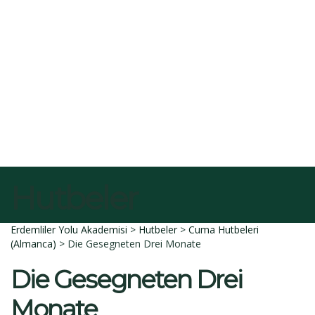
E-Posta
Açıklama
Dosyayı sil
Bu dosyayı silmek istediğinize emin misiniz?
İptal et
Sil
Talep Gönder
Mesajı gönderildi.
Kapalı
Hutbeler
Erdemliler Yolu Akademisi
>
Hutbeler
>
Cuma Hutbeleri
(Almanca)
>
Die Gesegneten Drei Monate
Die Gesegneten Drei
Monate