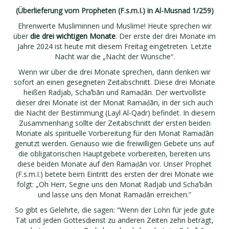
(Überlieferung vom Propheten (F.s.m.I.) in Al-Musnad 1/259)
Ehrenwerte Musliminnen und Muslime! Heute sprechen wir
über
die drei wichtigen Monate
. Der erste der drei Monate im
Jahre 2024 ist heute mit diesem Freitag eingetreten. Letzte
Nacht war die „Nacht der Wünsche“.
Wenn wir über die drei Monate sprechen, dann denken wir
sofort an einen gesegneten Zeitabschnitt. Diese drei Monate
heißen Radjab, Schaʼbān und Ramaḍān. Der wertvollste
dieser drei Monate ist der Monat Ramaḍān, in der sich auch
die Nacht der Bestimmung (Layl Al-Qadr) befindet. In diesem
Zusammenhang sollte der Zeitabschnitt der ersten beiden
Monate als spirituelle Vorbereitung für den Monat Ramaḍān
genutzt werden. Genauso wie die freiwilligen Gebete uns auf
die obligatorischen Hauptgebete vorbereiten, bereiten uns
diese beiden Monate auf den Ramaḍān vor. Unser Prophet
(F.s.m.I.) betete beim Eintritt des ersten der drei Monate wie
folgt: „Oh Herr, Segne uns den Monat Radjab und Schaʼbān
und lasse uns den Monat Ramaḍān erreichen.”
So gibt es Gelehrte, die sagen: “Wenn der Lohn für jede gute
Tat und jeden Gottesdienst zu anderen Zeiten zehn beträgt,