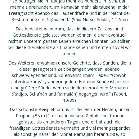
so betragen sie im Radjab mehr als hundert, im Schaʼbān
mehr als dreihundert, im Ramaḍān mehr als tausend. In der
Freitagnacht ebenso das Tausendfache und in der Nacht der
Bestimmung dreißigtausend.” (Said Nursi , Şualar, 14. Şua)
Das bedeutet wiederum, dass in diesem Zeitabschnitt
Gottesdienste geleistet werden können, die wir eventuell
nicht in unserem ganzen Leben erreichen könnten. So sollten
wir diese drei Monate als Chance sehen und ernten soviel wir
können.
Des Weiteren erwähnen unsere Gelehrte, dass Sünden, die in
dieser gesegneten Zeit begangen werden, ebenso
schwerwiegender sind. So erwähnt Imam Taberi: “Obwohl
Unterdrückung/Tyrannei in jedem Fall eine Sünde ist, ist sie
eine größere Sünde, wenn sie in den verbotenen Monaten
(Radjab, Schaʼbān und Ramaḍān) begangen wird.” (Taberî,
10/89)
Das schönste Beispiel für uns ist der Herr der Herzen, unser
Prophet (F.s.m.I.), er hat in diesem Zeitabschnitt mehr
gefastet als an anderen Tagen, und er hat auch die
freiwilligen Gottesdienste vermehrt und viel mehr gespendet
als sonst. Je näher der Monat Ramaḍān heranrückte, so