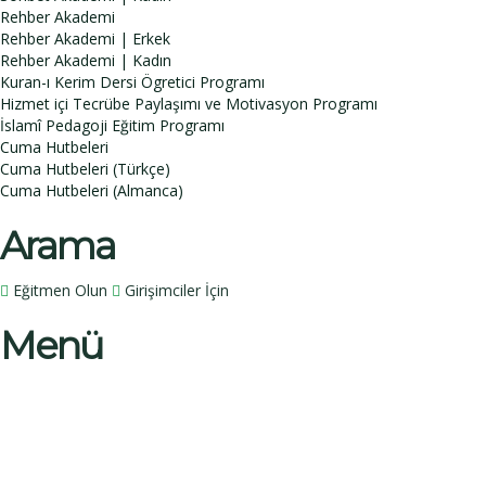
Rehber Akademi
Rehber Akademi | Erkek
Rehber Akademi | Kadın
Kuran-ı Kerim Dersi Ögretici Programı
Hizmet içi Tecrübe Paylaşımı ve Motivasyon Programı
İslamî Pedagoji Eğitim Programı
Cuma Hutbeleri
Cuma Hutbeleri (Türkçe)
Cuma Hutbeleri (Almanca)
Arama
Eğitmen Olun
Girişimciler İçin
Menü
Bir sorunuz mu var?
İsim
Soy İsim