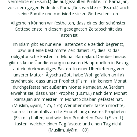
vermehrte er (F.s.m.I.) die aufgezählten Punkte. Im Ramaḍān,
vor allem gegen Ende des Ramaḍāns weckte er (F.s.m.I.) auch
seine Familie und motivierte sie zu Gottesdiensten.
Allgemein können wir festhalten, dass eines der schönsten
Gottesdienste in diesem gesegneten Zeitabschnitt das
Fasten ist.
Im Islam gibt es nur eine Fastenzeit die zeitlich begrenzt,
bzw. auf eine bestimmte Zeit datiert ist, dies ist das
obligatorische Fasten im Monat Ramaḍān. Darüber hinaus
gibt es keine Überlieferung in unseren Hauptquellen in Bezug
auf ein dreimonatiges Fasten. In einer Überlieferung von
unserer Mutter ʿĀiyscha (Gott habe Wohlgefallen an ihr)
erwähnt sie, dass unser Prophet (F.s.m.I.) in keinem Monat
durchgefastet hat außer im Monat Ramaḍān. Außerdem
erwähnt sie, dass unser Prophet (F.s.m.I.) nach dem Monat
Ramaḍān am meisten im Monat Schaʼbān gefastet hat.
(Muslim, ṣiyām, 175, 176) Wer aber mehr fasten möchte,
kann sich ebenfalls an die Empfehlung unseres Propheten
(F.s.m.I.) halten, und wie dem Propheten David (F.s.m.I.)
fasten, welcher einen Tag fastete und einen Tag nicht.
(Muslim, ṣiyām, 189)