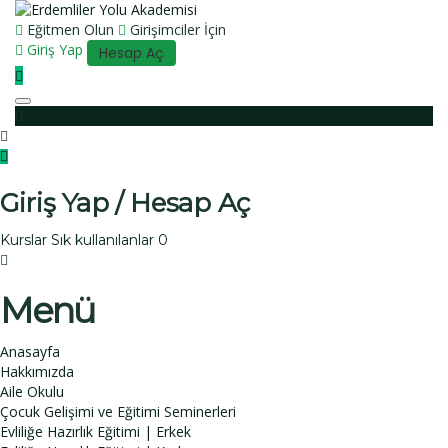
Eğitmen Olun
Girişimciler İçin
Giriş Yap
Hesap Aç
Toggle navigation
Giriş Yap / Hesap Aç
Kurslar
Sık kullanılanlar
0
Menü
Anasayfa
Hakkımızda
Aile Okulu
Çocuk Gelişimi ve Eğitimi Seminerleri
Evliliğe Hazırlık Eğitimi | Erkek