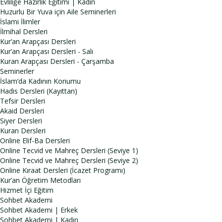
Evliliğe Hazırlık Eğitimi | Kadın
Huzurlu Bir Yuva için Aile Seminerleri
İslami İlimler
İlmihal Dersleri
Kur’an Arapçası Dersleri
Kur’an Arapçası Dersleri - Salı
Kuran Arapçası Dersleri - Çarşamba
Seminerler
İslam’da Kadının Konumu
Hadis Dersleri (Kayıttan)
Tefsir Dersleri
Akaid Dersleri
Siyer Dersleri
Kuran Dersleri
Online Elif-Ba Dersleri
Online Tecvid ve Mahreç Dersleri (Seviye 1)
Online Tecvid ve Mahreç Dersleri (Seviye 2)
Online Kıraat Dersleri (İcazet Programı)
Kur’an Öğretim Metodları
Hizmet İçi Eğitim
Sohbet Akademi
Sohbet Akademi | Erkek
Sohbet Akademi | Kadın