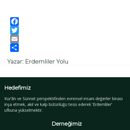
Facebook
Twitter
Email
Paylaş
Yazar: Erdemliler Yolu
Hedefimiz
Kur’ân ve Sünnet perspektifinden evrensel insani değerler binası
inşa etmek, akıl ve kalp bütünlüğü tesis ederek ‘Erdemliler’
ufkuna yükselmektir.
YouTube Kanalımız
Derneğimiz