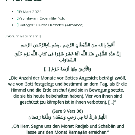
19 Mart 2024
Yayınlayan:
Erdemliler Yolu
Kategori:
Cuma Hutbeleri (Almanca)
Yorum yapılmamış
أَعُوذُ بِاللهِ مِنَ الشَّيْطَانِ الرَّجِيمِ , بِسْمِ ﷲِالرَّحْمَنِ اارَّحِيم
إِنَّ عِدَّةَ الشُّهُورِ عِنْدَ اللَّهِ اثْنَا عَشَرَ شَهْرًا فِي كِتَابِ اللَّهِ يَوْمَ خَلَقَ
السَّمَاوَاتِ
[…] وَالْأَرْضَ مِنْهَا أَرْبَعَةٌ حُرُمٌ
„Die Anzahl der Monate vor Gottes Angesicht beträgt zwölf,
wie von Gott festgelegt und bestimmt an dem Tag, als Er die
Himmel und die Erde erschuf (und sie in Bewegung setzte,
die sie bis heute beibehalten haben). Vier von ihnen sind
geschützt (zu kämpfen ist in ihnen verboten). […]“
(Sure 9 Vers 36)
اللَّهُمَّ بَارِكْ لَنَا فِي رَجَبٍ وَشَعْبَانَ وَبَلِّغْنَا رَمَضَانَ
„Oh Herr, Segne uns den Monat Radjab und Schaʼbān und
lasse uns den Monat Ramaḍān erreichen.”