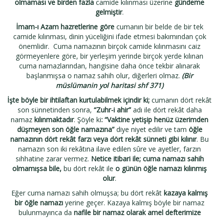
olmaması ve birden fazla
camide kılınması üzerine
gündeme
gelmiştir
.
İmam-ı Azam hazretlerine göre
cumanın bir belde de bir tek
camide kılınması, dinin yüceliğini ifade etmesi bakımından çok
önemlidir. Cuma namazının birçok camide kılınmasını caiz
görmeyenlere göre, bir yerleşim yerinde birçok yerde kılınan
cuma namazlarından, hangisine daha önce tekbir alınarak
başlanmışsa o namaz sahih olur, diğerleri olmaz.
(Bir
müslümanin yol haritasi shf 371)
İşte böyle bir ihtilaftan kurtulabilmek içindir ki;
cumanın dört rekât
son sünnetinden sonra,
“Zuhr-i ahir”
adı ile dört rekât daha
namaz
kılınmaktadır
. Şöyle ki
: “Vaktine yetişip henüz üzerimden
düşmeyen son öğle namazına”
diye niyet edilir ve tam
öğle
namazının dört rekât farzı veya dört rekât sünneti gibi kılınır
. Bu
namazın son iki rekâtına ilave edilen sûre ve ayetler, farzın
sıhhatine zarar vermez.
Netice itibari ile; cuma namazı sahih
olmamışsa bile,
bu dört rekât ile
o günün öğle namazı kılınmış
olur
.
Eğer cuma namazı sahih olmuşsa; bu dört rekât
kazaya kalmış
bir öğle namazı
yerine geçer. Kazaya kalmış böyle bir namaz
bulunmayınca da
nafile bir namaz olarak amel defterimize