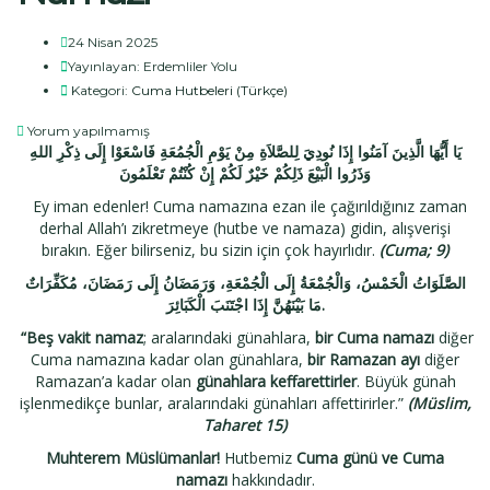
24 Nisan 2025
Yayınlayan:
Erdemliler Yolu
Kategori:
Cuma Hutbeleri (Türkçe)
Yorum yapılmamış
يَا أَيُّهَا الَّذِينَ آمَنُوا إِذَا نُودِيَ لِلصَّلاَةِ مِنْ يَوْمِ الْجُمُعَةِ فَاسْعَوْا إِلَى ذِكْرِ اللهِ
وَذَرُوا الْبَيْعَ ذَلِكُمْ خَيْرٌ لَكُمْ إِنْ كُنْتُمْ تَعْلَمُونَ
Ey iman edenler! Cuma namazına ezan ile çağırıldığınız zaman
derhal Allah’ı zikretmeye (hutbe ve namaza) gidin, alışverişi
bırakın. Eğer bilirseniz, bu sizin için çok hayırlıdır.
(Cuma; 9)
الصَّلَوَاتُ الْخَمْسُ، وَالْجُمْعَةُ إِلَى الْجُمْعَةِ، وَرَمَضَانُ إِلَى رَمَضَانَ، مُكَفِّرَاتٌ
مَا بَيْنَهُنَّ إِذَا اجْتَنَبَ الْكَبَائِرَ.
“Beş vakit namaz
; aralarındaki günahlara,
bir Cuma namazı
diğer
Cuma namazına kadar olan günahlara,
bir Ramazan ayı
diğer
Ramazan’a kadar olan
günahlara keffarettirler
. Büyük günah
işlenmedikçe bunlar, aralarındaki günahları affettirirler.”
(Müslim,
Taharet 15)
Muhterem Müslümanlar!
Hutbemiz
Cuma günü ve Cuma
namazı
hakkındadır.