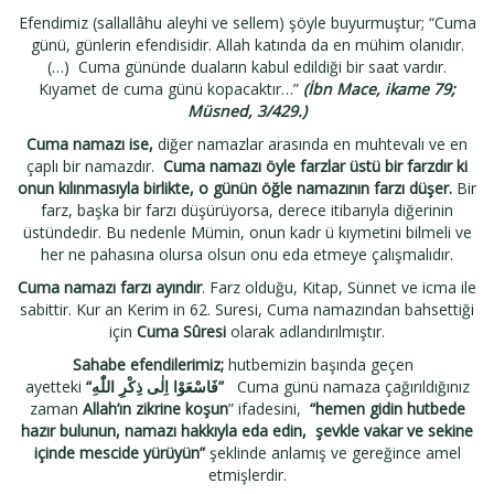
Efendimiz (sallallâhu aleyhi ve sellem) şöyle buyurmuştur; “Cuma
günü, günlerin efendisidir. Allah katında da en mühim olanıdır.
(…) Cuma gününde duaların kabul edildiği bir saat vardır.
Kıyamet de cuma günü kopacaktır…”
(İbn Mace, ikame 79;
Müsned, 3/429.)
Cuma namazı ise,
diğer namazlar arasında en muhtevalı ve en
çaplı bir namazdır.
Cuma namazı öyle farzlar üstü bir farzdır ki
onun kılınmasıyla birlikte, o günün öğle namazının farzı düşer.
Bir
farz, başka bir farzı düşürüyorsa, derece itibarıyla diğerinin
üstündedir. Bu nedenle Mümin, onun kadr ü kıymetini bilmeli ve
her ne pahasına olursa olsun onu eda etmeye çalışmalıdır.
Cuma namazı farzı ayındır
. Farz olduğu, Kitap, Sünnet ve icma ile
sabittir. Kur an Kerim in 62. Suresi, Cuma namazından bahsettiği
için
Cuma Sûresi
olarak adlandırılmıştır.
Sahabe efendilerimiz;
hutbemizin başında geçen
ayetteki
“
فَاسْعَوْا اِلٰى ذِكْرِ اللّٰهِ
”
Cuma günü namaza çağırıldığınız
zaman
Allah’ın zikrine koşun
” ifadesini,
“hemen gidin
hutbede
hazır bulunun, namazı hakkıyla eda edin, şevkle vakar ve sekine
içinde mescide yürüyün”
şeklinde anlamış ve gereğince amel
etmişlerdir.