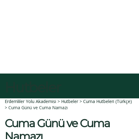
E-Posta
Açıklama
Dosyayı sil
Bu dosyayı silmek istediğinize emin misiniz?
İptal et
Sil
Talep Gönder
Mesajı gönderildi.
Kapalı
Hutbeler
Erdemliler Yolu Akademisi
>
Hutbeler
>
Cuma Hutbeleri (Türkçe)
>
Cuma Günü ve Cuma Namazı
Cuma Günü ve Cuma
Namazı