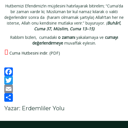
Hutbemizi Efendimiz’in müjdesini hatırlayarak bitirelim; “Cuma’da
bir zaman vardır ki; Müslüman bir kul namaz kılarak o vakti
değerlendirir sonra da (haram olmamak şartıyla) Allah’tan her ne
isterse, Allah onu kendisine mutlaka verir.” buyuruyor.
(
Buhârî,
Cuma 37, Müslim, Cuma 13–15)
Rabbim bizleri, cumadaki
o zamanı
yakalamaya ve
cumayı
değerlendirmeye
muvaffak eylesin.
Cuma Hutbesini indir. (PDF)
Facebook
Twitter
Email
Paylaş
Yazar: Erdemliler Yolu