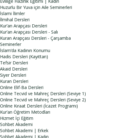
Evliliğe Hazırlık Eğitimi | Kadın
Huzurlu Bir Yuva için Aile Seminerleri
İslami İlimler
İlmihal Dersleri
Kur’an Arapçası Dersleri
Kur’an Arapçası Dersleri - Salı
Kuran Arapçası Dersleri - Çarşamba
Seminerler
İslam’da Kadının Konumu
Hadis Dersleri (Kayıttan)
Tefsir Dersleri
Akaid Dersleri
Siyer Dersleri
Kuran Dersleri
Online Elif-Ba Dersleri
Online Tecvid ve Mahreç Dersleri (Seviye 1)
Online Tecvid ve Mahreç Dersleri (Seviye 2)
Online Kıraat Dersleri (İcazet Programı)
Kur’an Öğretim Metodları
Hizmet İçi Eğitim
Sohbet Akademi
Sohbet Akademi | Erkek
Sohbet Akademi | Kadın