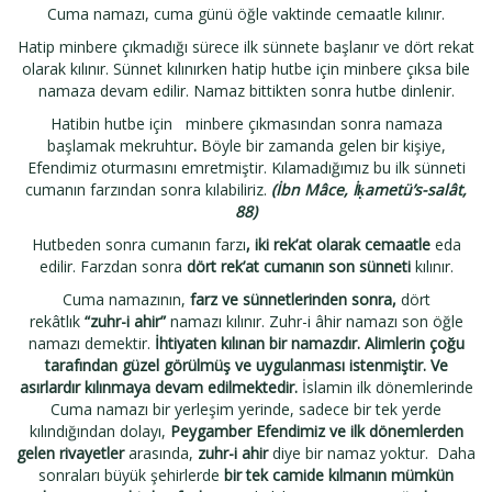
Cuma namazı, cuma günü öğle vaktinde cemaatle kılınır.
Hatip minbere çıkmadığı sürece ilk sünnete başlanır ve dört rekat
olarak kılınır. Sünnet kılınırken hatip hutbe için minbere çıksa bile
namaza devam edilir. Namaz bittikten sonra hutbe dinlenir.
Hatibin hutbe için minbere çıkmasından sonra namaza
başlamak mekruhtur
.
Böyle bir zamanda gelen bir kişiye,
Efendimiz oturmasını emretmiştir. Kılamadığımız bu ilk sünneti
cumanın farzından sonra kılabiliriz.
(İbn Mâce, İḳametü’s-salât,
88)
Hutbeden sonra cumanın farzı
, iki rek’at olarak cemaatle
eda
edilir. Farzdan sonra
dört rek’at
cumanın son sünneti
kılınır.
Cuma namazının,
farz ve sünnetlerinden sonra,
dört
rekâtlık
“zuhr-i ahir”
namazı kılınır. Zuhr-i âhir namazı son öğle
namazı demektir.
İhtiyaten kılınan bir namazdır.
Alimlerin çoğu
tarafından güzel görülmüş ve uygulanması istenmiştir. Ve
asırlardır kılınmaya devam edilmektedir.
İslamin ilk dönemlerinde
Cuma namazı bir yerleşim yerinde, sadece bir tek yerde
kılındığından dolayı,
Peygamber Efendimiz ve ilk dönemlerden
gelen rivayetler
arasında,
zuhr-i ahir
diye bir namaz yoktur. Daha
sonraları büyük şehirlerde
bir tek camide kılmanın mümkün