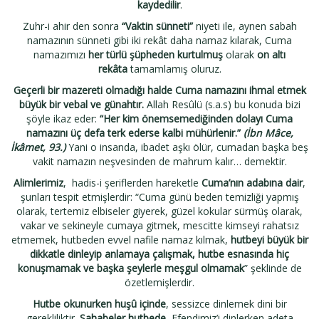
kaydedilir
.
Zuhr-i ahir den sonra
“Vaktin sünneti”
niyeti ile, aynen sabah
namazının sünneti gibi iki rekât daha namaz kılarak, Cuma
namazımızı
her türlü şüpheden kurtulmuş
olarak
on altı
rekâta
tamamlamış oluruz.
Geçerli bir mazereti olmadığı halde Cuma namazını ihmal etmek
büyük bir vebal ve günahtır.
Allah Resûlü (s.a.s) bu konuda bizi
şöyle ikaz eder:
“Her kim önemsemediğinden dolayı Cuma
namazını üç defa terk ederse kalbi mühürlenir.”
(İbn Mâce,
İkâmet, 93.)
Yani o insanda, ibadet aşkı ölür, cumadan başka beş
vakit namazın neşvesinden de mahrum kalır… demektir.
Alimlerimiz
, hadis-i şeriflerden hareketle
Cuma’nın adabına dair
,
şunları tespit etmişlerdir: “Cuma günü beden temizliği yapmış
olarak, tertemiz elbiseler giyerek, güzel kokular sürmüş olarak,
vakar ve sekineyle cumaya gitmek, mescitte kimseyi rahatsız
etmemek, hutbeden evvel nafile namaz kılmak,
hutbeyi büyük bir
dikkatle dinleyip anlamaya çalışmak, hutbe esnasında hiç
konuşmamak ve başka şeylerle meşgul olmamak
” şeklinde de
özetlemişlerdir.
Hutbe okunurken huşû içinde
, sessizce dinlemek dini bir
gerekliliktir.
Sahabeler hutbede,
Efendimiz’i dinlerken adeta