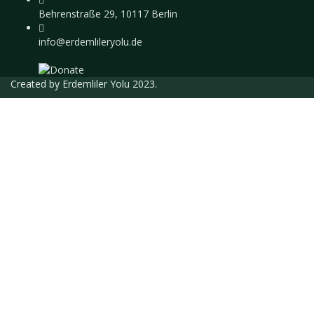
Behrenstraße 29, 10117 Berlin
info@erdemlileryolu.de
Created by
Erdemliler Yolu
2023.
Giriş Yap
Parola en az 8 karakterden oluşmalı, rakam
ve harf içermeli, en az 1 büyük harf içermelidir
Eğitmen olarak kaydolmak istiyorum
Adınız