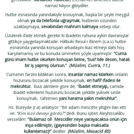
namaz kılıyor gibiydiler.
Hutbe esnasında yanındakiyle konuşmak, başka bir şeyle meşgul
olmak
ya da telefonla uğraşmak
, hutbenin özünden
uzaklaşmaya,
sevabından mahrum kalmaya
sebep olur.
Üzülerek ifade etmek gerekir ki ibadetin ruhuna aykırı davranışlar
gittikçe yaygınlaşmaktadır. Hâlbuki Resul-i Ekrem (s.a.s) hutbe
esnasında yanında konuşan arkadaşını ikaz etmeyi dahi hoş
karşılamamış ve bu konuda ümmetini şöyle uyarmıştır:
“Cuma
günü imam hutbe okurken konuşan birine, ‘Sus!’ bile desen, hatalı
bir iş yapmış olursun.”
(Müslim, Cum’a, 11.)
Cuma’nın farzını kıldıktan sonra,
insanlar namaz kılarken
onların
huzurunu bozacak şekilde konuşmak,
en hafif ifadesi ile
mekruhtur.
Bazı alimlere göre de; “
İbadet etmeyip,
camide
ibadet edenlerin huzurunu bozacak şekilde yüksek sesle
konuşmak, tahrimen
yani harama yakın mekruhtur”.
Hz. Büreyde (r.a) anlatıyor: “Bir adam mescitte yitiğini ilan etti
ve:
“Kim kızıl deveyi gördü?”
dedi. Bunu işiten Aleyhissalâtu
vesselâm:
“Bulamaz ol! Mescidler neye yarayacaksa onun için
inşa edilmiştir, (gayesinden başka maksatla
kullanılamaz)!”
dediler.
(Müslim, Mesacid 80)