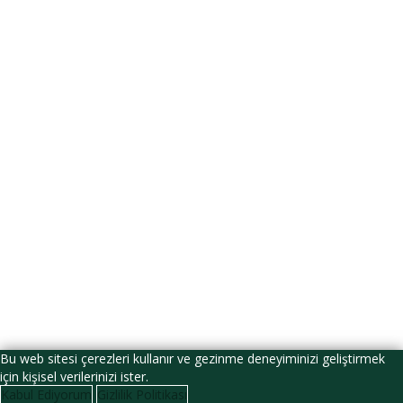
Dosyayı sil
Bu dosyayı silmek istediğinize emin misiniz?
İptal et
Sil
Verilerimin bu web sitesi tarafından saklanmasını ve işlenmesini kabul
ediyorum.
Gizlilik Politikası
Beni Hatırla
Giriş Yap
Hesap Aç
Parola yenile
Sıfırlama bağlantısını gönder
Parola sıfırlama bağlantısı gönderildi
e-posta adresinize
Kapalı
Onay bağlantısı gönderildi
Lütfen e-posta adresinize gönderilen
talimatları izleyin.
Kapalı
Başvurunuz alındı
Başvurunuz onaylandığında size bir e-posta
göndereceğiz.
Profile Git
Hesabınız yok mu?
Hesap Aç
Giriş Yap
Parolamı Unuttum?
Bu web sitesi çerezleri kullanır ve gezinme deneyiminizi geliştirmek
için kişisel verilerinizi ister.
Kabul Ediyorum
Gizlilik Politikası