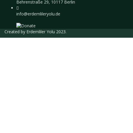
Behrenstraße 29, 10117 Berlin
info@erdemlileryolu.de
Created by
Erdemliler Yolu
2023.
Giriş Yap
Parola en az 8 karakterden oluşmalı, rakam
ve harf içermeli, en az 1 büyük harf içermelidir
Eğitmen olarak kaydolmak istiyorum
Adınız