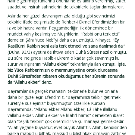
hâline getirmiş; ruhlarına onunla nefes aldırıp verdirmiş, zafer,
saadet ve inşirah sahnelerini de tekbîrlerle taçlandırmışlardır.
Aslında her güzel davranışımızda olduğu gibi sevincimizi
tekbîrle ifade edişimizde de Rehber-i Ekmel Efendimiz’den bir
iz ve bir hatıra vardır. Peygamberliğin ilk döneminde bir
müddet vahiy kesilmiş ve Müşriklerin, “Rabbi onu terk etti”
demeleri Şânı Yüce Nebî’yi daha da üzmüştü. Nihayet, “
Ey
Rasûlüm! Rabbin seni asla terk etmedi ve sana darılmadı da
.”
(Duha, 93/3) ayetini de ihtiva eden Duhâ Sûresi nazil olmuştu.
Bu sûre indiğinde Habîb-i Ekrem o kadar çok sevinmişti ki,
sürur ve inşirahını “
Allahu ekber”
tekrarlarıyla ilan etmişti.
İşte,
biz Yüce Rehberimizin o memnuniyetine ortak olurcasına
Duhâ Sûresi’nden itibaren okuduğumuz her sûrenin sonunda
da “Allahu ekber”
deriz.
Bayramlar da gerçek manasını tekbirlerle bulur ve onlarla
daha bir güzelleşir. Efendimiz, “Bayramınızı tekbir getirmek
suretiyle süsleyiniz.” buyurmuştur. Özellikle Kurban
Bayramı’nda, “Allahu ekber Allahu ekber, Lâ ilâhe illallahu
vallahu ekber. Allahu ekber ve lillahi’l-hamd” demekten ibaret
olan “teşrîk tekbiri” çok önemlidir ve şu manaya gelmektedir:
“Allah yegâne büyüktür; evet büyük Allah’tır. Allah, kendisinden
başka mâbûd-u bilhak, maksûd-u bilistihkak olmayan zattır ve