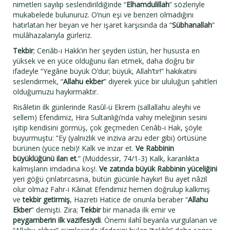
nimetleri sayılıp seslendirildiğinde “
Elhamdulillah
” sözleriyle
mukabelede bulunuruz. O’nun eşi ve benzeri olmadığını
hatırlatan her beyan ve her işaret karşısında da “
Sübhanallah
”
mülâhazalarıyla gürleriz.
Tekbir
; Cenâb-ı Hakk’ın her şeyden üstün, her hususta en
yüksek ve en yüce olduğunu ilan etmek, daha doğru bir
ifadeyle “Yegâne büyük O’dur; büyük, Allah’tır!” hakikatini
seslendirmek, “
Allahu ekber
” diyerek yüce bir ululuğun şahitleri
olduğumuzu haykırmaktır.
Risâletin ilk günlerinde Rasûl-ü Ekrem (sallallahu aleyhi ve
sellem) Efendimiz, Hira Sultanlığı’nda vahiy meleğinin sesini
işitip kendisini görmüş, çok geçmeden Cenâb-ı Hak, şöyle
buyurmuştu: “Ey (yalnızlık ve inziva arzu eder gibi) örtüsüne
bürünen (yüce nebi)! Kalk ve inzar et.
Ve Rabbinin
büyüklüğünü ilan et
.” (Müddessir, 74/1-3) Kalk, karanlıkta
kalmışların imdadına koş!.
Ve zatında büyük Rabbinin yüceliğini
yeri göğü çınlatırcasına, bütün gücünle haykır! Bu ayet nâzil
olur olmaz Fahr-i Kâinat Efendimiz hemen doğrulup kalkmış
ve
tekbir getirmiş
, Hazreti Hatice de onunla beraber “
Allahu
Ekber
” demişti. Zira;
Tekbir
bir manada ilk emir ve
peygamberin ilk vazifesiydi
. Önemi ilahî beyanla vurgulanan ve