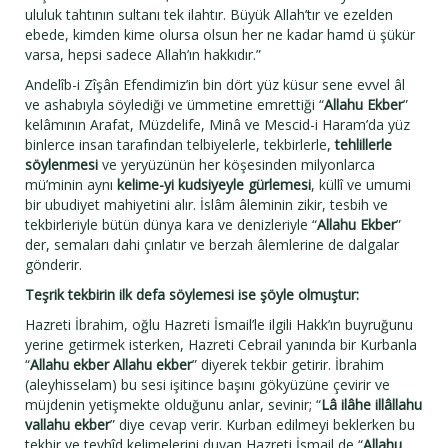
ululuk tahtının sultanı tek ilahtır. Büyük Allah’tır ve ezelden
ebede, kimden kime olursa olsun her ne kadar hamd ü şükür
varsa, hepsi sadece Allah’ın hakkıdır.”
Andelîb-i Zîşân Efendimiz’in bin dört yüz küsur sene evvel âl
ve ashabıyla söylediği ve ümmetine emrettiği “
Allahu Ekber
”
kelâmının Arafat, Müzdelife, Minâ ve Mescid-i Haram’da yüz
binlerce insan tarafından telbiyelerle, tekbirlerle,
tehlillerle
söylenmesi
ve yeryüzünün her köşesinden milyonlarca
mü’minin aynı
kelime-yi kudsiyeyle
gürlemesi
, küllî ve umumi
bir ubudiyet mahiyetini alır. İslâm âleminin zikir, tesbih ve
tekbirleriyle bütün dünya kara ve denizleriyle “
Allahu Ekber
”
der, semaları dahi çınlatır ve berzah âlemlerine de dalgalar
gönderir.
Teşrik tekbirin ilk defa söylemesi ise şöyle olmuştur:
Hazreti İbrahim, oğlu Hazreti İsmail’le ilgili Hakk’ın buyruğunu
yerine getirmek isterken, Hazreti Cebrail yanında bir Kurbanla
“
Allahu ekber Allahu ekber
” diyerek tekbir getirir. İbrahim
(aleyhisselam) bu sesi işitince başını gökyüzüne çevirir ve
müjdenin yetişmekte olduğunu anlar, sevinir; “
Lâ ilâhe illâllahu
vallahu ekber
” diye cevap verir. Kurban edilmeyi beklerken bu
tekbir ve tevhîd kelimelerini duyan Hazreti İsmail de “
Allahu