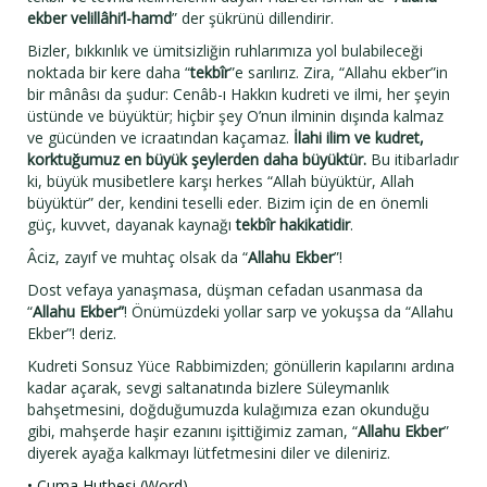
ekber velillâhi’l-hamd
” der şükrünü dillendirir.
Bizler, bıkkınlık ve ümitsizliğin ruhlarımıza yol bulabileceği
noktada bir kere daha “
tekbîr
”e sarılırız. Zira, “Allahu ekber”in
bir mânâsı da şudur: Cenâb-ı Hakkın kudreti ve ilmi, her şeyin
üstünde ve büyüktür; hiçbir şey O’nun ilminin dışında kalmaz
ve gücünden ve icraatından kaçamaz.
İlahi ilim ve kudret,
korktuğumuz en büyük şeylerden daha büyüktür.
Bu itibarladır
ki, büyük musibetlere karşı herkes “Allah büyüktür, Allah
büyüktür” der, kendini teselli eder. Bizim için de en önemli
güç, kuvvet, dayanak kaynağı
tekbîr hakikatidir
.
Âciz, zayıf ve muhtaç olsak da “
Allahu Ekber
”!
Dost vefaya yanaşmasa, düşman cefadan usanmasa da
“
Allahu Ekber”
! Önümüzdeki yollar sarp ve yokuşsa da “Allahu
Ekber”! deriz.
Kudreti Sonsuz Yüce Rabbimizden; gönüllerin kapılarını ardına
kadar açarak, sevgi saltanatında bizlere Süleymanlık
bahşetmesini, doğduğumuzda kulağımıza ezan okunduğu
gibi, mahşerde haşir ezanını işittiğimiz zaman, “
Allahu Ekber
”
diyerek ayağa kalkmayı lütfetmesini diler ve dileniriz.
• Cuma Hutbesi (Word)