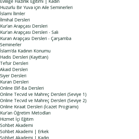
Evliliğe Hazırlık Eğitimi | Kadın
Huzurlu Bir Yuva için Aile Seminerleri
İslami İlimler
İlmihal Dersleri
Kur’an Arapçası Dersleri
Kur’an Arapçası Dersleri - Salı
Kuran Arapçası Dersleri - Çarşamba
Seminerler
İslam’da Kadının Konumu
Hadis Dersleri (Kayıttan)
Tefsir Dersleri
Akaid Dersleri
Siyer Dersleri
Kuran Dersleri
Online Elif-Ba Dersleri
Online Tecvid ve Mahreç Dersleri (Seviye 1)
Online Tecvid ve Mahreç Dersleri (Seviye 2)
Online Kıraat Dersleri (İcazet Programı)
Kur’an Öğretim Metodları
Hizmet İçi Eğitim
Sohbet Akademi
Sohbet Akademi | Erkek
Sohbet Akademi | Kadın