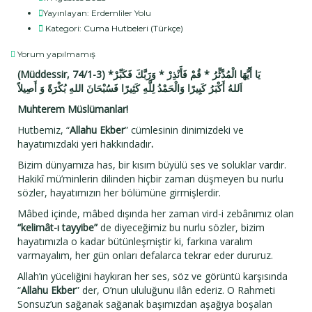
Yayınlayan:
Erdemliler Yolu
Kategori:
Cuma Hutbeleri (Türkçe)
Yorum yapılmamış
(Müddessir, 74/1-3) *يَا أَيُّهَا الْمُدَّثِّرُ * قُمْ فَأَنْذِرْ * وَرَبَّكَ فَكَبِّرْ
اَللهُ أَكْبَرُ كَبِيرًا وَالْحَمْدُ لِلَّهِ كَثِيرًا فَسُبْحَانَ اللهِ بُكْرَةً وَ أَصِيلاً
Muhterem Müslümanlar!
Hutbemiz, “
Allahu Ekber
” cümlesinin dinimizdeki ve
hayatımızdaki yeri hakkındadır
.
Bizim dünyamıza has, bir kısım büyülü ses ve soluklar vardır.
Hakikî mü’minlerin dilinden hiçbir zaman düşmeyen bu nurlu
sözler, hayatımızın her bölümüne girmişlerdir.
Mâbed içinde, mâbed dışında her zaman vird-i zebânımız olan
“kelimât-ı tayyibe”
de diyeceğimiz bu nurlu sözler, bizim
hayatımızla o kadar bütünleşmiştir ki, farkına varalım
varmayalım, her gün onları defalarca tekrar eder dururuz.
Allah’ın yüceliğini haykıran her ses, söz ve görüntü karşısında
“
Allahu Ekber
” der, O’nun ululuğunu ilân ederiz. O Rahmeti
Sonsuz’un sağanak sağanak başımızdan aşağıya boşalan