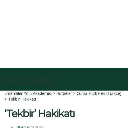
E-Posta
Açıklama
Dosyayı sil
Bu dosyayı silmek istediğinize emin misiniz?
İptal et
Sil
Talep Gönder
Mesajı gönderildi.
Kapalı
Hutbeler
Erdemliler Yolu Akademisi
>
Hutbeler
>
Cuma Hutbeleri (Türkçe)
>
‘Tekbir’ Hakikatı
‘Tekbir’ Hakikatı
11 Ağustos 2023