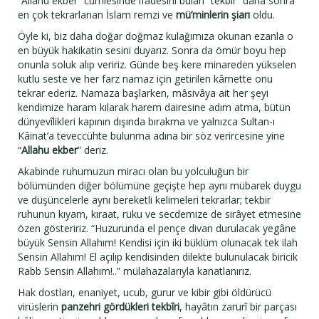
“Allahu ekber” cümlesinde ifadesini bulan “tekbîr” daha sonra
en çok tekrarlanan İslam remzi ve
mü’minlerin şiarı
oldu.
Öyle ki, biz daha doğar doğmaz kulağımıza okunan ezanla o
en büyük hakikatin sesini duyarız. Sonra da ömür boyu hep
onunla soluk alıp veririz. Günde beş kere minareden yükselen
kutlu seste ve her farz namaz için getirilen kâmette onu
tekrar ederiz. Namaza başlarken, mâsivâya ait her şeyi
kendimize haram kılarak harem dairesine adım atma, bütün
dünyevîlikleri kapının dışında bırakma ve yalnızca Sultan-ı
Kâinat’a teveccühte bulunma adına bir söz verircesine yine
“
Allahu ekber
” deriz.
Akabinde ruhumuzun miracı olan bu yolculuğun bir
bölümünden diğer bölümüne geçişte hep aynı mübarek duygu
ve düşüncelerle aynı bereketli kelimeleri tekrarlar; tekbir
ruhunun kıyam, kıraat, rüku ve secdemize de sirâyet etmesine
özen gösteririz. “Huzurunda el pençe divan durulacak yegâne
büyük Sensin Allahım! Kendisi için iki büklüm olunacak tek ilah
Sensin Allahım! El açılıp kendisinden dilekte bulunulacak biricik
Rabb Sensin Allahım!..” mülahazalarıyla kanatlanırız.
Hak dostları, enaniyet, ucub, gurur ve kibir gibi öldürücü
virüslerin
panzehri gördükleri tekbîri
, hayâtın zarurî bir parçası