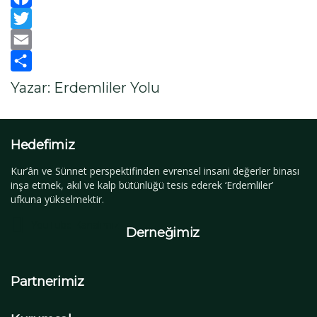
Facebook
Twitter
Email
Paylaş
Yazar: Erdemliler Yolu
Hedefimiz
Kur’ân ve Sünnet perspektifinden evrensel insani değerler binası
inşa etmek, akıl ve kalp bütünlüğü tesis ederek ‘Erdemliler’
ufkuna yükselmektir.
YouTube Kanalımız
Derneğimiz
Partnerimiz