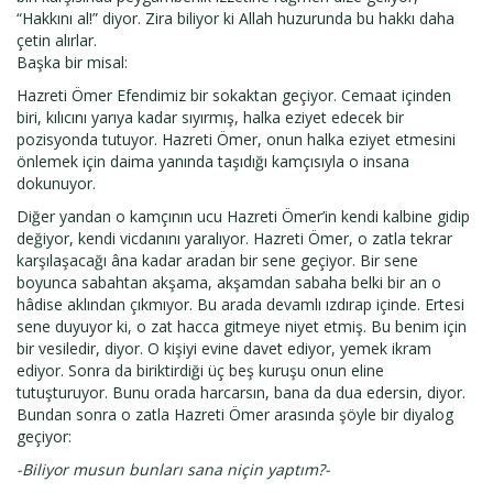
“Hakkını al!” diyor. Zira biliyor ki Allah huzurunda bu hakkı daha
çetin alırlar.
Başka bir misal:
Hazreti Ömer Efendimiz bir sokaktan geçiyor. Cemaat içinden
biri, kılıcını yarıya kadar sıyırmış, halka eziyet edecek bir
pozisyonda tutuyor. Hazreti Ömer, onun halka eziyet etmesini
önlemek için daima yanında taşıdığı kamçısıyla o insana
dokunuyor.
Diğer yandan o kamçının ucu Hazreti Ömer’in kendi kalbine gidip
değiyor, kendi vicdanını yaralıyor. Hazreti Ömer, o zatla tekrar
karşılaşacağı âna kadar aradan bir sene geçiyor. Bir sene
boyunca sabahtan akşama, akşamdan sabaha belki bir an o
hâdise aklından çıkmıyor. Bu arada devamlı ızdırap içinde. Ertesi
sene duyuyor ki, o zat hacca gitmeye niyet etmiş. Bu benim için
bir vesiledir, diyor. O kişiyi evine davet ediyor, yemek ikram
ediyor. Sonra da biriktirdiği üç beş kuruşu onun eline
tutuşturuyor. Bunu orada harcarsın, bana da dua edersin, diyor.
Bundan sonra o zatla Hazreti Ömer arasında şöyle bir diyalog
geçiyor:
-Biliyor musun bunları sana niçin yaptım?-