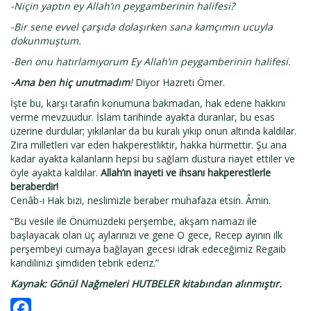
-Niçin yaptın ey Allah’ın peygamberinin halifesi?
-Bir sene evvel çarşıda dolaşırken sana kamçımın ucuyla
dokunmuştum.
-Ben onu hatırlamıyorum Ey Allah’ın peygamberinin halifesi.
-Ama ben hiç unutmadım
!
Diyor Hazreti Ömer.
İşte bu, karşı tarafın konumuna bakmadan, hak edene hakkını
verme mevzuudur. İslam tarihinde ayakta duranlar, bu esas
üzerine durdular; yıkılanlar da bu kuralı yıkıp onun altında kaldılar.
Zira milletleri var eden hakperestliktir, hakka hürmettir. Şu ana
kadar ayakta kalanların hepsi bu sağlam düstura riayet ettiler ve
öyle ayakta kaldılar.
Allah’ın inayeti ve ihsanı hakperestlerle
beraberdir!
Cenâb-ı Hak bizi, neslimizle beraber muhafaza etsin. Âmin.
“Bu vesile ile Önümüzdeki perşembe, akşam namazı ile
başlayacak olan üç aylarınızı ve gene O gece, Recep ayının ilk
perşembeyi cumaya bağlayan gecesi idrak edeceğimiz Regaib
kandilinizi şimdiden tebrik ederiz.”
Kaynak: Gönül Nağmeleri HUTBELER kitabından alınmıştır.