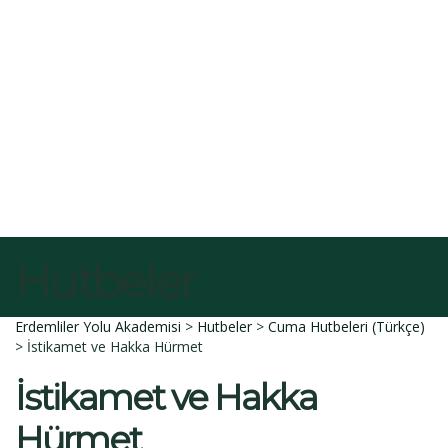
E-Posta
Açıklama
Dosyayı sil
Bu dosyayı silmek istediğinize emin misiniz?
İptal et
Sil
Talep Gönder
Mesajı gönderildi.
Kapalı
Hutbeler
Erdemliler Yolu Akademisi
>
Hutbeler
>
Cuma Hutbeleri (Türkçe)
>
İstikamet ve Hakka Hürmet
İstikamet ve Hakka
Hürmet