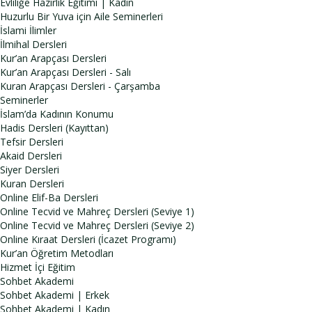
Evliliğe Hazırlık Eğitimi | Kadın
Huzurlu Bir Yuva için Aile Seminerleri
İslami İlimler
İlmihal Dersleri
Kur’an Arapçası Dersleri
Kur’an Arapçası Dersleri - Salı
Kuran Arapçası Dersleri - Çarşamba
Seminerler
İslam’da Kadının Konumu
Hadis Dersleri (Kayıttan)
Tefsir Dersleri
Akaid Dersleri
Siyer Dersleri
Kuran Dersleri
Online Elif-Ba Dersleri
Online Tecvid ve Mahreç Dersleri (Seviye 1)
Online Tecvid ve Mahreç Dersleri (Seviye 2)
Online Kıraat Dersleri (İcazet Programı)
Kur’an Öğretim Metodları
Hizmet İçi Eğitim
Sohbet Akademi
Sohbet Akademi | Erkek
Sohbet Akademi | Kadın