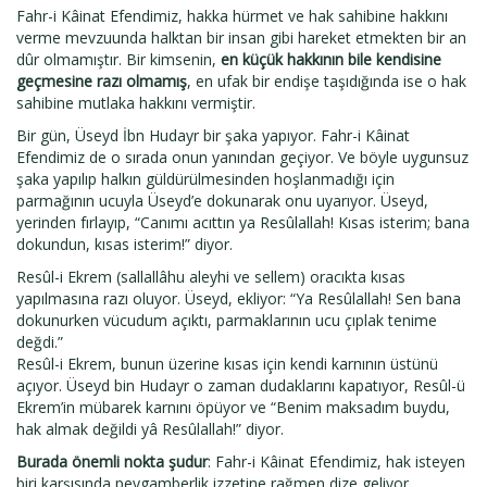
Fahr-i Kâinat Efendimiz, hakka hürmet ve hak sahibine hakkını
verme mevzuunda halktan bir insan gibi hareket etmekten bir an
dûr olmamıştır. Bir kimsenin,
en küçük hakkının bile kendisine
geçmesine razı olmamış
, en ufak bir endişe taşıdığında ise o hak
sahibine mutlaka hakkını vermiştir.
Bir gün, Üseyd İbn Hudayr bir şaka yapıyor. Fahr-i Kâinat
Efendimiz de o sırada onun yanından geçiyor. Ve böyle uygunsuz
şaka yapılıp halkın güldürülmesinden hoşlanmadığı için
parmağının ucuyla Üseyd’e dokunarak onu uyarıyor. Üseyd,
yerinden fırlayıp, “Canımı acıttın ya Resûlallah! Kısas isterim; bana
dokundun, kısas isterim!” diyor.
Resûl-i Ekrem (sallallâhu aleyhi ve sellem) oracıkta kısas
yapılmasına razı oluyor. Üseyd, ekliyor: “Ya Resûlallah! Sen bana
dokunurken vücudum açıktı, parmaklarının ucu çıplak tenime
değdi.”
Resûl-i Ekrem, bunun üzerine kısas için kendi karnının üstünü
açıyor. Üseyd bin Hudayr o zaman dudaklarını kapatıyor, Resûl-ü
Ekrem’in mübarek karnını öpüyor ve “Benim maksadım buydu,
hak almak değildi yâ Resûlallah!” diyor.
Burada önemli nokta şudur
: Fahr-i Kâinat Efendimiz, hak isteyen
biri karşısında peygamberlik izzetine rağmen dize geliyor,