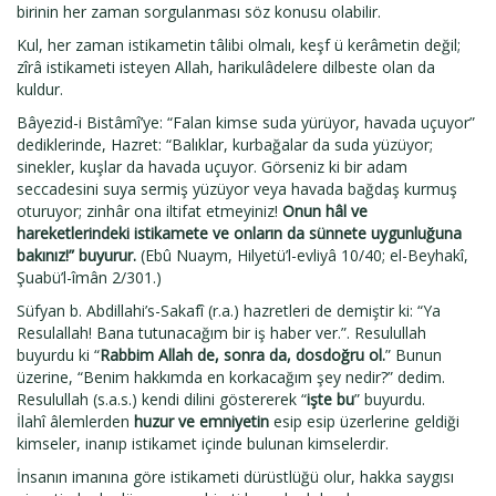
birinin her zaman sorgulanması söz konusu olabilir.
Kul, her zaman istikametin tâlibi olmalı, keşf ü kerâmetin değil;
zîrâ istikameti isteyen Allah, harikulâdelere dilbeste olan da
kuldur.
Bâyezid-i Bistâmî’ye: “Falan kimse suda yürüyor, havada uçuyor”
dediklerinde, Hazret: “Balıklar, kurbağalar da suda yüzüyor;
sinekler, kuşlar da havada uçuyor. Görseniz ki bir adam
seccadesini suya sermiş yüzüyor veya havada bağdaş kurmuş
oturuyor; zinhâr ona iltifat etmeyiniz!
Onun hâl ve
hareketlerindeki istikamete ve onların da sünnete uygunluğuna
bakınız!” buyurur.
(Ebû Nuaym, Hilyetü’l-evliyâ 10/40; el-Beyhakî,
Şuabü’l-îmân 2/301.)
Süfyan b. Abdillahi’s-Sakafî (r.a.) hazretleri de demiştir ki: “Ya
Resulallah! Bana tutunacağım bir iş haber ver.”. Resulullah
buyurdu ki “
Rabbim Allah de, sonra da, dosdoğru ol.
” Bunun
üzerine, “Benim hakkımda en korkacağım şey nedir?” dedim.
Resulullah (s.a.s.) kendi dilini göstererek “
işte bu
” buyurdu.
İlahî âlemlerden
huzur ve emniyetin
esip esip üzerlerine geldiği
kimseler, inanıp istikamet içinde bulunan kimselerdir.
İnsanın imanına göre istikameti dürüstlüğü olur, hakka saygısı