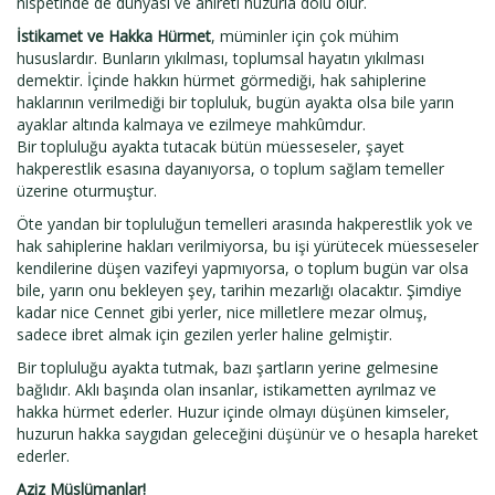
nispetinde de dünyası ve ahireti huzurla dolu olur.
İstikamet ve Hakka Hürmet
, müminler için çok mühim
hususlardır. Bunların yıkılması, toplumsal hayatın yıkılması
demektir. İçinde hakkın hürmet görmediği, hak sahiplerine
haklarının verilmediği bir topluluk, bugün ayakta olsa bile yarın
ayaklar altında kalmaya ve ezilmeye mahkûmdur.
Bir topluluğu ayakta tutacak bütün müesseseler, şayet
hakperestlik esasına dayanıyorsa, o toplum sağlam temeller
üzerine oturmuştur.
Öte yandan bir topluluğun temelleri arasında hakperestlik yok ve
hak sahiplerine hakları verilmiyorsa, bu işi yürütecek müesseseler
kendilerine düşen vazifeyi yapmıyorsa, o toplum bugün var olsa
bile, yarın onu bekleyen şey, tarihin mezarlığı olacaktır. Şimdiye
kadar nice Cennet gibi yerler, nice milletlere mezar olmuş,
sadece ibret almak için gezilen yerler haline gelmiştir.
Bir topluluğu ayakta tutmak, bazı şartların yerine gelmesine
bağlıdır. Aklı başında olan insanlar, istikametten ayrılmaz ve
hakka hürmet ederler. Huzur içinde olmayı düşünen kimseler,
huzurun hakka saygıdan geleceğini düşünür ve o hesapla hareket
ederler.
Aziz Müslümanlar!