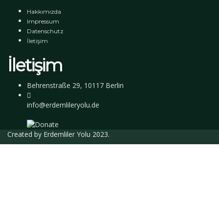
Hakkımızda
Impressum
Datenschutz
İletişim
İletişim
Behrenstraße 29, 10117 Berlin
info@erdemlileryolu.de
Created by
Erdemliler Yolu
2023.
Giriş Yap
Parola en az 8 karakterden oluşmalı, rakam