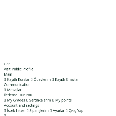
E-Posta
Açıklama
Dosyayı sil
Bu dosyayı silmek istediğinize emin misiniz?
İptal et
Sil
Talep Gönder
Mesajı gönderildi.
Kapalı
Geri
Visit Public Profile
Main
Kayıtlı Kurslar
Ödevlerim
Kayıtlı Sınavlar
Communication
Mesajlar
İlerleme Durumu
My Grades
Sertifikalarım
My points
Account and settings
İstek listesi
Siparişlerim
Ayarlar
Çıkış Yap