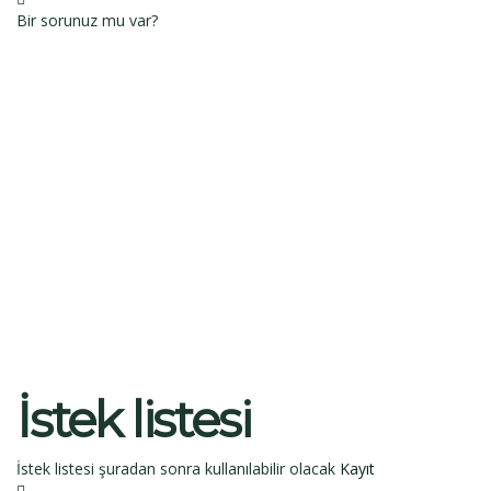
Bir sorunuz mu var?
Bir sorunuz mu var?
İsim
Soy İsim
E-Posta
Açıklama
Dosyayı sil
Bu dosyayı silmek istediğinize emin misiniz?
İptal et
Sil
Talep Gönder
Mesajı gönderildi.
Kapalı
İstek listesi
İstek listesi şuradan sonra kullanılabilir olacak
Kayıt