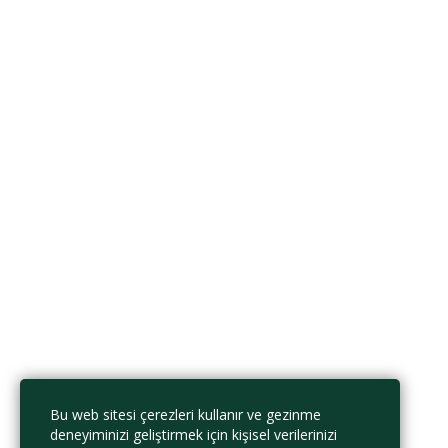
Desteklenen dosya formatları
Yükleniyor...
Onay
Bilgi ve belgelerin doğruluğunu onaylıyorum.
Dosyayı sil
Bu dosyayı silmek istediğinize emin misiniz?
İptal et
Sil
Verilerimin bu web sitesi tarafından saklanmasını ve işlenmesini kabul
ediyorum.
Gizlilik Politikası
Beni Hatırla
Giriş Yap
Hesap Aç
Parola yenile
Sıfırlama bağlantısını gönder
Bu web sitesi çerezleri kullanır ve gezinme
Parola sıfırlama bağlantısı gönderildi
e-posta adresinize
Kapalı
deneyiminizi geliştirmek için kişisel verilerinizi
Onay bağlantısı gönderildi
Lütfen e-posta adresinize gönderilen