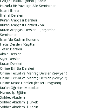
Evliliğe Hazırlık Eğitimi | Kadın
Huzurlu Bir Yuva için Aile Seminerleri
İslami İlimler
İlmihal Dersleri
Kur’an Arapçası Dersleri
Kur’an Arapçası Dersleri - Salı
Kuran Arapçası Dersleri - Çarşamba
Seminerler
İslam’da Kadının Konumu
Hadis Dersleri (Kayıttan)
Tefsir Dersleri
Akaid Dersleri
Siyer Dersleri
Kuran Dersleri
Online Elif-Ba Dersleri
Online Tecvid ve Mahreç Dersleri (Seviye 1)
Online Tecvid ve Mahreç Dersleri (Seviye 2)
Online Kıraat Dersleri (İcazet Programı)
Kur’an Öğretim Metodları
Hizmet İçi Eğitim
Sohbet Akademi
Sohbet Akademi | Erkek
Sohbet Akademi | Kadın