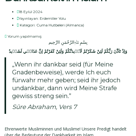
18 Eylül 2024
Yayınlayan:
Erdemliler Yolu
Kategori:
Cuma Hutbeleri (Almanca)
Yorum yapılmamış
بِسْمِ ﷲِالرَّحْمَنِ اارَّحِيم
وَاِذْ تَاَذَّنَ رَبُّكُمْ لَئِنْ شَكَرْتُمْ لَاَز۪يدَنَّكُمْ وَلَئِنْ كَفَرْتُمْ اِنَّ عَذَاب۪ي لَشَد۪يدٌ
„Wenn ihr dankbar seid (für Meine
Gnadenbeweise), werde Ich euch
fürwahr mehr geben; seid ihr jedoch
undankbar, dann wird Meine Strafe
gewiss streng sein.”
Sūre Abraham, Vers 7
Ehrenwerte Musliminnen und Muslime! Unsere Predigt handelt
über die Bedeutung der Dankbarkeit im Islam.