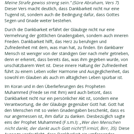
Meine Strafe gewiss streng sein.” (Sūre Abraham, Vers 7)
.
Dieser Vers macht deutlich, dass Dankbarkeit nicht nur eine
Tugend ist, sondern auch die Bedingung dafür, dass Gottes
Segen und Gnade weiter bestehen.
Durch die Dankbarkeit erfährt der Gläubige nicht nur eine
Vermehrung der göttlichen Gnadengaben, sondern auch inneren
Frieden. Dankbarkeit hilft, das Herz zu beruhigen und
Zufriedenheit mit dem, was man hat, zu finden. Ein dankbarer
Mensch ist weniger von der ständigen Gier nach mehr getrieben,
denn er erkennt, dass bereits das, was ihm gegeben wurde, von
unschätzbarem Wert ist. Diese innere Haltung der Zufriedenheit
führt zu einem Leben voller Harmonie und Ausgeglichenheit, das
sowohl im Glauben als auch im alltäglichen Leben spürbar ist.
Im Koran und in den Überlieferungen des Propheten
Muhammed (Friede sei mit Ihm) wird auch betont, dass
Dankbarkeit nicht nur ein persönlicher Akt ist, sondern eine
Verantwortung, die der Gläubige gegenüber Gott hat. Gott hat
den Menschen mit so vielen Gnadengaben beschenkt, dass es
nur angemessen ist, ihm dafür zu danken. Diesbezüglich sagte
eins der Prophet Muhammed (F.s.m.I):
„Wer den Menschen
nicht dankt, der dankt auch Gott nicht“(
T
irmizī, Birr, 35).
Diese