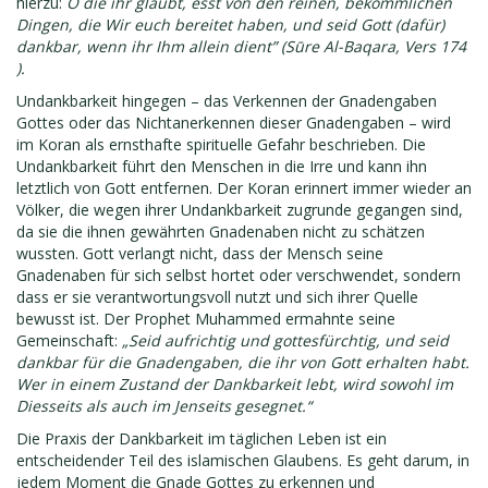
hierzu:
O die ihr glaubt, esst von den reinen, bekömmlichen
Dingen, die Wir euch bereitet haben, und seid Gott (dafür)
dankbar, wenn ihr Ihm allein dient” (Sūre Al-Baqara, Vers 174
).
Undankbarkeit hingegen – das Verkennen der Gnadengaben
Gottes oder das Nichtanerkennen dieser Gnadengaben – wird
im Koran als ernsthafte spirituelle Gefahr beschrieben. Die
Undankbarkeit führt den Menschen in die Irre und kann ihn
letztlich von Gott entfernen. Der Koran erinnert immer wieder an
Völker, die wegen ihrer Undankbarkeit zugrunde gegangen sind,
da sie die ihnen gewährten Gnadenaben nicht zu schätzen
wussten. Gott verlangt nicht, dass der Mensch seine
Gnadenaben für sich selbst hortet oder verschwendet, sondern
dass er sie verantwortungsvoll nutzt und sich ihrer Quelle
bewusst ist. Der Prophet Muhammed ermahnte seine
Gemeinschaft:
„Seid aufrichtig und gottesfürchtig, und seid
dankbar für die Gnadengaben, die ihr von Gott erhalten habt.
Wer in einem Zustand der Dankbarkeit lebt, wird sowohl im
Diesseits als auch im Jenseits gesegnet.“
Die Praxis der Dankbarkeit im täglichen Leben ist ein
entscheidender Teil des islamischen Glaubens. Es geht darum, in
jedem Moment die Gnade Gottes zu erkennen und