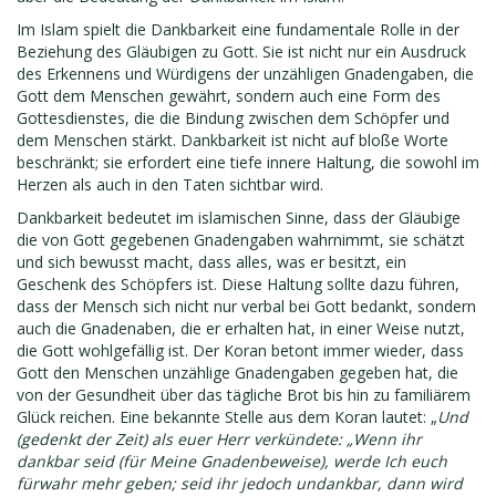
Im Islam spielt die Dankbarkeit eine fundamentale Rolle in der
Beziehung des Gläubigen zu Gott. Sie ist nicht nur ein Ausdruck
des Erkennens und Würdigens der unzähligen Gnadengaben, die
Gott dem Menschen gewährt, sondern auch eine Form des
Gottesdienstes, die die Bindung zwischen dem Schöpfer und
dem Menschen stärkt. Dankbarkeit ist nicht auf bloße Worte
beschränkt; sie erfordert eine tiefe innere Haltung, die sowohl im
Herzen als auch in den Taten sichtbar wird.
Dankbarkeit bedeutet im islamischen Sinne, dass der Gläubige
die von Gott gegebenen Gnadengaben wahrnimmt, sie schätzt
und sich bewusst macht, dass alles, was er besitzt, ein
Geschenk des Schöpfers ist. Diese Haltung sollte dazu führen,
dass der Mensch sich nicht nur verbal bei Gott bedankt, sondern
auch die Gnadenaben, die er erhalten hat, in einer Weise nutzt,
die Gott wohlgefällig ist. Der Koran betont immer wieder, dass
Gott den Menschen unzählige Gnadengaben gegeben hat, die
von der Gesundheit über das tägliche Brot bis hin zu familiärem
Glück reichen. Eine bekannte Stelle aus dem Koran lautet: „
Und
(gedenkt der Zeit) als euer Herr verkündete: „Wenn ihr
dankbar seid (für Meine Gnadenbeweise), werde Ich euch
fürwahr mehr geben; seid ihr jedoch undankbar, dann wird