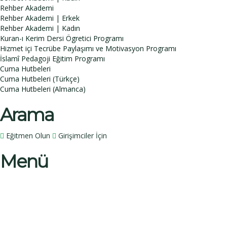
Rehber Akademi
Rehber Akademi | Erkek
Rehber Akademi | Kadın
Kuran-ı Kerim Dersi Ögretici Programı
Hizmet içi Tecrübe Paylaşımı ve Motivasyon Programı
İslamî Pedagoji Eğitim Programı
Cuma Hutbeleri
Cuma Hutbeleri (Türkçe)
Cuma Hutbeleri (Almanca)
Arama
Eğitmen Olun
Girişimciler İçin
Menü
Bir sorunuz mu var?
İsim
Soy İsim