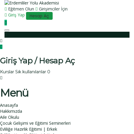
Eğitmen Olun
Girişimciler İçin
Giriş Yap
Hesap Aç
Toggle
navigation
Giriş Yap / Hesap Aç
Kurslar
Sık kullanılanlar
0
Menü
Anasayfa
Hakkımızda
Aile Okulu
Çocuk Gelişimi ve Eğitimi Seminerleri
Evliliğe Hazırlık Eğitimi | Erkek