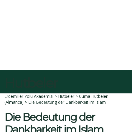
E-Posta
Açıklama
Dosyayı sil
Bu dosyayı silmek istediğinize emin misiniz?
İptal et
Sil
Talep Gönder
Mesajı gönderildi.
Kapalı
Hutbeler
Erdemliler Yolu Akademisi
>
Hutbeler
>
Cuma Hutbeleri
(Almanca)
>
Die Bedeutung der Dankbarkeit im Islam
Die Bedeutung der
Dankbarkeit im Islam