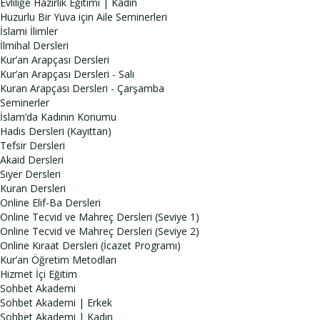
Evliliğe Hazırlık Eğitimi | Kadın
Huzurlu Bir Yuva için Aile Seminerleri
İslami İlimler
İlmihal Dersleri
Kur’an Arapçası Dersleri
Kur’an Arapçası Dersleri - Salı
Kuran Arapçası Dersleri - Çarşamba
Seminerler
İslam’da Kadının Konumu
Hadis Dersleri (Kayıttan)
Tefsir Dersleri
Akaid Dersleri
Siyer Dersleri
Kuran Dersleri
Online Elif-Ba Dersleri
Online Tecvid ve Mahreç Dersleri (Seviye 1)
Online Tecvid ve Mahreç Dersleri (Seviye 2)
Online Kıraat Dersleri (İcazet Programı)
Kur’an Öğretim Metodları
Hizmet İçi Eğitim
Sohbet Akademi
Sohbet Akademi | Erkek
Sohbet Akademi | Kadın