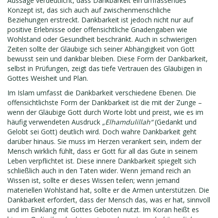
Aussage verdeutlicht, dass Dankbarkeit ein umfassendes
Konzept ist, das sich auch auf zwischenmenschliche
Beziehungen erstreckt. Dankbarkeit ist jedoch nicht nur auf
positive Erlebnisse oder offensichtliche Gnadengaben wie
Wohlstand oder Gesundheit beschränkt. Auch in schwierigen
Zeiten sollte der Gläubige sich seiner Abhängigkeit von Gott
bewusst sein und dankbar bleiben. Diese Form der Dankbarkeit,
selbst in Prüfungen, zeigt das tiefe Vertrauen des Gläubigen in
Gottes Weisheit und Plan.
Im Islam umfasst die Dankbarkeit verschiedene Ebenen. Die
offensichtlichste Form der Dankbarkeit ist die mit der Zunge –
wenn der Gläubige Gott durch Worte lobt und preist, wie es im
häufig verwendeten Ausdruck
„Elhamdulillah“
(Gedankt und
Gelobt sei Gott) deutlich wird. Doch wahre Dankbarkeit geht
darüber hinaus. Sie muss im Herzen verankert sein, indem der
Mensch wirklich fühlt, dass er Gott für all das Gute in seinem
Leben verpflichtet ist. Diese innere Dankbarkeit spiegelt sich
schließlich auch in den Taten wider. Wenn jemand reich an
Wissen ist, sollte er dieses Wissen teilen; wenn jemand
materiellen Wohlstand hat, sollte er die Armen unterstützen. Die
Dankbarkeit erfordert, dass der Mensch das, was er hat, sinnvoll
und im Einklang mit Gottes Geboten nutzt. Im Koran heißt es