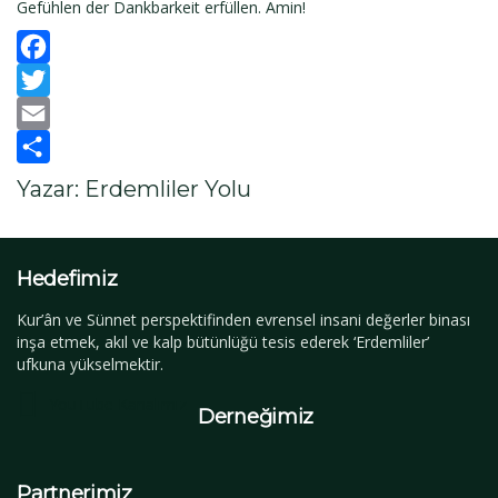
Gefühlen der Dankbarkeit erfüllen. Amin!
Facebook
Twitter
Email
Paylaş
Yazar: Erdemliler Yolu
Hedefimiz
Kur’ân ve Sünnet perspektifinden evrensel insani değerler binası
inşa etmek, akıl ve kalp bütünlüğü tesis ederek ‘Erdemliler’
ufkuna yükselmektir.
YouTube Kanalımız
Derneğimiz
Partnerimiz