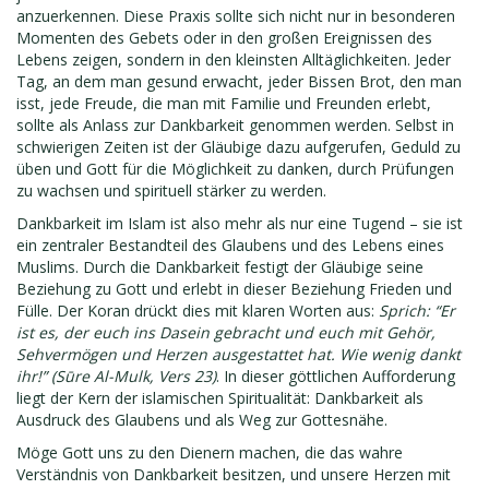
anzuerkennen. Diese Praxis sollte sich nicht nur in besonderen
Momenten des Gebets oder in den großen Ereignissen des
Lebens zeigen, sondern in den kleinsten Alltäglichkeiten. Jeder
Tag, an dem man gesund erwacht, jeder Bissen Brot, den man
isst, jede Freude, die man mit Familie und Freunden erlebt,
sollte als Anlass zur Dankbarkeit genommen werden. Selbst in
schwierigen Zeiten ist der Gläubige dazu aufgerufen, Geduld zu
üben und Gott für die Möglichkeit zu danken, durch Prüfungen
zu wachsen und spirituell stärker zu werden.
Dankbarkeit im Islam ist also mehr als nur eine Tugend – sie ist
ein zentraler Bestandteil des Glaubens und des Lebens eines
Muslims. Durch die Dankbarkeit festigt der Gläubige seine
Beziehung zu Gott und erlebt in dieser Beziehung Frieden und
Fülle. Der Koran drückt dies mit klaren Worten aus:
Sprich: “Er
ist es, der euch ins Dasein gebracht und euch mit Gehör,
Sehvermögen und Herzen ausgestattet hat. Wie wenig dankt
ihr!” (Sūre Al-Mulk, Vers 23)
. In dieser göttlichen Aufforderung
liegt der Kern der islamischen Spiritualität: Dankbarkeit als
Ausdruck des Glaubens und als Weg zur Gottesnähe.
Möge Gott uns zu den Dienern machen, die das wahre
Verständnis von Dankbarkeit besitzen, und unsere Herzen mit