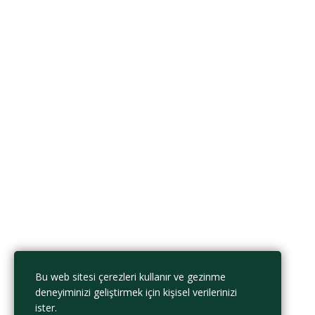
Onay
Bilgi ve belgelerin doğruluğunu onaylıyorum.
Dosyayı sil
Bu dosyayı silmek istediğinize emin misiniz?
İptal et
Sil
Verilerimin bu web sitesi tarafından saklanmasını ve işlenmesini kabul
ediyorum.
Gizlilik Politikası
Beni Hatırla
Giriş Yap
Hesap Aç
Parola yenile
Sıfırlama bağlantısını gönder
Bu web sitesi çerezleri kullanır ve gezinme
Parola sıfırlama bağlantısı gönderildi
e-posta adresinize
Kapalı
deneyiminizi geliştirmek için kişisel verilerinizi
Onay bağlantısı gönderildi
Lütfen e-posta adresinize gönderilen
ister.
talimatları izleyin.
Kapalı