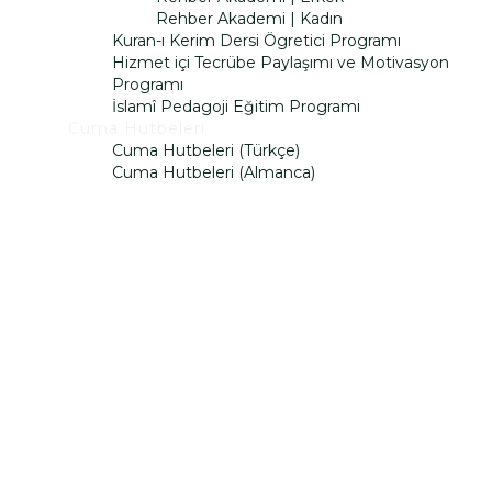
Rehber Akademi | Kadın
Kuran-ı Kerim Dersi Ögretici Programı
Hizmet içi Tecrübe Paylaşımı ve Motivasyon
Programı
İslamî Pedagoji Eğitim Programı
Cuma Hutbeleri
Cuma Hutbeleri (Türkçe)
Cuma Hutbeleri (Almanca)
Bir sorunuz mu var?
İsim
Soy İsim
E-Posta
Açıklama
Dosyayı sil
Bu dosyayı silmek istediğinize emin misiniz?