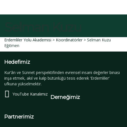
İptal et
Sil
Talep Gönder
Mesajı gönderildi.
Kapalı
Selman Kuzu
Erdemliler Yolu Akademisi
>
Koordinatörler
>
Selman Kuzu
Eğitmen
Hedefimiz
Kur’ân ve Sünnet perspektifinden evrensel insani değerler binası
inşa etmek, akıl ve kalp bütünlüğü tesis ederek ‘Erdemliler’
ufkuna yükselmektir.
YouTube Kanalımız
Derneğimiz
Partnerimiz