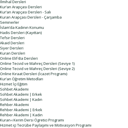
İlmihal Dersleri
Kur’an Arapçası Dersleri
Kur’an Arapçası Dersleri - Salı
Kuran Arapçası Dersleri - Çarşamba
Seminerler
İslam’da Kadının Konumu
Hadis Dersleri (Kayıttan)
Tefsir Dersleri
Akaid Dersleri
Siyer Dersleri
Kuran Dersleri
Online Elif-Ba Dersleri
Online Tecvid ve Mahreç Dersleri (Seviye 1)
Online Tecvid ve Mahreç Dersleri (Seviye 2)
Online Kıraat Dersleri (İcazet Programı)
Kur’an Öğretim Metodları
Hizmet İçi Eğitim
Sohbet Akademi
Sohbet Akademi | Erkek
Sohbet Akademi | Kadın
Rehber Akademi
Rehber Akademi | Erkek
Rehber Akademi | Kadın
Kuran-ı Kerim Dersi Ögretici Programı
Hizmet içi Tecrübe Paylaşımı ve Motivasyon Programı