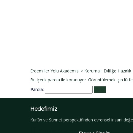
E-Posta
Açıklama
Dosyayı sil
Bu dosyayı silmek istediğinize emin misiniz?
İptal et
Sil
Talep Gönder
Mesajı gönderildi.
Kapalı
Erdemliler Yolu Akademisi
>
Korumalı: Evliliğe Hazırlık
Bu içerik parola ile korunuyor. Görüntülemek için lütfe
Parola:
Hedefimiz
Kur’ân ve Sünnet perspektifinden evrensel insani değer
YouTube Kanalımız