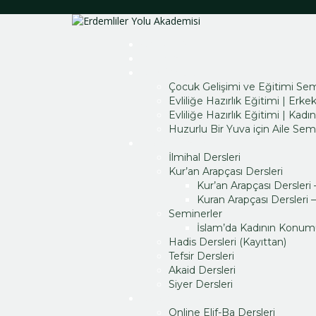
Anasayfa
Hakkımızda
Aile Okulu
Çocuk Gelişimi ve Eğitimi Sem
Evliliğe Hazırlık Eğitimi | Erke
Evliliğe Hazırlık Eğitimi | Kadın
Huzurlu Bir Yuva için Aile Semi
İslami İlimler
İlmihal Dersleri
Kur’an Arapçası Dersleri
Kur’an Arapçası Dersleri –
Kuran Arapçası Dersleri
Seminerler
İslam’da Kadının Konu
Hadis Dersleri (Kayıttan)
Tefsir Dersleri
Akaid Dersleri
Siyer Dersleri
Kuran Dersleri
Online Elif-Ba Dersleri