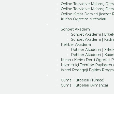
Online Tecvid ve Mahreç Dersle
Online Tecvid ve Mahreç Dersle
Online Kıraat Dersleri (İcazet
Kur’an Öğretim Metodları
Hizmet İçi Eğitim
Sohbet Akademi
Sohbet Akademi | Erke
Sohbet Akademi | Kadın
Rehber Akademi
Rehber Akademi | Erke
Rehber Akademi | Kadı
Kuran-ı Kerim Dersi Ögretici 
Hizmet içi Tecrübe Paylaşımı
İslamî Pedagoji Eğitim Progr
Cuma Hutbeleri
Cuma Hutbeleri (Türkçe)
Cuma Hutbeleri (Almanca)
Bir sorunuz mu var?
İsim
Soy İsim