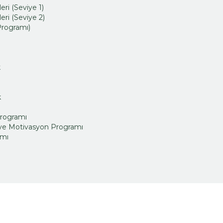
ri (Seviye 1)
ri (Seviye 2)
 Programı)
k
k
n
Programı
 ve Motivasyon Programı
amı