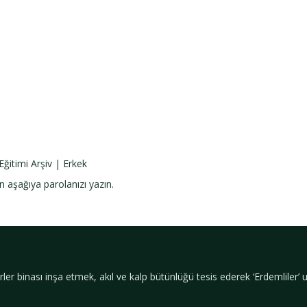
 Eğitimi Arşiv | Erkek
n aşağıya parolanızı yazın.
ler binası inşa etmek, akıl ve kalp bütünlüğü tesis ederek ‘Erdemliler’ 