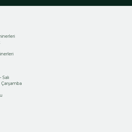
inerleri
k
nerleri
 Salı
 – Çarşamba
mu